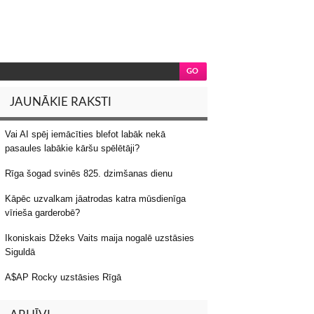
JAUNĀKIE RAKSTI
Vai AI spēj iemācīties blefot labāk nekā
pasaules labākie kāršu spēlētāji?
Rīga šogad svinēs 825. dzimšanas dienu
Kāpēc uzvalkam jāatrodas katra mūsdienīga
vīrieša garderobē?
Ikoniskais Džeks Vaits maija nogalē uzstāsies
Siguldā
A$AP Rocky uzstāsies Rīgā