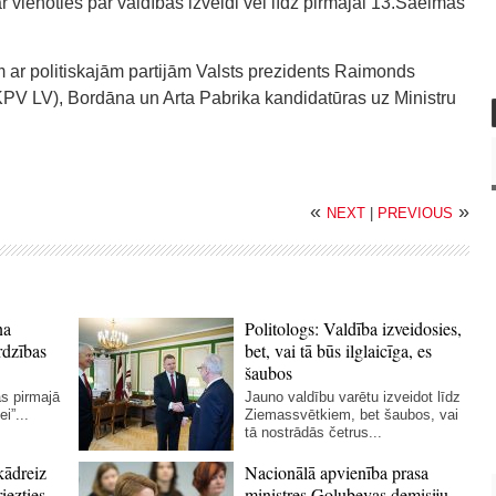
ar vienoties par valdības izveidi vēl līdz pirmajai 13.Saeimas
 ar politiskajām partijām Valsts prezidents Raimonds
KPV LV), Bordāna un Arta Pabrika kandidatūras uz Ministru
«
»
NEXT
|
PREVIOUS
na
Politologs: Valdība izveidosies,
rdzības
bet, vai tā būs ilglaicīga, es
šaubos
as pirmajā
Jauno valdību varētu izveidot līdz
i”...
Ziemassvētkiem, bet šaubos, vai
tā nostrādās četrus...
kādreiz
Nacionālā apvienība prasa
iezties
ministres Golubevas demisiju