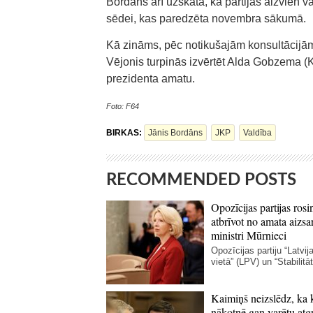
Bordāns arī uzskata, ka partijas aizvien v
sēdei, kas paredzēta novembra sākumā.
Kā zināms, pēc notikušajām konsultācijām
Vējonis turpinās izvērtēt Alda Gobzema (
prezidenta amatu.
Foto: F64
BIRKAS:
Jānis Bordāns
JKP
Valdība
RECOMMENDED POSTS
Opozīcijas partijas rosi
atbrīvot no amata aizsa
ministri Mūrnieci
Opozīcijas partiju “Latvij
vietā” (LPV) un “Stabilitāte
Kaimiņš neizslēdz, ka 
nākotnē gan varētu atgr