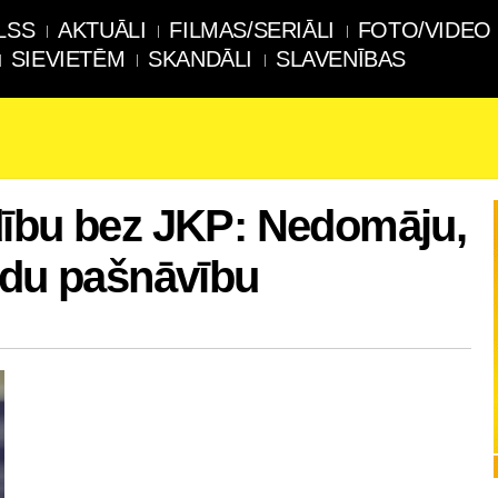
LSS
AKTUĀLI
FILMAS/SERIĀLI
FOTO/VIDEO
SIEVIETĒM
SKANDĀLI
SLAVENĪBAS
dību bez JKP: Nedomāju,
ādu pašnāvību