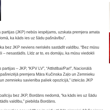
s partijas (JKP) nebūs iespējams, uzskata premjera amata
domā, ka kāds ies uz šādu pašnāvību”.
, ka bez JKP neviens neriskēs sastādīt valdību. “Bez mūsu
li – nesastādīs. Līdz ar to, es domāju, ka mūsu viedokli
 partijas – JKP, “KPV LV”, “Attīstībai/Par!”, Nacionālā
ot pašreizējā premjera Māra Kučinska Zaļo un Zemnieku
un zemnieku savienība paliek opozīcijā,” izteicās JKP
 koalīciju bez JKP, Bordāns nedomā, “ka kāds ies uz šādu
ādīs valdību,” piebilda Bordāns.