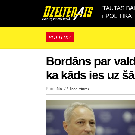
TAUTAS BA
POLITIKA
POLITIKA
Bordāns par val
ka kāds ies uz š
Publicēts: / /
1554 views