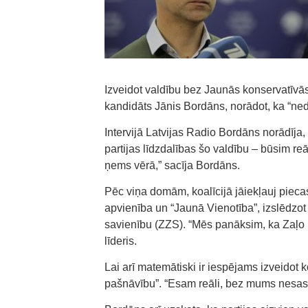
Izveidot valdību bez Jaunās konservatīvā
kandidāts Jānis Bordāns, norādot, ka “ne
Intervijā Latvijas Radio Bordāns norādīja
partijas līdzdalības šo valdību – būsim reā
ņems vērā,” sacīja Bordāns.
Pēc viņa domām, koalīcijā jāiekļauj piecas
apvienība un “Jaunā Vienotība”, izslēdz
savienību (ZZS). “Mēs panāksim, ka Zaļo 
līderis.
Lai arī matemātiski ir iespējams izveidot
pašnāvību”. “Esam reāli, bez mums nesast