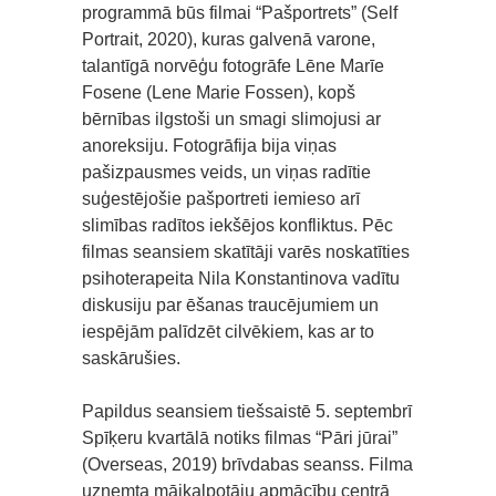
programmā būs filmai “Pašportrets” (Self
Portrait, 2020), kuras galvenā varone,
talantīgā norvēģu fotogrāfe Lēne Marīe
Fosene (Lene Marie Fossen), kopš
bērnības ilgstoši un smagi slimojusi ar
anoreksiju. Fotogrāfija bija viņas
pašizpausmes veids, un viņas radītie
suģestējošie pašportreti iemieso arī
slimības radītos iekšējos konfliktus. Pēc
filmas seansiem skatītāji varēs noskatīties
psihoterapeita Nila Konstantinova vadītu
diskusiju par ēšanas traucējumiem un
iespējām palīdzēt cilvēkiem, kas ar to
saskārušies.
Papildus seansiem tiešsaistē 5. septembrī
Spīķeru kvartālā notiks filmas “Pāri jūrai”
(Overseas, 2019) brīvdabas seanss. Filma
uzņemta mājkalpotāju apmācību centrā