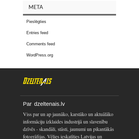
META
Pieslēgties
Entries feed
Comments feed
WordPress.org
Par dzeltenais.lv
Viss par un ap jaunāko, karstāko un aktuālāko
informāciju izklaides industrijā un slavenību
dzīvēs - skandāli, stāsti, jaunumi un pikantākās
fotogrāfijas. Vēlies ieskatīties Latvijas un