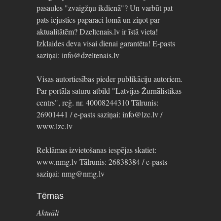
pasaules "zvaigžņu ikdienā"? Un varbūt pat
pats iejusties paparaci lomā un ziņot par
aktualitātēm? Dzeltenais.lv ir īstā vieta!
Izklaides deva visai dienai garantēta! E-pasts
saziņai: info@dzeltenais.lv
Visas autortiesības pieder publikāciju autoriem.
Par portāla saturu atbild "Latvijas Žurnālistikas
centrs", reģ. nr. 40008244310 Tālrunis:
26901441 / e-pasts saziņai: info@lzc.lv /
www.lzc.lv
Reklāmas izvietošanas iespējas skatiet:
www.nmg.lv Tālrunis: 26838384 / e-pasts
saziņai: nmg@nmg.lv
Tēmas
Aktuāli