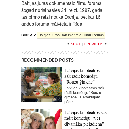
Baltijas jūras dokumentālo filmu forums
šogad norisināsies 24. reizi. 1997. gadā
tas pirmo reizi notika Dānijā, bet jau 16
gadus foruma mājvieta ir Rīga.
BIRKAS:
Baltijas Jūras Dokumentālo Filmu Forums
«
»
NEXT
|
PREVIOUS
RECOMMENDED POSTS
Latvijas kinoteātros
sāk rādīt komēdiju
“Rouzu ģimene”
Latvijas kinoteātros sāk
rādīt komēdiju “Rouzu
ģimene”. Perfektajam
pārim...
Latvijas kinoteātros sāk
rādīt komēdiju “Vēl
dīvaināka piektdiena”