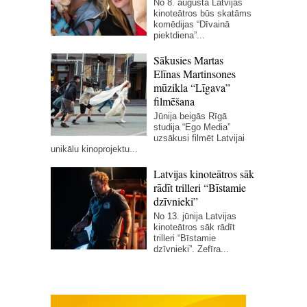
No 8. augusta Latvijas
kinoteātros būs skatāms
komēdijas “Dīvainā
piektdiena”...
Sākusies Martas
Elīnas Martinsones
mūzikla “Līgava”
filmēšana
Jūnija beigās Rīgā
studija “Ego Media”
uzsākusi filmēt Latvijai
unikālu kinoprojektu...
Latvijas kinoteātros sāk
rādīt trilleri “Bīstamie
dzīvnieki”
No 13. jūnija Latvijas
kinoteātros sāk rādīt
trilleri “Bīstamie
dzīvnieki”. Zefīra...