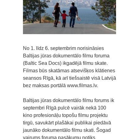
No 1. līdz 6. septembrim norisināsies
Baltijas jūras dokumentālo filmu foruma
(Baltic Sea Docs) ikgadējā filmu skate.
Filmas būs skatāmas atsevišķos klātienes
seansos Rīgā, kā arī tiešsaistē visā Latvijā
bez maksas portālā www.filmas.lv.
Baltijas jūras dokumentālo filmu forums ik
septembri Rīgā pulcē vairāk nekā 100
kino profesionāļu topošu filmu projektu
tirgū, savukārt plašākai publikai piedāvā
jaunāko dokumentālo filmu skati. Šogad
vairums foruma pasākumu notiks