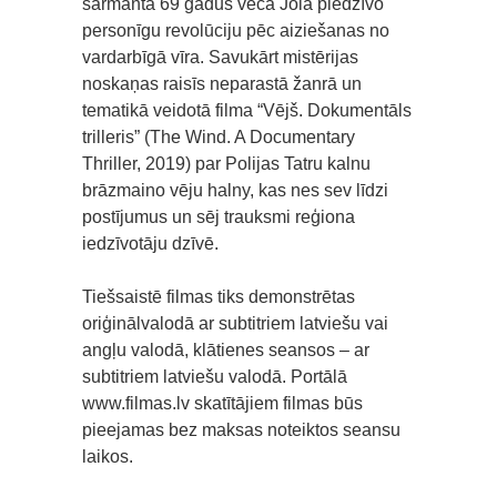
šarmantā 69 gadus vecā Jola piedzīvo
personīgu revolūciju pēc aiziešanas no
vardarbīgā vīra. Savukārt mistērijas
noskaņas raisīs neparastā žanrā un
tematikā veidotā filma “Vējš. Dokumentāls
trilleris” (The Wind. A Documentary
Thriller, 2019) par Polijas Tatru kalnu
brāzmaino vēju halny, kas nes sev līdzi
postījumus un sēj trauksmi reģiona
iedzīvotāju dzīvē.
Tiešsaistē filmas tiks demonstrētas
oriģinālvalodā ar subtitriem latviešu vai
angļu valodā, klātienes seansos – ar
subtitriem latviešu valodā. Portālā
www.filmas.lv skatītājiem filmas būs
pieejamas bez maksas noteiktos seansu
laikos.