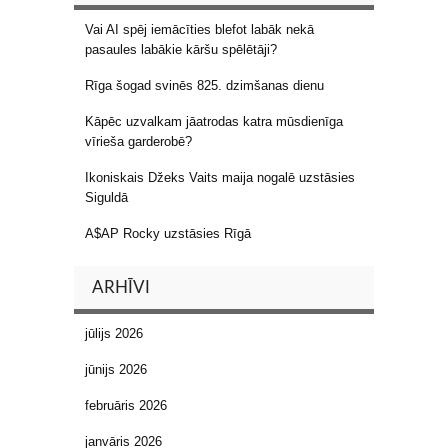
Vai AI spēj iemācīties blefot labāk nekā
pasaules labākie kāršu spēlētāji?
Rīga šogad svinēs 825. dzimšanas dienu
Kāpēc uzvalkam jāatrodas katra mūsdienīga
vīrieša garderobē?
Ikoniskais Džeks Vaits maija nogalē uzstāsies
Siguldā
A$AP Rocky uzstāsies Rīgā
ARHĪVI
jūlijs 2026
jūnijs 2026
februāris 2026
janvāris 2026