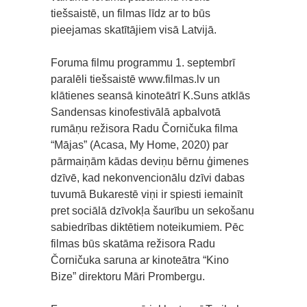
tiešsaistē, un filmas līdz ar to būs
pieejamas skatītājiem visā Latvijā.
Foruma filmu programmu 1. septembrī
paralēli tiešsaistē www.filmas.lv un
klātienes seansā kinoteātrī K.Suns atklās
Sandensas kinofestivālā apbalvotā
rumāņu režisora Radu Čorničuka filma
“Mājas” (Acasa, My Home, 2020) par
pārmaiņām kādas deviņu bērnu ģimenes
dzīvē, kad nekonvencionālu dzīvi dabas
tuvumā Bukarestē viņi ir spiesti iemainīt
pret sociālā dzīvokļa šaurību un sekošanu
sabiedrības diktētiem noteikumiem. Pēc
filmas būs skatāma režisora Radu
Čorničuka saruna ar kinoteātra “Kino
Bize” direktoru Māri Prombergu.