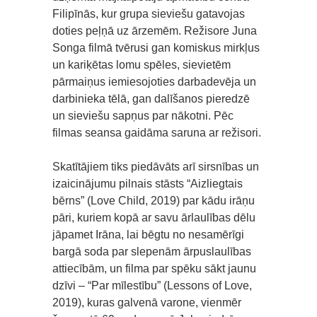
Filipīnās, kur grupa sieviešu gatavojas
doties peļņā uz ārzemēm. Režisore Juna
Songa filmā tvērusi gan komiskus mirkļus
un kariķētas lomu spēles, sievietēm
pārmaiņus iemiesojoties darbadevēja un
darbinieka tēlā, gan dalīšanos pieredzē
un sieviešu sapņus par nākotni. Pēc
filmas seansa gaidāma saruna ar režisori.
Skatītājiem tiks piedāvāts arī sirsnības un
izaicinājumu pilnais stāsts “Aizliegtais
bērns” (Love Child, 2019) par kādu irāņu
pāri, kuriem kopā ar savu ārlaulības dēlu
jāpamet Irāna, lai bēgtu no nesamērīgi
bargā soda par slepenām ārpuslaulības
attiecībām, un filma par spēku sākt jaunu
dzīvi – “Par mīlestību” (Lessons of Love,
2019), kuras galvenā varone, vienmēr