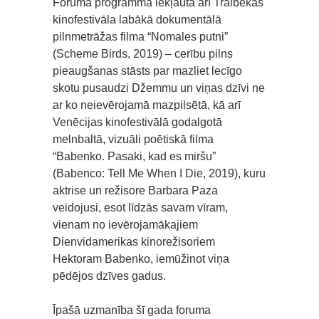
Foruma programmā iekļauta arī Traibekas
kinofestivāla labākā dokumentālā
pilnmetrāžas filma “Nomales putni”
(Scheme Birds, 2019) – cerību pilns
pieaugšanas stāsts par mazliet lecīgo
skotu pusaudzi Džemmu un viņas dzīvi ne
ar ko neievērojamā mazpilsētā, kā arī
Venēcijas kinofestivālā godalgotā
melnbaltā, vizuāli poētiskā filma
“Babenko. Pasaki, kad es miršu”
(Babenco: Tell Me When I Die, 2019), kuru
aktrise un režisore Barbara Paza
veidojusi, esot līdzās savam vīram,
vienam no ievērojamākajiem
Dienvidamerikas kinorežisoriem
Hektoram Babenko, iemūžinot viņa
pēdējos dzīves gadus.
Īpašā uzmanība šī gada foruma