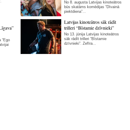
.
No 8. augusta Latvijas kinoteātros
būs skatāms komēdijas “Dīvainā
piektdiena”...
Latvijas kinoteātros sāk rādīt
Līgava”
trilleri “Bīstamie dzīvnieki”
No 13. jūnija Latvijas kinoteātros
sāk rādīt trilleri “Bīstamie
a “Ego
dzīvnieki”. Zefīra...
tvijai