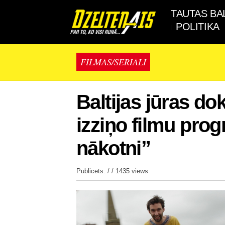
TAUTAS BA
POLITIKA
FILMAS/SERIĀLI
Baltijas jūras d
izziņo filmu pr
nākotni”
Publicēts: / /
1435 views