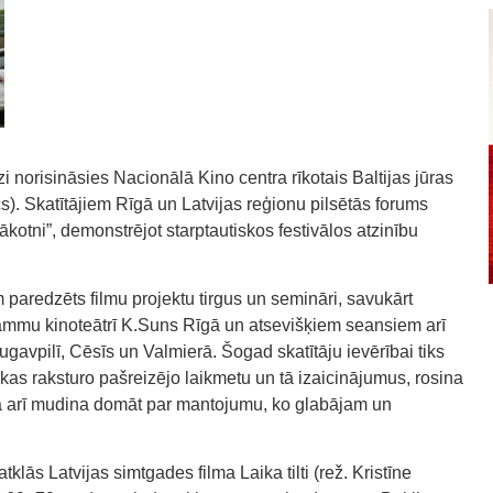
i norisināsies Nacionālā Kino centra rīkotais Baltijas jūras
). Skatītājiem Rīgā un Latvijas reģionu pilsētās forums
otni”, demonstrējot starptautiskos festivālos atzinību
 paredzēts filmu projektu tirgus un semināri, savukārt
rogrammu kinoteātrī K.Suns Rīgā un atsevišķiem seansiem arī
gavpilī, Cēsīs un Valmierā. Šogad skatītāju ievērībai tiks
as raksturo pašreizējo laikmetu un tā izaicinājumus, rosina
kā arī mudina domāt par mantojumu, ko glabājam un
tklās Latvijas simtgades filma Laika tilti (rež. Kristīne