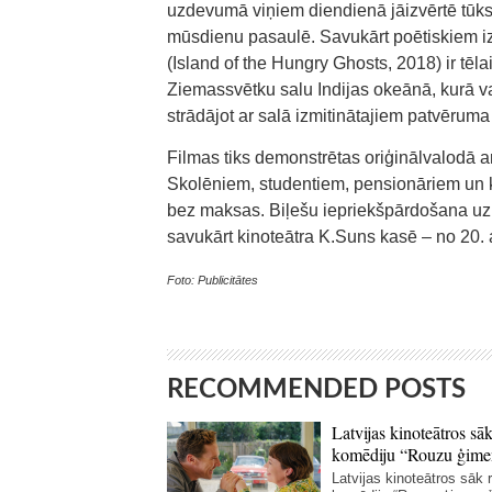
uzdevumā viņiem diendienā jāizvērtē tūks
mūsdienu pasaulē. Savukārt poētiskiem iz
(Island of the Hungry Ghosts, 2018) ir tēla
Ziemassvētku salu Indijas okeānā, kurā va
strādājot ar salā izmitinātajiem patvērum
Filmas tiks demonstrētas oriģinālvalodā ar
Skolēniem, studentiem, pensionāriem un k
bez maksas. Biļešu iepriekšpārdošana uz 
savukārt kinoteātra K.Suns kasē – no 20.
Foto: Publicitātes
RECOMMENDED POSTS
Latvijas kinoteātros sāk
komēdiju “Rouzu ģime
Latvijas kinoteātros sāk r