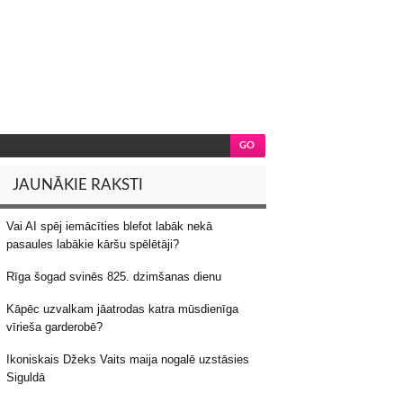
JAUNĀKIE RAKSTI
Vai AI spēj iemācīties blefot labāk nekā
pasaules labākie kāršu spēlētāji?
Rīga šogad svinēs 825. dzimšanas dienu
Kāpēc uzvalkam jāatrodas katra mūsdienīga
vīrieša garderobē?
Ikoniskais Džeks Vaits maija nogalē uzstāsies
Siguldā