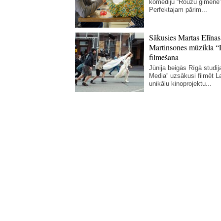
komēdiju “Rouzu ģimene”
Perfektajam pārim...
Sākusies Martas Elīnas
Martinsones mūzikla “
filmēšana
Jūnija beigās Rīgā studij
Media” uzsākusi filmēt La
unikālu kinoprojektu...