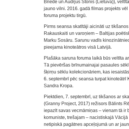
Briede un Audrjus Stonis (Lietuva)), veltī
jauno vilni. 2016. gadā filmas projekts vē
foruma projektu tirgū.
Pirms seansa skatītāji aicināti uz tikšanos 
Rakauskaiti un varoņiem – Baltijas poēti
Marku Sosāru. Sarunu vadīs kinozinātniece
pieejama kinoteātros visā Latvijā.
Plašāka saruna foruma laikā būs veltīta ar
Tā pievēršas brīnumainajai pasaules sēk
šķirņu sēklu kolekcionāriem, kas iesaistā
6. septembrī pēc seansa turpat kinoteātrī
Sandra Kropa.
Piektdien, 7. septembrī, uz tikšanos ar sk
(Granny Project, 2017) režisors Bālints 
iepazīt savas vecmāmiņas – vienam tā ir b
komuniste, trešajam – nacistiskajā Vācij
netipiskā pagātnes apceļojumā un ar jaun