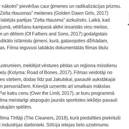
nākotni” pievēršas caur ģimenes un radikalizācijas prizmu.
Zelta rītausmas” meitenes (Golden Dawn Girls, 2017)
labējās partijas “Zelta rītausma” aizkulisēs. Laikā, kad
inājumā, vēlēšanu kampaņā aktīvi iesaistās viņu meitas,
em un dēliem (Of Fathers and Sons, 2017) godalgotais
radikālo islāmistu ģimeni, kurā, gatavojoties džihādam,
as. Filma ieguvusi labākās dokumentālās filmas titulu
Austrumiem, meklējot vēstures pēdas un reģiona mūsdienu
 ceļu (Kolyma: Road of Bones, 2017). Filmas veidotāji no
es vārtiem, dodas līdz pat Jakutskai, pasaulē aukstākajai
iem personāžiem. Krievijā uzņemts arī smalkais mākslas
ar katru cenu (Over the Limit, 2017), ar kuru programmā
ilma meistarīgi atspoguļo jaunās sportistes iekšējo pasauli
piskajām spēlēm.
lma Tīrītāji (The Cleaners, 2018), kurā piedalīties piekrituši
industrijas darbinieki. Silīcija ielejas lielo uzņēmumu