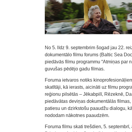
No 5. līdz 9. septembrim šogad jau 22. reiz
dokumentālo filmu forums (Baltic Sea Docs
piedāvās filmu programmu “Atmiņas par nāk
guvušas pēdējo gadu filmas.
Foruma ietvaros notiks kinoprofesionāļiem
skatītāji, kā ierasts, aicināti uz filmu p
reģionu pilsētās – Jēkabpilī, Rēzeknē, Dau
piedāvātas deviņas dokumentālās filmas, k
patiesu un dzirkstošu paaudžu dialogu, 
nododam nākotnes paaudzēm.
Foruma filmu skati trešdien, 5. septembrī, a