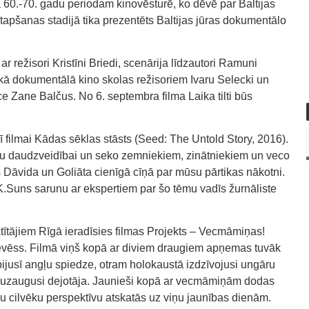
ta 60.-70. gadu periodam kinovēsturē, ko dēvē par Baltijas
l tapšanas stadijā tika prezentēts Baltijas jūras dokumentālo
ar režisori Kristīni Briedi, scenārija līdzautori Ramuni
skā dokumentālā kino skolas režisoriem Ivaru Selecki un
 Zane Balčus. No 6. septembra filma Laika tilti būs
ī filmai Kādas sēklas stāsts (Seed: The Untold Story, 2016).
lu daudzveidībai un seko zemniekiem, zinātniekiem un veco
s Dāvida un Goliāta cienīgā cīņā par mūsu pārtikas nākotni.
 K.Suns sarunu ar ekspertiem par šo tēmu vadīs žurnāliste
atītājiem Rīgā ieradīsies filmas Projekts – Vecmāmiņas!
Rēvēss. Filmā viņš kopā ar diviem draugiem apņemas tuvāk
ijusī angļu spiedze, otram holokaustā izdzīvojusi ungāru
ā uzaugusi dejotāja. Jaunieši kopā ar vecmāmiņām dodas
u cilvēku perspektīvu atskatās uz viņu jaunības dienām.