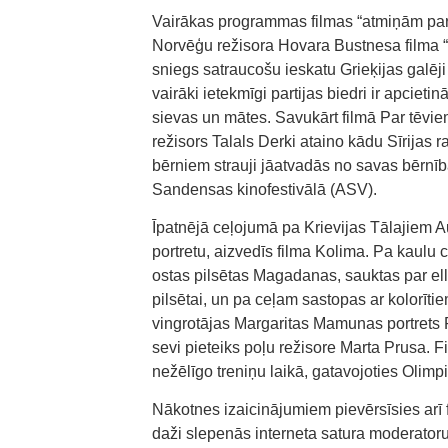
Vairākas programmas filmas “atmiņām par 
Norvēģu režisora Hovara Bustnesa filma “
sniegs satraucošu ieskatu Grieķijas galēji 
vairāki ietekmīgi partijas biedri ir apciet
sievas un mātes. Savukārt filmā Par tēvi
režisors Talals Derki ataino kādu Sīrijas 
bērniem strauji jāatvadās no savas bērnīb
Sandensas kinofestivālā (ASV).
Īpatnējā ceļojumā pa Krievijas Tālajiem 
portretu, aizvedīs filma Kolima. Pa kaulu
ostas pilsētas Magadanas, sauktas par ell
pilsētai, un pa ceļam sastopas ar kolorīt
vingrotājas Margaritas Mamunas portrets P
sevi pieteiks poļu režisore Marta Prusa. F
nežēlīgo treniņu laikā, gatavojoties Olim
Nākotnes izaicinājumiem pievērsīsies arī fi
daži slepenās interneta satura moderatoru 