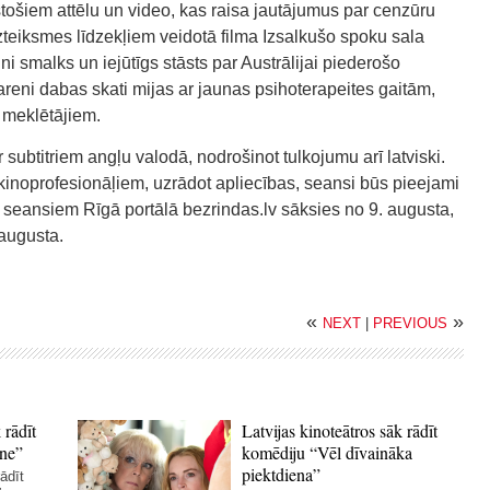
tošiem attēlu un video, kas raisa jautājumus par cenzūru
teiksmes līdzekļiem veidotā filma Izsalkušo spoku sala
ini smalks un iejūtīgs stāsts par Austrālijai piederošo
reni dabas skati mijas ar jaunas psihoterapeites gaitām,
a meklētājiem.
 subtitriem angļu valodā, nodrošinot tulkojumu arī latviski.
inoprofesionāļiem, uzrādot apliecības, seansi būs pieejami
seansiem Rīgā portālā bezrindas.lv sāksies no 9. augusta,
 augusta.
«
»
NEXT
|
PREVIOUS
 rādīt
Latvijas kinoteātros sāk rādīt
ne”
komēdiju “Vēl dīvaināka
piektdiena”
ādīt