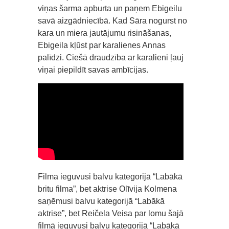
viņas šarma apburta un paņem Ebigeilu
savā aizgādniecībā. Kad Sāra nogurst no
kara un miera jautājumu risināšanas,
Ebigeila kļūst par karalienes Annas
palīdzi. Ciešā draudzība ar karalieni ļauj
viņai piepildīt savas ambīcijas.
Filma ieguvusi balvu kategorijā “Labākā
britu filma”, bet aktrise Olīvija Kolmena
saņēmusi balvu kategorijā “Labākā
aktrise”, bet Reičela Veisa par lomu šajā
filmā ieguvusi balvu kategorijā “Labākā