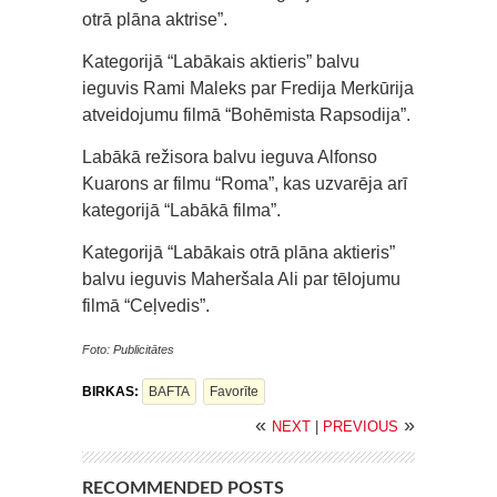
otrā plāna aktrise”.
Kategorijā “Labākais aktieris” balvu
ieguvis Rami Maleks par Fredija Merkūrija
atveidojumu filmā “Bohēmista Rapsodija”.
Labākā režisora balvu ieguva Alfonso
Kuarons ar filmu “Roma”, kas uzvarēja arī
kategorijā “Labākā filma”.
Kategorijā “Labākais otrā plāna aktieris”
balvu ieguvis Maheršala Ali par tēlojumu
filmā “Ceļvedis”.
Foto: Publicitātes
BIRKAS:
BAFTA
Favorīte
«
»
NEXT
|
PREVIOUS
RECOMMENDED POSTS