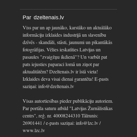
Par dzeltenais.lv
Viss par un ap jaunāko, karstāko un aktuālāko
informāciju izklaides industrijā un slavenību
dzīvēs - skandāli, stāsti, jaunumi un pikantākās
fotogrāfijas. Vēlies ieskatīties Latvijas un
pasaules "zvaigžņu ikdienā"? Un varbūt pat
pats iejusties paparaci lomā un ziņot par
aktualitātēm? Dzeltenais.lv ir īstā vieta!
Izklaides deva visai dienai garantēta! E-pasts
saziņai: info@dzeltenais.lv
Visas autortiesības pieder publikāciju autoriem.
Par portāla saturu atbild "Latvijas Žurnālistikas
centrs", reģ. nr. 40008244310 Tālrunis:
26901441 / e-pasts saziņai: info@lzc.lv /
www.lzc.lv