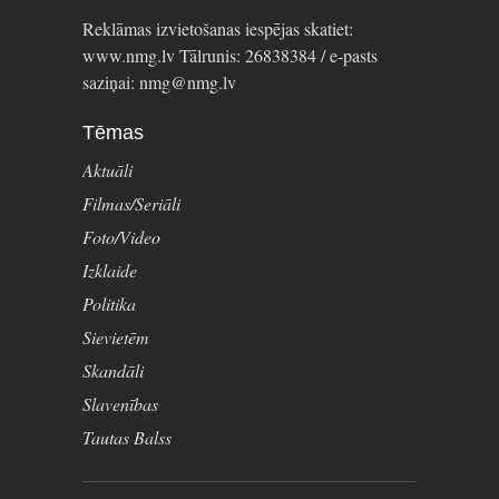
Reklāmas izvietošanas iespējas skatiet:
www.nmg.lv Tālrunis: 26838384 / e-pasts
saziņai: nmg@nmg.lv
Tēmas
Aktuāli
Filmas/Seriāli
Foto/Video
Izklaide
Politika
Sievietēm
Skandāli
Slavenības
Tautas Balss