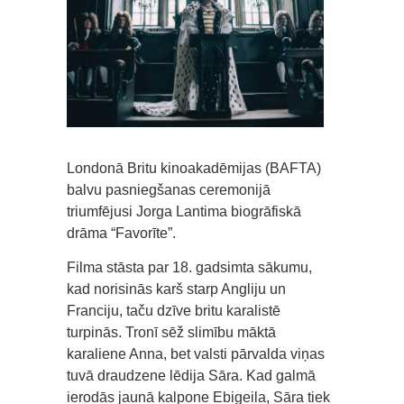
Londonā Britu kinoakadēmijas (BAFTA)
balvu pasniegšanas ceremonijā
triumfējusi Jorga Lantima biogrāfiskā
drāma “Favorīte”.
Filma stāsta par 18. gadsimta sākumu,
kad norisinās karš starp Angliju un
Franciju, taču dzīve britu karalistē
turpinās. Tronī sēž slimību māktā
karaliene Anna, bet valsti pārvalda viņas
tuvā draudzene lēdija Sāra. Kad galmā
ierodās jaunā kalpone Ebigeila, Sāra tiek