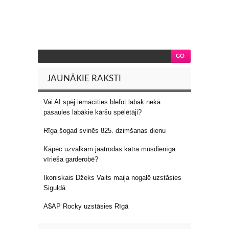
JAUNĀKIE RAKSTI
Vai AI spēj iemācīties blefot labāk nekā
pasaules labākie kāršu spēlētāji?
Rīga šogad svinēs 825. dzimšanas dienu
Kāpēc uzvalkam jāatrodas katra mūsdienīga
vīrieša garderobē?
Ikoniskais Džeks Vaits maija nogalē uzstāsies
Siguldā
A$AP Rocky uzstāsies Rīgā