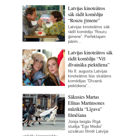
Latvijas kinoteātros
sāk rādīt komēdiju
“Rouzu ģimene”
Latvijas kinoteātros sāk
rādīt komēdiju “Rouzu
ģimene”. Perfektajam
pārim...
Latvijas kinoteātros sāk
rādīt komēdiju “Vēl
dīvaināka piektdiena”
No 8. augusta Latvijas
kinoteātros būs skatāms
komēdijas “Dīvainā
piektdiena”...
Sākusies Martas
Elīnas Martinsones
mūzikla “Līgava”
filmēšana
Jūnija beigās Rīgā
studija “Ego Media”
uzsākusi filmēt Latvijai