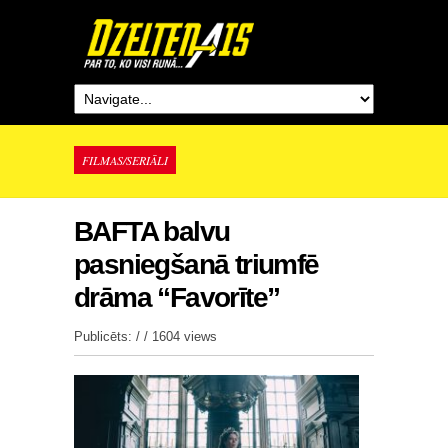
FILMAS/SERIĀLI
BAFTA balvu
pasniegšanā triumfē
drāma “Favorīte”
Publicēts: / /
1604 views