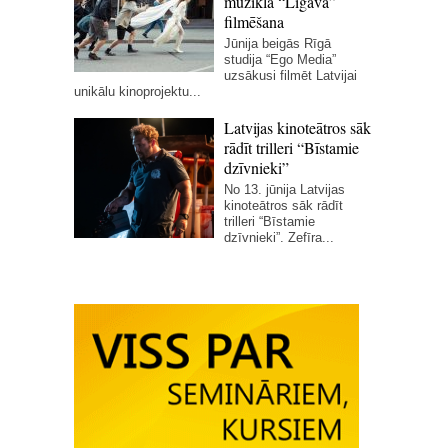
mūzikla “Līgava”
filmēšana
Jūnija beigās Rīgā
studija “Ego Media”
uzsākusi filmēt Latvijai
unikālu kinoprojektu...
Latvijas kinoteātros sāk
rādīt trilleri “Bīstamie
dzīvnieki”
No 13. jūnija Latvijas
kinoteātros sāk rādīt
trilleri “Bīstamie
dzīvnieki”. Zefīra...