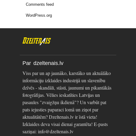
Comments feed
WordPress.org
Par dzeltenais.lv
Viss par un ap jaunāko, karstāko un aktuālāko
informāciju izklaides industrijā un slavenību
dzīvēs - skandāli, stāsti, jaunumi un pikantākās
fotogrāfijas. Vēlies ieskatīties Latvijas un
pasaules "zvaigžņu ikdienā"? Un varbūt pat
pats iejusties paparaci lomā un ziņot par
aktualitātēm? Dzeltenais.lv ir īstā vieta!
Izklaides deva visai dienai garantēta! E-pasts
saziņai: info@dzeltenais.lv