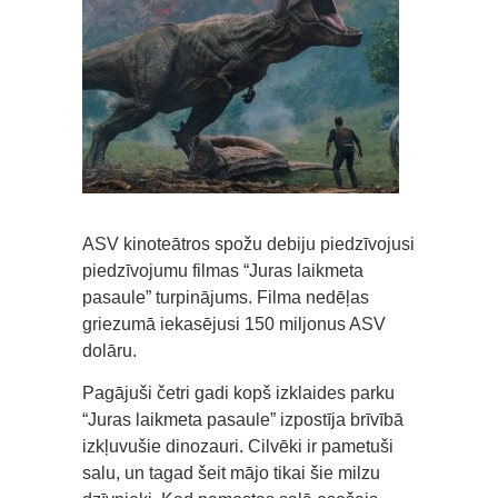
ASV kinoteātros spožu debiju piedzīvojusi
piedzīvojumu filmas “Juras laikmeta
pasaule” turpinājums. Filma nedēļas
griezumā iekasējusi 150 miljonus ASV
dolāru.
Pagājuši četri gadi kopš izklaides parku
“Juras laikmeta pasaule” izpostīja brīvībā
izkļuvušie dinozauri. Cilvēki ir pametuši
salu, un tagad šeit mājo tikai šie milzu