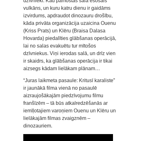
dzīvnieki. Kad pamostas salā esošais
vulkāns, un kuru katru dienu ir gaidāms
izvirdums, apdraudot dinozauru drošību,
kāda privāta organizācija uzaicina Ouenu
(Kriss Prats) un Klēru (Braisa Dalasa
Hovarda) piedalīties glābšanas operācijā,
lai no salas evakuētu tur mītošos
dzīvniekus. Viņi ierodas salā, un drīz vien
ir skaidrs, ka glābšanas operācija ir tikai
aizsegs kādam lielākam plānam…
“Juras laikmeta pasaule: Kritusī karaliste”
ir jaunākā filma vienā no pasaulē
aizraujošākajām piedzīvojumu filmu
franšīzēm – tā būs atkalredzēšanās ar
iemīļotajiem varoņiem Ouenu un Klēru un
lielākajām filmas zvaigznēm –
dinozauriem.