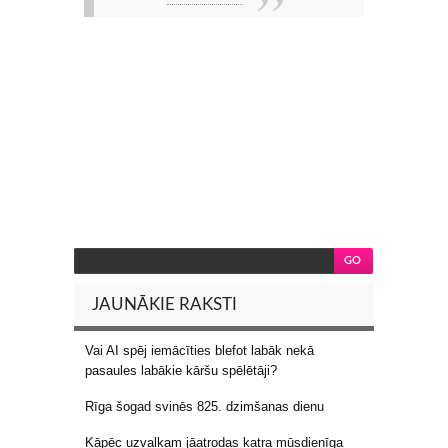
JAUNĀKIE RAKSTI
Vai AI spēj iemācīties blefot labāk nekā
pasaules labākie kāršu spēlētāji?
Rīga šogad svinēs 825. dzimšanas dienu
Kāpēc uzvalkam jāatrodas katra mūsdienīga