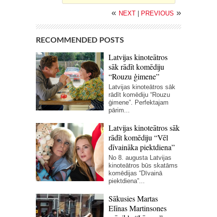
«
»
NEXT
|
PREVIOUS
RECOMMENDED POSTS
Latvijas kinoteātros
sāk rādīt komēdiju
“Rouzu ģimene”
Latvijas kinoteātros sāk
rādīt komēdiju “Rouzu
ģimene”. Perfektajam
pārim...
Latvijas kinoteātros sāk
rādīt komēdiju “Vēl
dīvaināka piektdiena”
No 8. augusta Latvijas
kinoteātros būs skatāms
komēdijas “Dīvainā
piektdiena”...
Sākusies Martas
Elīnas Martinsones