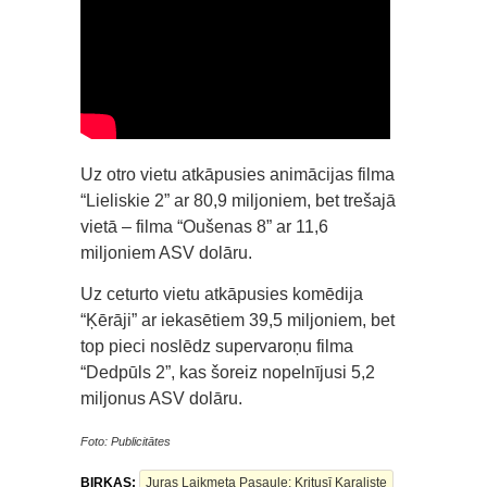
Uz otro vietu atkāpusies animācijas filma
“Lieliskie 2” ar 80,9 miljoniem, bet trešajā
vietā – filma “Oušenas 8” ar 11,6
miljoniem ASV dolāru.
Uz ceturto vietu atkāpusies komēdija
“Ķērāji” ar iekasētiem 39,5 miljoniem, bet
top pieci noslēdz supervaroņu filma
“Dedpūls 2”, kas šoreiz nopelnījusi 5,2
miljonus ASV dolāru.
Foto: Publicitātes
BIRKAS:
Juras Laikmeta Pasaule: Kritusī Karaliste