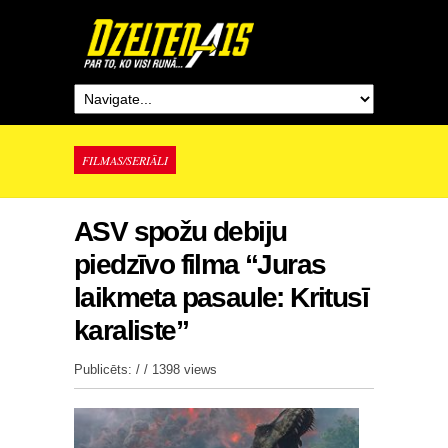
FILMAS/SERIĀLI
ASV spožu debiju
piedzīvo filma “Juras
laikmeta pasaule: Kritusī
karaliste”
Publicēts: / /
1398 views