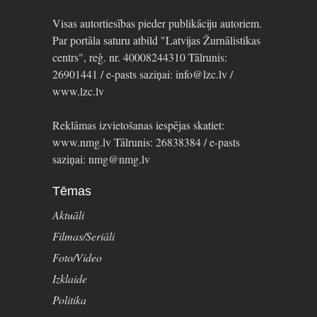
Visas autortiesības pieder publikāciju autoriem.
Par portāla saturu atbild "Latvijas Žurnālistikas
centrs", reģ. nr. 40008244310 Tālrunis:
26901441 / e-pasts saziņai: info@lzc.lv /
www.lzc.lv
Reklāmas izvietošanas iespējas skatiet:
www.nmg.lv Tālrunis: 26838384 / e-pasts
saziņai: nmg@nmg.lv
Tēmas
Aktuāli
Filmas/Seriāli
Foto/Video
Izklaide
Politika