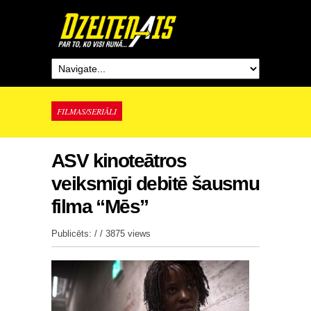
FILMAS/SERIĀLI
ASV kinoteātros
veiksmīgi debitē šausmu
filma “Mēs”
Publicēts: / /
3875 views