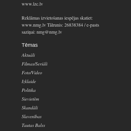
www.lzc.lv
Reklāmas izvietošanas iespējas skatiet:
www.nmg.lv Tālrunis: 26838384 / e-pasts
saziņai: nmg@nmg.lv
Tēmas
Aktuāli
Filmas/Seriāli
Foto/Video
Izklaide
Politika
Sievietēm
Skandāli
Slavenības
Tautas Balss