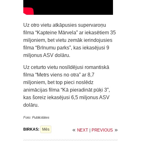
Uz otro vietu atkāpusies supervaroņu
filma “Kapteine Mārvela” ar iekasētiem 35
miljoniem, bet vietu zemāk ierindojusies
filma “Brīnumu parks”, kas iekasējusi 9
miljonus ASV dolāru.
Uz ceturto vietu noslīdējusi romantiskā
filma “Metrs viens no otra” ar 8,7
miljoniem, bet top pieci noslēdz
animācijas filma “Kā pieradināt pūķi 3”,
kas šoreiz iekasējusi 6,5 miljonus ASV
dolāru.
Foto: Publicitātes
«
»
BIRKAS:
Mēs
NEXT
|
PREVIOUS