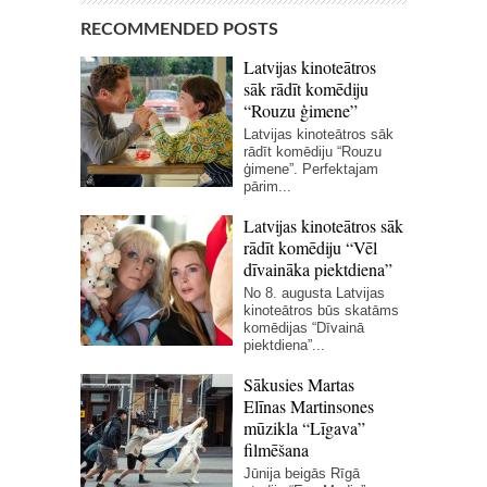
RECOMMENDED POSTS
Latvijas kinoteātros
sāk rādīt komēdiju
“Rouzu ģimene”
Latvijas kinoteātros sāk
rādīt komēdiju “Rouzu
ģimene”. Perfektajam
pārim...
Latvijas kinoteātros sāk
rādīt komēdiju “Vēl
dīvaināka piektdiena”
No 8. augusta Latvijas
kinoteātros būs skatāms
komēdijas “Dīvainā
piektdiena”...
Sākusies Martas
Elīnas Martinsones
mūzikla “Līgava”
filmēšana
Jūnija beigās Rīgā