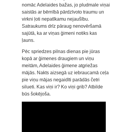
nomāc Adelaides bažas, jo pludmale viņai
saistās ar bērnībā pārdzīvoto traumu un
virkni ļoti nepatīkamu nejaušību.
Satraukums drīz pāraug nenovēršamā
sajūtā, ka ar viņas ģimeni notiks kas
ļauns.
Pēc spriedzes pilnas dienas pie jūras
kopā ar ģimenes draugiem un viņu
meitām, Adelaides ģimene atgriežas
mājās. Nakts aizsegā uz iebraucamā ceļa
pie viņu mājas negaidīti parādās četri
silueti. Kas viņi ir? Ko viņi grib? Atbilde
būs šokējoša.