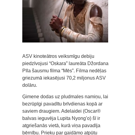
ASV kinoteātros veiksmīgu debiju
piedzīvojusi “Oskara” laureāta Džordana
Pīla šausmu filma “Mēs”. Filma nedēļas
griezumā iekasējusi 70,2 miljonus ASV
dolāru.
Ģimene dodas uz pludmales namiņu, lai
bezrūpīgi pavadītu brīvdienas kopā ar
saviem draugiem. Adelaidei (Oscar®
balvas ieguvēja Lupita Nyong’o) šī ir
atgriešanās vietā, kurā viņa pavadīja
bērnību. Prieku par gaidāmo atpūtu