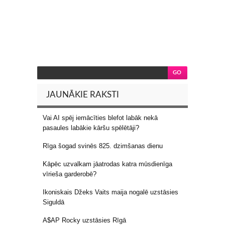
JAUNĀKIE RAKSTI
Vai AI spēj iemācīties blefot labāk nekā
pasaules labākie kāršu spēlētāji?
Rīga šogad svinēs 825. dzimšanas dienu
Kāpēc uzvalkam jāatrodas katra mūsdienīga
vīrieša garderobē?
Ikoniskais Džeks Vaits maija nogalē uzstāsies
Siguldā
A$AP Rocky uzstāsies Rīgā