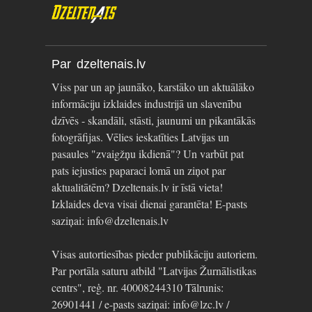
Par dzeltenais.lv
Viss par un ap jaunāko, karstāko un aktuālāko
informāciju izklaides industrijā un slavenību
dzīvēs - skandāli, stāsti, jaunumi un pikantākās
fotogrāfijas. Vēlies ieskatīties Latvijas un
pasaules "zvaigžņu ikdienā"? Un varbūt pat
pats iejusties paparaci lomā un ziņot par
aktualitātēm? Dzeltenais.lv ir īstā vieta!
Izklaides deva visai dienai garantēta! E-pasts
saziņai: info@dzeltenais.lv
Visas autortiesības pieder publikāciju autoriem.
Par portāla saturu atbild "Latvijas Žurnālistikas
centrs", reģ. nr. 40008244310 Tālrunis:
26901441 / e-pasts saziņai: info@lzc.lv /