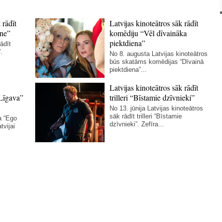
 rādīt
Latvijas kinoteātros sāk rādīt
ne”
komēdiju “Vēl dīvaināka
piektdiena”
ādīt
.
No 8. augusta Latvijas kinoteātros
būs skatāms komēdijas “Dīvainā
piektdiena”...
Latvijas kinoteātros sāk rādīt
Līgava”
trilleri “Bīstamie dzīvnieki”
No 13. jūnija Latvijas kinoteātros
sāk rādīt trilleri “Bīstamie
a “Ego
dzīvnieki”. Zefīra...
tvijai