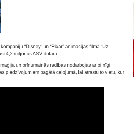
 kompāniju “Disney” un “Pixar” animācijas filma “Uz
usi 4,3 miljonus ASV dolāru.
ā maģija un brīnumainās radības nodarbojas ar pilnīgi
das piedzīvojumiem bagātā ceļojumā, lai atrastu to vietu, kur