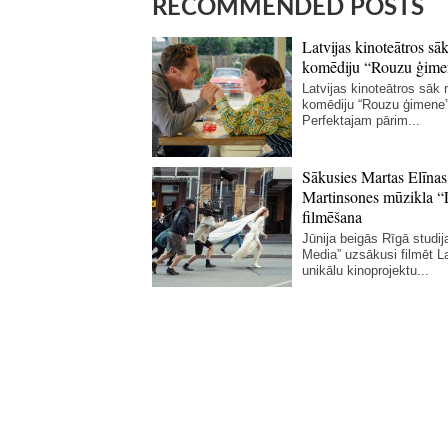
RECOMMENDED POSTS
Latvijas kinoteātros sāk
komēdiju “Rouzu ģime
Latvijas kinoteātros sāk r
komēdiju “Rouzu ģimene”
Perfektajam pārim...
Sākusies Martas Elīnas
Martinsones mūzikla “
filmēšana
Jūnija beigās Rīgā studij
Media” uzsākusi filmēt La
unikālu kinoprojektu...