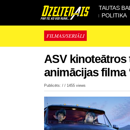
TAUTAS BA
POLITIKA
FILMAS/SERIĀLI
ASV kinoteātros 
animācijas filma
Publicēts: / /
1455 views