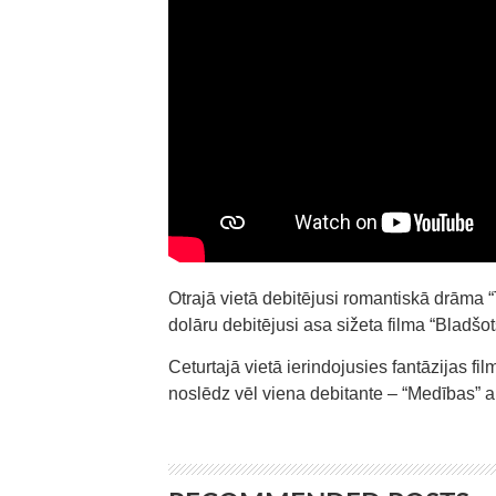
Otrajā vietā debitējusi romantiskā drāma “
dolāru debitējusi asa sižeta filma “Bladšot
Ceturtajā vietā ierindojusies fantāzijas fi
noslēdz vēl viena debitante – “Medības” a