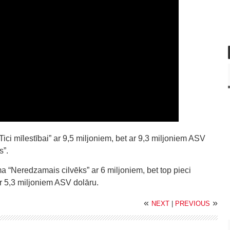
Tici mīlestībai” ar 9,5 miljoniem, bet ar 9,3 miljoniem ASV
s”.
lma “Neredzamais cilvēks” ar 6 miljoniem, bet top pieci
r 5,3 miljoniem ASV dolāru.
«
»
NEXT
|
PREVIOUS