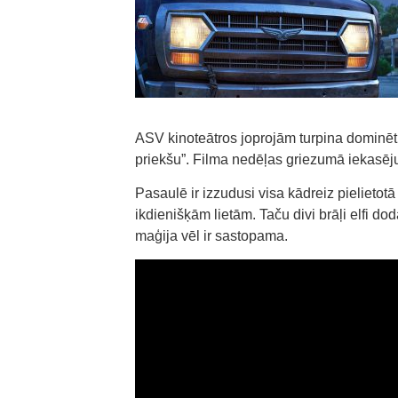
ASV kinoteātros joprojām turpina dominēt
priekšu”. Filma nedēļas griezumā iekasēj
Pasaulē ir izzudusi visa kādreiz pielietot
ikdienišķām lietām. Taču divi brāļi elfi do
maģija vēl ir sastopama.