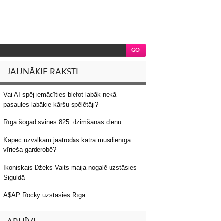
JAUNĀKIE RAKSTI
Vai AI spēj iemācīties blefot labāk nekā
pasaules labākie kāršu spēlētāji?
Rīga šogad svinēs 825. dzimšanas dienu
Kāpēc uzvalkam jāatrodas katra mūsdienīga
vīrieša garderobē?
Ikoniskais Džeks Vaits maija nogalē uzstāsies
Siguldā
A$AP Rocky uzstāsies Rīgā