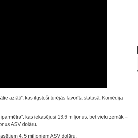
ātie aziāti”, kas ilgstoši turējās favorīta statusā. Komēdija
“Piparmētra”, kas iekasējusi 13,6 miljonus, bet vietu zemāk –
jonus ASV dolāru.
kasētiem 4, 5 miljoniem ASV dolāru.