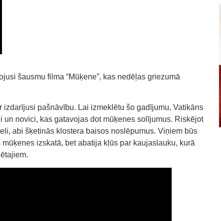
vojusi šausmu filma “Mūķene”, kas nedēļas griezumā
izdarījusi pašnāvību. Lai izmeklētu šo gadījumu, Vatikāns
ni un novici, kas gatavojas dot mūķenes solījumus. Riskējot
vēseli, abi šķetinās klostera baisos noslēpumus. Viņiem būs
mūķenes izskatā, bet abatija kļūs par kaujaslauku, kurā
dētajiem.