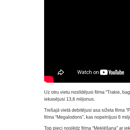
Uz otru vietu noslīdējusi filma “Trakie, bag
iekasējusi 13,6 miljonus.
Trešajā vietā debitējusi asa sižeta filma 
filma “Megalodons”, kas nopelnījusi 6 mil
Top pieci noslēdz filma “Meklēšana” ar ie