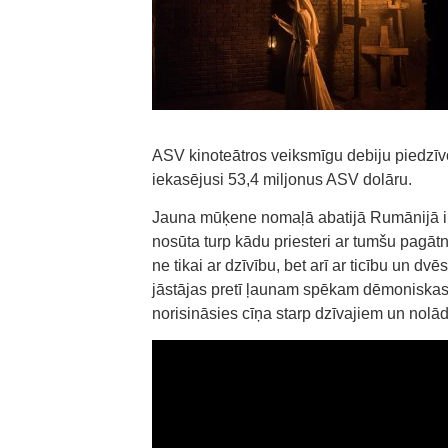
ASV kinoteātros veiksmīgu debiju piedzī
iekasējusi 53,4 miljonus ASV dolāru.
Jauna mūķene nomaļā abatijā Rumānijā ir 
nosūta turp kādu priesteri ar tumšu pagāt
ne tikai ar dzīvību, bet arī ar ticību un d
jāstājas pretī ļaunam spēkam dēmoniskas 
norisināsies cīņa starp dzīvajiem un nolā