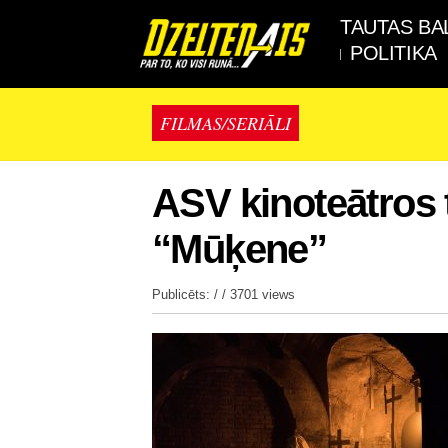
TAUTAS BA
POLITIKA
FILMAS/SERIĀLI
ASV kinoteātros 
“Mūķene”
Publicēts: / /
3701 views