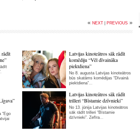
«
»
NEXT
|
PREVIOUS
 rādīt
Latvijas kinoteātros sāk rādīt
ne”
komēdiju “Vēl dīvaināka
piektdiena”
ādīt
.
No 8. augusta Latvijas kinoteātros
būs skatāms komēdijas “Dīvainā
piektdiena”...
Latvijas kinoteātros sāk rādīt
Līgava”
trilleri “Bīstamie dzīvnieki”
No 13. jūnija Latvijas kinoteātros
sāk rādīt trilleri “Bīstamie
a “Ego
dzīvnieki”. Zefīra...
tvijai