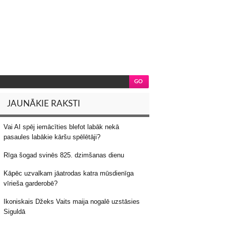
JAUNĀKIE RAKSTI
Vai AI spēj iemācīties blefot labāk nekā
pasaules labākie kāršu spēlētāji?
Rīga šogad svinēs 825. dzimšanas dienu
Kāpēc uzvalkam jāatrodas katra mūsdienīga
vīrieša garderobē?
Ikoniskais Džeks Vaits maija nogalē uzstāsies
Siguldā