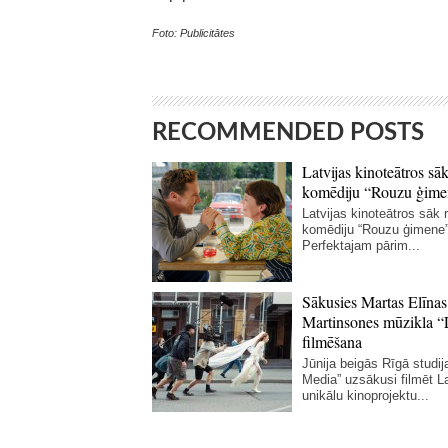
Foto: Publicitātes
RECOMMENDED POSTS
Latvijas kinoteātros sāk
komēdiju “Rouzu ģime
Latvijas kinoteātros sāk r
komēdiju “Rouzu ģimene”
Perfektajam pārim...
Sākusies Martas Elīnas
Martinsones mūzikla “
filmēšana
Jūnija beigās Rīgā studij
Media” uzsākusi filmēt La
unikālu kinoprojektu...