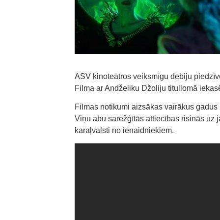
ASV kinoteātros veiksmīgu debiju piedzīvoj
Filma ar Andželiku Džoliju titullomā ieka
Filmas notikumi aizsākas vairākus gadus pē
Viņu abu sarežģītās attiecības risinās uz 
karaļvalsti no ienaidniekiem.