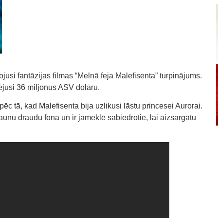
usi fantāzijas filmas “Melnā feja Malefisenta” turpinājums.
sējusi 36 miljonus ASV dolāru.
c tā, kad Malefisenta bija uzlikusi lāstu princesei Aurorai.
jaunu draudu fona un ir jāmeklē sabiedrotie, lai aizsargātu