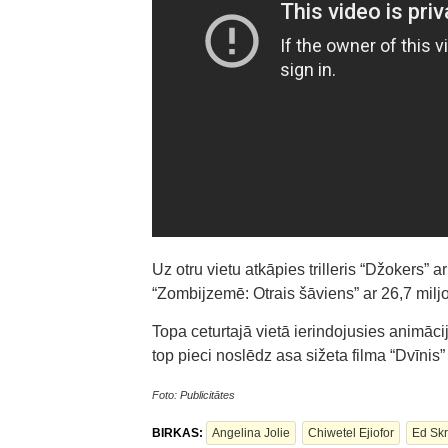
Uz otru vietu atkāpies trilleris “Džokers” a
“Zombijzemē: Otrais šāviens” ar 26,7 mil
Topa ceturtajā vietā ierindojusies animāci
top pieci noslēdz asa sižeta filma “Dvīnis
Foto: Publicitātes
BIRKAS:
Angelina Jolie
Chiwetel Ejiofor
Ed Skr