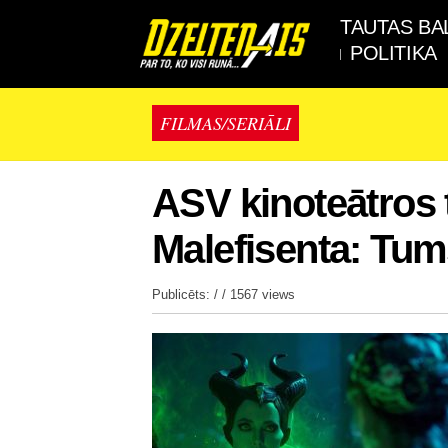
TAUTAS BA
POLITIKA
FILMAS/SERIĀLI
ASV kinoteātros 
Malefisenta: Tum
Publicēts: / /
1567 views