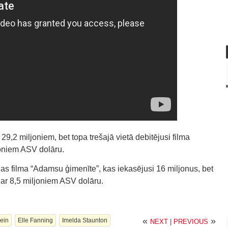
r 29,2 miljoniem, bet topa trešajā vietā debitējusi filma
joniem ASV dolāru.
jas filma “Adamsu ģimenīte”, kas iekasējusi 16 miljonus, bet
” ar 8,5 miljoniem ASV dolāru.
«
»
ein
Elle Fanning
Imelda Staunton
NEXT
|
PREVIOUS