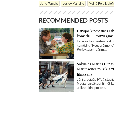
Juno Temple
Lesley Manville
Melnā Feja Malefi
RECOMMENDED POSTS
Latvijas kinoteātros sāk
komēdiju “Rouzu ģime
Latvijas kinoteātros sāk r
komēdiju “Rouzu ģimene”
Perfektajam pārim...
Sākusies Martas Elīnas
Martinsones mūzikla “
filmēšana
Jūnija beigās Rīgā studij
Media” uzsākusi filmēt La
unikālu kinoprojektu...