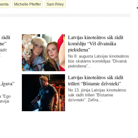
senta
Michelle Pfeiffer
Sam Riley
 rādīt
Latvijas kinoteātros sāk rādīt
ne”
komēdiju “Vēl dīvaināka
piektdiena”
ādīt
.
No 8. augusta Latvijas kinoteātros
būs skatāms komēdijas “Dīvainā
piektdiena”...
Latvijas kinoteātros sāk rādīt
Līgava”
trilleri “Bīstamie dzīvnieki”
No 13. jūnija Latvijas kinoteātros
sāk rādīt trilleri “Bīstamie
a “Ego
dzīvnieki”. Zefīra...
tvijai