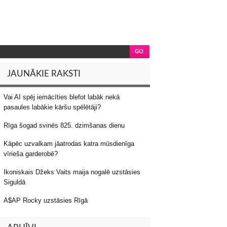
JAUNĀKIE RAKSTI
Vai AI spēj iemācīties blefot labāk nekā
pasaules labākie kāršu spēlētāji?
Rīga šogad svinēs 825. dzimšanas dienu
Kāpēc uzvalkam jāatrodas katra mūsdienīga
vīrieša garderobē?
Ikoniskais Džeks Vaits maija nogalē uzstāsies
Siguldā
A$AP Rocky uzstāsies Rīgā