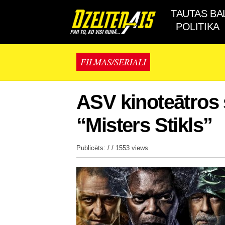
TAUTAS BA
POLITIKA
FILMAS/SERIĀLI
ASV kinoteātros s
“Misters Stikls”
Publicēts: / /
1553 views