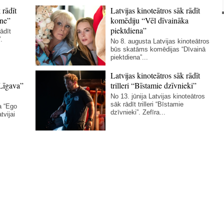
 rādīt
Latvijas kinoteātros sāk rādīt
ne”
komēdiju “Vēl dīvaināka
piektdiena”
ādīt
.
No 8. augusta Latvijas kinoteātros
būs skatāms komēdijas “Dīvainā
piektdiena”...
Latvijas kinoteātros sāk rādīt
Līgava”
trilleri “Bīstamie dzīvnieki”
No 13. jūnija Latvijas kinoteātros
sāk rādīt trilleri “Bīstamie
a “Ego
dzīvnieki”. Zefīra...
tvijai