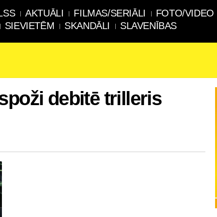
LSS
AKTUĀLI
FILMAS/SERIĀLI
FOTO/VIDEO
SIEVIETĒM
SKANDĀLI
SLAVENĪBAS
poži debitē trilleris