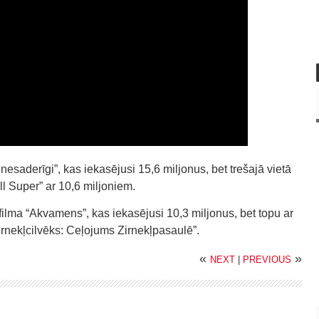
nesaderīgi”, kas iekasējusi 15,6 miljonus, bet trešajā vietā
l Super” ar 10,6 miljoniem.
filma “Akvamens”, kas iekasējusi 10,3 miljonus, bet topu ar
irnekļcilvēks: Ceļojums Zirnekļpasaulē”.
«
»
NEXT
|
PREVIOUS