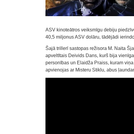
ASV kinoteātros veiksmīgu debiju piedzīvoji
40,5 miljonus ASV dolāru, tādējādi ierindoj
Šajā trillerī sastopas režisora M. Naita Š
apveltītais Deivids Dans, kurš bija vienīga
personības un Elaidža Praiss, kuram viņa t
apvienojas ar Misteru Stiklu, abus ļaundar