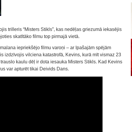
s trilleris “Misters Stikls”, kas nedēļas griezumā iekasējis
oties skatītāko filmu top pirmajā vietā.
jamalana iepriekšējo filmu varoņi – ar īpašajām spējām
is izdzīvojis vilciena katastrofā, Kevins, kurā mīt vismaz 23
rauslo kaulu dēļ ir dota iesauka Misters Stikls. Kad Kevins
us var apturēt tikai Deivids Dans.