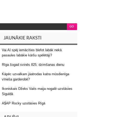
JAUNĀKIE RAKSTI
Vai AI spēj iemācīties blefot labāk nekā
pasaules labākie kāršu spēlētāji?
Rīga šogad svinēs 825. dzimšanas dienu
Kāpēc uzvalkam jāatrodas katra mūsdienīga
vīrieša garderobē?
Ikoniskais Džeks Vaits maija nogalē uzstāsies
Siguldā
A$AP Rocky uzstāsies Rīgā