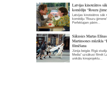
Latvijas kinoteātros sāk
komēdiju “Rouzu ģime
Latvijas kinoteātros sāk r
komēdiju “Rouzu ģimene”
Perfektajam pārim...
Sākusies Martas Elīnas
Martinsones mūzikla “
filmēšana
Jūnija beigās Rīgā studij
Media” uzsākusi filmēt La
unikālu kinoprojektu...