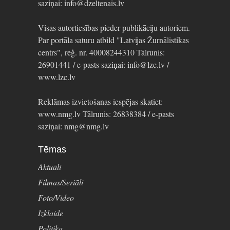
saziņai: info@dzeltenais.lv
Visas autortiesības pieder publikāciju autoriem.
Par portāla saturu atbild "Latvijas Žurnālistikas
centrs", reģ. nr. 40008244310 Tālrunis:
26901441 / e-pasts saziņai: info@lzc.lv /
www.lzc.lv
Reklāmas izvietošanas iespējas skatiet:
www.nmg.lv Tālrunis: 26838384 / e-pasts
saziņai: nmg@nmg.lv
Tēmas
Aktuāli
Filmas/Seriāli
Foto/Video
Izklaide
Politika