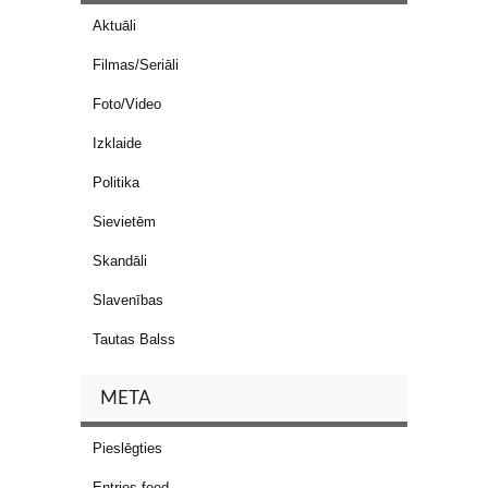
Aktuāli
Filmas/Seriāli
Foto/Video
Izklaide
Politika
Sievietēm
Skandāli
Slavenības
Tautas Balss
META
Pieslēgties
Entries feed