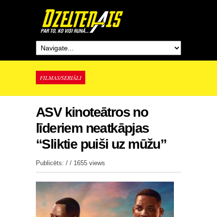
FILMAS/SERIĀLI
ASV kinoteātros no
līderiem neatkāpjas
“Sliktie puiši uz mūžu”
Publicēts: / /
1655 views