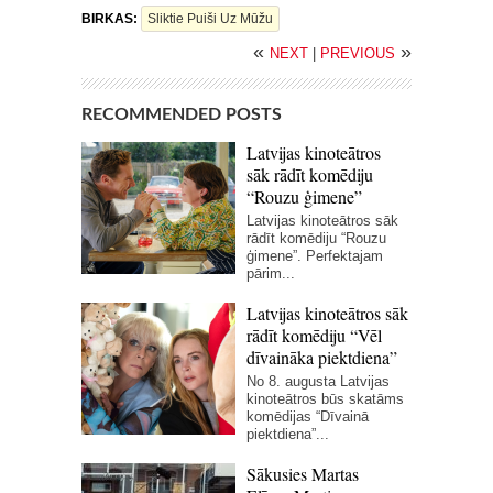
BIRKAS:
Sliktie Puiši Uz Mūžu
«
»
NEXT
|
PREVIOUS
RECOMMENDED POSTS
Latvijas kinoteātros
sāk rādīt komēdiju
“Rouzu ģimene”
Latvijas kinoteātros sāk
rādīt komēdiju “Rouzu
ģimene”. Perfektajam
pārim...
Latvijas kinoteātros sāk
rādīt komēdiju “Vēl
dīvaināka piektdiena”
No 8. augusta Latvijas
kinoteātros būs skatāms
komēdijas “Dīvainā
piektdiena”...
Sākusies Martas