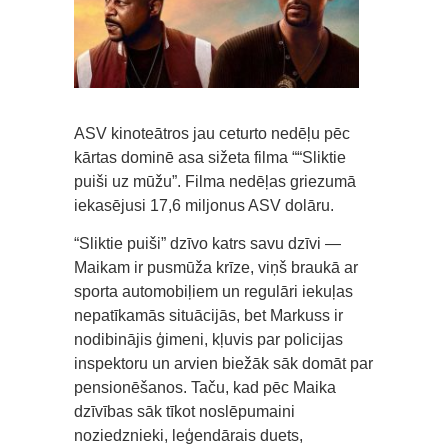
ASV kinoteātros jau ceturto nedēļu pēc
kārtas dominē asa sižeta filma ““Sliktie
puiši uz mūžu”. Filma nedēļas griezumā
iekasējusi 17,6 miljonus ASV dolāru.
“Sliktie puiši” dzīvo katrs savu dzīvi —
Maikam ir pusmūža krīze, viņš braukā ar
sporta automobiļiem un regulāri iekuļas
nepatīkamās situācijās, bet Markuss ir
nodibinājis ģimeni, kļuvis par policijas
inspektoru un arvien biežāk sāk domāt par
pensionēšanos. Taču, kad pēc Maika
dzīvības sāk tīkot noslēpumaini
noziedznieki, leģendārais duets,