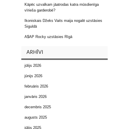
Kāpēc uzvalkam jāatrodas katra mūsdienīga
vīrieša garderobē?
Ikoniskais Džeks Vaits maija nogalē uzstāsies
Siguldā
A$AP Rocky uzstāsies Rīgā
ARHĪVI
jūlijs 2026
jūnijs 2026
februāris 2026
janvāris 2026
decembris 2025
augusts 2025
jūlijs 2025