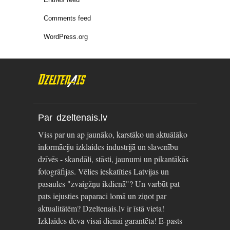
Comments feed
WordPress.org
Par dzeltenais.lv
Viss par un ap jaunāko, karstāko un aktuālāko
informāciju izklaides industrijā un slavenību
dzīvēs - skandāli, stāsti, jaunumi un pikantākās
fotogrāfijas. Vēlies ieskatīties Latvijas un
pasaules "zvaigžņu ikdienā"? Un varbūt pat
pats iejusties paparaci lomā un ziņot par
aktualitātēm? Dzeltenais.lv ir īstā vieta!
Izklaides deva visai dienai garantēta! E-pasts