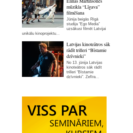
Elīnas Martinsones
mūzikla “Līgava”
filmēšana
Jūnija beigās Rīgā
studija “Ego Media”
uzsākusi filmēt Latvijai
unikālu kinoprojektu...
Latvijas kinoteātros sāk
rādīt trilleri “Bīstamie
dzīvnieki”
No 13. jūnija Latvijas
kinoteātros sāk rādīt
trilleri “Bīstamie
dzīvnieki”. Zefīra...