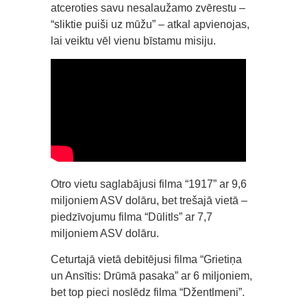
atceroties savu nesalaužamo zvērestu –
“sliktie puiši uz mūžu” – atkal apvienojas,
lai veiktu vēl vienu bīstamu misiju.
Otro vietu saglabājusi filma “1917” ar 9,6
miljoniem ASV dolāru, bet trešajā vietā –
piedzīvojumu filma “Dūlitls” ar 7,7
miljoniem ASV dolāru.
Ceturtajā vietā debitējusi filma “Grietiņa
un Ansītis: Drūmā pasaka” ar 6 miljoniem,
bet top pieci noslēdz filma “Džentlmeni”.