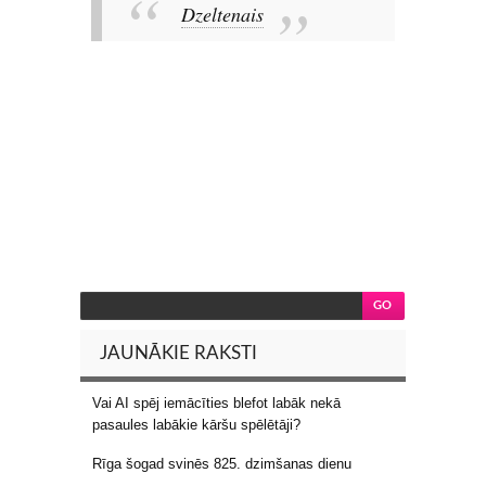
Dzeltenais
JAUNĀKIE RAKSTI
Vai AI spēj iemācīties blefot labāk nekā
pasaules labākie kāršu spēlētāji?
Rīga šogad svinēs 825. dzimšanas dienu