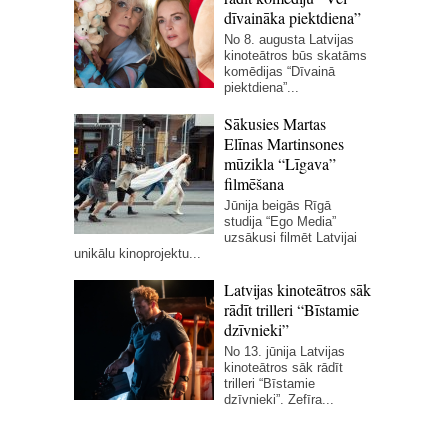
dīvaināka piektdiena”
No 8. augusta Latvijas
kinoteātros būs skatāms
komēdijas “Dīvainā
piektdiena”...
Sākusies Martas
Elīnas Martinsones
mūzikla “Līgava”
filmēšana
Jūnija beigās Rīgā
studija “Ego Media”
uzsākusi filmēt Latvijai
unikālu kinoprojektu...
Latvijas kinoteātros sāk
rādīt trilleri “Bīstamie
dzīvnieki”
No 13. jūnija Latvijas
kinoteātros sāk rādīt
trilleri “Bīstamie
dzīvnieki”. Zefīra...