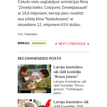
Ceturto vietu saglabājusi animācijas filma
“Zirnekļcilvēks: Ceļojums Zirnekļpasaulē”
ar 18,8 miljoniem, bet top pieci noslēdz
asa sižeta filma “Narkokurjers” ar
iekasētiem 12, miljoniem ASV dolāru.
Foto: Publicitātes
«
»
BIRKAS:
Akvamens
NEXT
|
PREVIOUS
RECOMMENDED POSTS
Latvijas kinoteātros
sāk rādīt komēdiju
“Rouzu ģimene”
Latvijas kinoteātros sāk
rādīt komēdiju “Rouzu
ģimene”. Perfektajam
pārim...
Latvijas kinoteātros sāk
rādīt komēdiju “Vēl