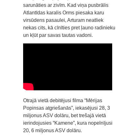
sarunāties ar zivīm. Kad viņa pusbrālis
Atlantīdas karalis Orms piesaka karu
virsūdens pasaulei, Arturam neatliek
nekas cits, kā cīnīties pret ļauno radinieku
un kļūt par savas tautas vadoni.
Otrajā vietā debitējusi filma “Mērijas
Popinsas atgriešanās”, iekasējusi 28, 3
miljonus ASV dolāru, bet trešajā vietā
ierindojusies “Kamene”, kura nopelnījusi
20, 6 miljonus ASV dolāru.