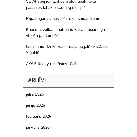
Vai AI spēj iemācīties blefot labāk nekā
pasaules labākie kāršu spēlētāji?
Rīga šogad svinēs 825. dzimšanas dienu
Kāpēc uzvalkam jāatrodas katra mūsdienīga
vīrieša garderobē?
Ikoniskais Džeks Vaits maija nogalē uzstāsies
Siguldā
A$AP Rocky uzstāsies Rīgā
ARHĪVI
jūlijs 2026
jūnijs 2026
februāris 2026
janvāris 2026