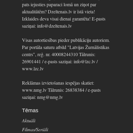
pats iejusties paparaci lomā un ziņot par
aktualitātēm? Dzeltenais.lv ir īstā vieta!
Izklaides deva visai dienai garantēta! E-pasts
saziņai: info@dzeltenais.lv
Visas autortiesības pieder publikāciju autoriem.
Par portāla saturu atbild "Latvijas Žurnālistikas
centrs", reģ. nr. 40008244310 Tālrunis:
26901441 / e-pasts saziņai: info@lzc.lv /
www.lzc.lv
Reklāmas izvietošanas iespējas skatiet:
www.nmg.lv Tālrunis: 26838384 / e-pasts
saziņai: nmg@nmg.lv
Tēmas
Aktuāli
Filmas/Seriāli