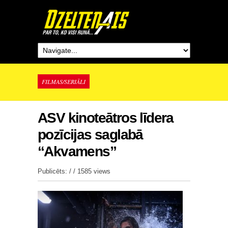
FILMAS/SERIĀLI
ASV kinoteātros līdera
pozīcijas saglabā
“Akvamens”
Publicēts: / /
1585 views