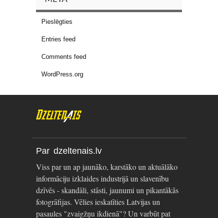
Pieslēgties
Entries feed
Comments feed
WordPress.org
Par dzeltenais.lv
Viss par un ap jaunāko, karstāko un aktuālāko
informāciju izklaides industrijā un slavenību
dzīvēs - skandāli, stāsti, jaunumi un pikantākās
fotogrāfijas. Vēlies ieskatīties Latvijas un
pasaules "zvaigžņu ikdienā"? Un varbūt pat