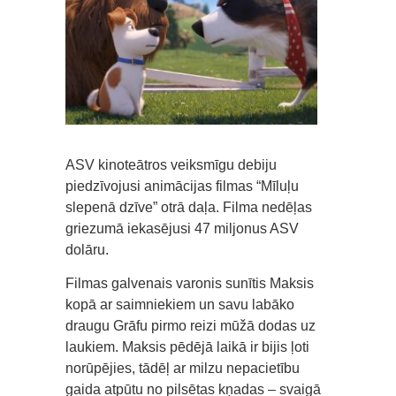
ASV kinoteātros veiksmīgu debiju
piedzīvojusi animācijas filmas “Mīluļu
slepenā dzīve” otrā daļa. Filma nedēļas
griezumā iekasējusi 47 miljonus ASV
dolāru.
Filmas galvenais varonis sunītis Maksis
kopā ar saimniekiem un savu labāko
draugu Grāfu pirmo reizi mūžā dodas uz
laukiem. Maksis pēdējā laikā ir bijis ļoti
norūpējies, tādēļ ar milzu nepacietību
gaida atpūtu no pilsētas kņadas – svaigā