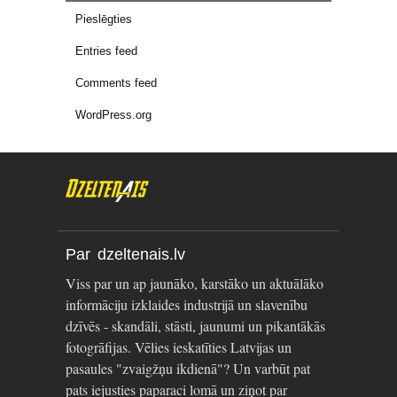
Pieslēgties
Entries feed
Comments feed
WordPress.org
Par dzeltenais.lv
Viss par un ap jaunāko, karstāko un aktuālāko
informāciju izklaides industrijā un slavenību
dzīvēs - skandāli, stāsti, jaunumi un pikantākās
fotogrāfijas. Vēlies ieskatīties Latvijas un
pasaules "zvaigžņu ikdienā"? Un varbūt pat
pats iejusties paparaci lomā un ziņot par