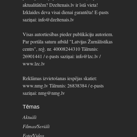
aktualitātēm? Dzeltenais.lv ir īstā vieta!
Izklaides deva visai dienai garantēta! E-pasts
saziņai: info@dzeltenais.lv
Visas autortiesības pieder publikāciju autoriem.
Par portāla saturu atbild "Latvijas Žurnālistikas
centrs", reģ. nr. 40008244310 Tālrunis:
26901441 / e-pasts saziņai: info@lzc.lv /
www.lzc.lv
Reklāmas izvietošanas iespējas skatiet:
www.nmg.lv Tālrunis: 26838384 / e-pasts
saziņai: nmg@nmg.lv
Tēmas
Aktuāli
Filmas/Seriāli
Foto/Video