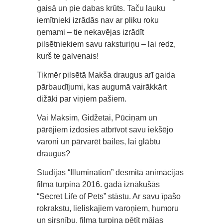
gaisā un pie dabas krūts. Taču lauku
iemītnieki izrādās nav ar pliku roku
ņemami – tie nekavējas izrādīt
pilsētniekiem savu raksturiņu – lai redz,
kurš te galvenais!
Tikmēr pilsētā Makša draugus arī gaida
pārbaudījumi, kas augumā vairākkārt
dižāki par viņiem pašiem.
Vai Maksim, Gidžetai, Pūciņam un
pārējiem izdosies atbrīvot savu iekšējo
varoni un pārvarēt bailes, lai glābtu
draugus?
Studijas “Illumination” desmitā animācijas
filma turpina 2016. gadā iznākušās
“Secret Life of Pets” stāstu. Ar savu īpašo
rokrakstu, lieliskajiem varoņiem, humoru
un sirsnību, filma turpina pētīt mājas