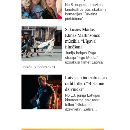
No 8. augusta Latvijas
kinoteātros būs skatāms
komēdijas “Dīvainā
piektdiena”...
Sākusies Martas
Elīnas Martinsones
mūzikla “Līgava”
filmēšana
Jūnija beigās Rīgā
studija “Ego Media”
uzsākusi filmēt Latvijai
unikālu kinoprojektu...
Latvijas kinoteātros sāk
rādīt trilleri “Bīstamie
dzīvnieki”
No 13. jūnija Latvijas
kinoteātros sāk rādīt
trilleri “Bīstamie
dzīvnieki”. Zefīra...