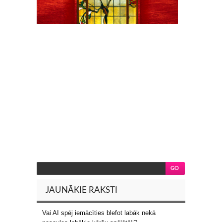
JAUNĀKIE RAKSTI
Vai AI spēj iemācīties blefot labāk nekā