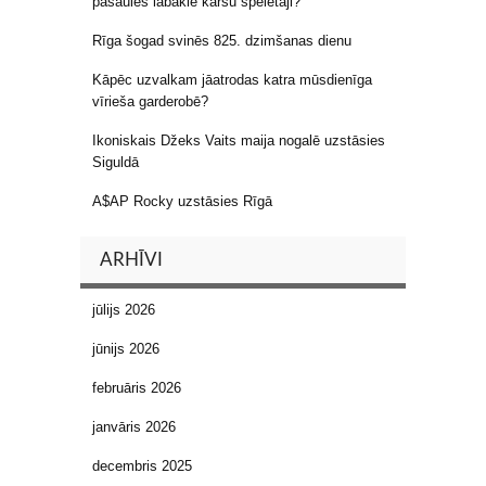
pasaules labākie kāršu spēlētāji?
Rīga šogad svinēs 825. dzimšanas dienu
Kāpēc uzvalkam jāatrodas katra mūsdienīga
vīrieša garderobē?
Ikoniskais Džeks Vaits maija nogalē uzstāsies
Siguldā
A$AP Rocky uzstāsies Rīgā
ARHĪVI
jūlijs 2026
jūnijs 2026
februāris 2026
janvāris 2026
decembris 2025