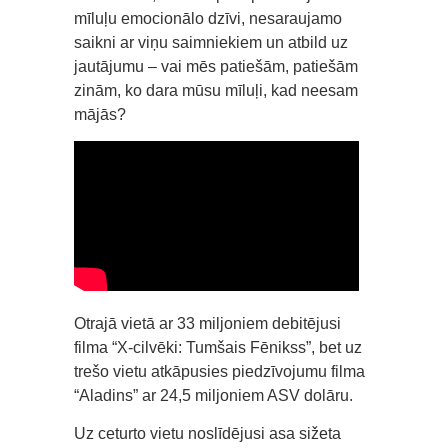
mīluļu emocionālo dzīvi, nesaraujamo
saikni ar viņu saimniekiem un atbild uz
jautājumu – vai mēs patiešām, patiešām
zinām, ko dara mūsu mīluļi, kad neesam
mājās?
Otrajā vietā ar 33 miljoniem debitējusi
filma “X-cilvēki: Tumšais Fēnikss”, bet uz
trešo vietu atkāpusies piedzīvojumu filma
“Aladins” ar 24,5 miljoniem ASV dolāru.
Uz ceturto vietu noslīdējusi asa sižeta