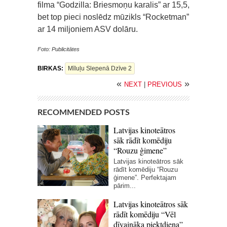
filma “Godzilla: Briesmoņu karalis” ar 15,5,
bet top pieci noslēdz mūzikls “Rocketman”
ar 14 miljoniem ASV dolāru.
Foto: Publicitātes
BIRKAS:
Mīluļu Slepenā Dzīve 2
«
»
NEXT
|
PREVIOUS
RECOMMENDED POSTS
Latvijas kinoteātros
sāk rādīt komēdiju
“Rouzu ģimene”
Latvijas kinoteātros sāk
rādīt komēdiju “Rouzu
ģimene”. Perfektajam
pārim...
Latvijas kinoteātros sāk
rādīt komēdiju “Vēl
dīvaināka piektdiena”