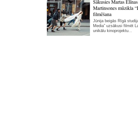
Sākusies Martas Elīnas
Martinsones mūzikla “
filmēšana
Jūnija beigās Rīgā studij
Media” uzsākusi filmēt La
unikālu kinoprojektu...