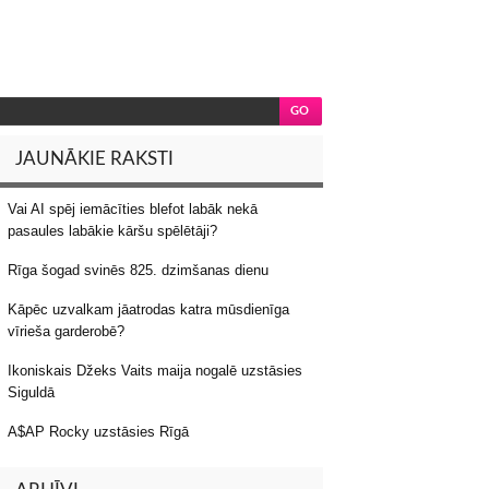
JAUNĀKIE RAKSTI
Vai AI spēj iemācīties blefot labāk nekā
pasaules labākie kāršu spēlētāji?
Rīga šogad svinēs 825. dzimšanas dienu
Kāpēc uzvalkam jāatrodas katra mūsdienīga
vīrieša garderobē?
Ikoniskais Džeks Vaits maija nogalē uzstāsies
Siguldā
A$AP Rocky uzstāsies Rīgā