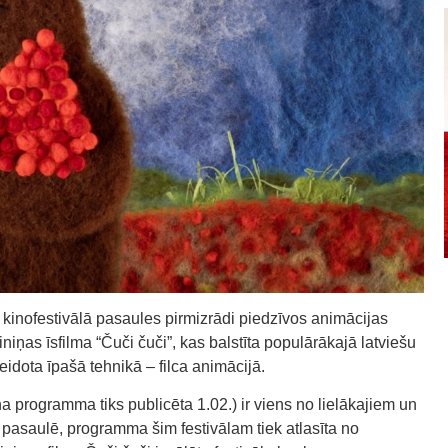
kinofestivālā pasaules pirmizrādi piedzīvos animācijas
iniņas īsfilma “Čuči čuči”, kas balstīta populārākajā latviešu
eidota īpašā tehnikā – filca animācijā.
na programma tiks publicēta 1.02.) ir viens no lielākajiem un
 pasaulē, programma šim festivālam tiek atlasīta no