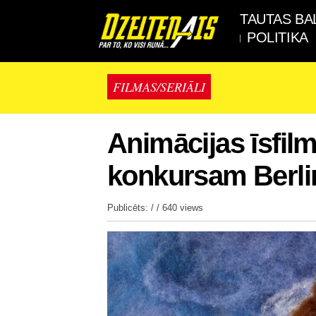
TAUTAS BA
POLITIKA
FILMAS/SERIĀLI
Animācijas īsfilm
konkursam Berli
Publicēts: / /
640 views