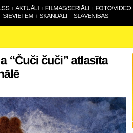
LSS
AKTUĀLI
FILMAS/SERIĀLI
FOTO/VIDEO
SIEVIETĒM
SKANDĀLI
SLAVENĪBAS
a “Čuči čuči” atlasīta
nālē