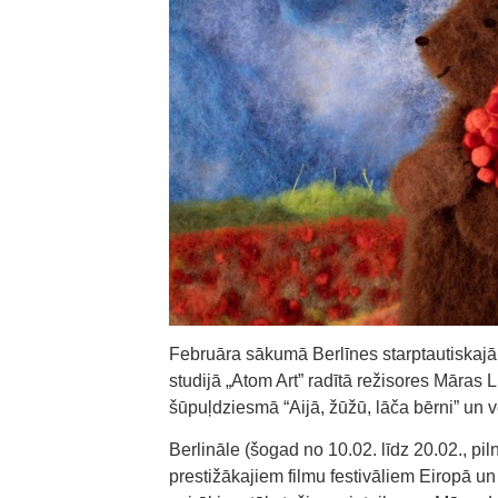
Februāra sākumā Berlīnes starptautiskajā 
studijā „Atom Art” radītā režisores Māras L
šūpuļdziesmā “Aijā, žūžū, lāča bērni” un v
Berlināle (šogad no 10.02. līdz 20.02., pil
prestižākajiem filmu festivāliem Eiropā un