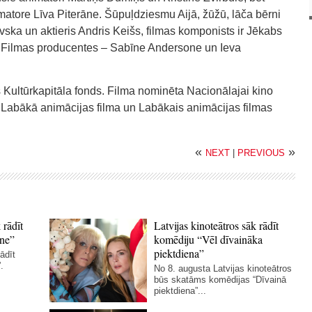
imatore Līva Piterāne. Šūpuļdziesmu Aijā, žūžū, lāča bērni
vska un aktieris Andris Keišs, filmas komponists ir Jēkabs
s. Filmas producentes – Sabīne Andersone un Ieva
s Kultūrkapitāla fonds. Filma nominēta Nacionālajai kino
 – Labākā animācijas filma un Labākais animācijas filmas
«
»
NEXT
|
PREVIOUS
 rādīt
Latvijas kinoteātros sāk rādīt
ne”
komēdiju “Vēl dīvaināka
piektdiena”
ādīt
.
No 8. augusta Latvijas kinoteātros
būs skatāms komēdijas “Dīvainā
piektdiena”...