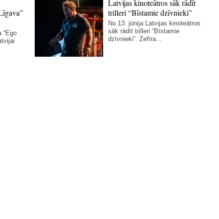
Latvijas kinoteātros sāk rādīt
Līgava”
trilleri “Bīstamie dzīvnieki”
No 13. jūnija Latvijas kinoteātros
sāk rādīt trilleri “Bīstamie
a “Ego
dzīvnieki”. Zefīra...
tvijai