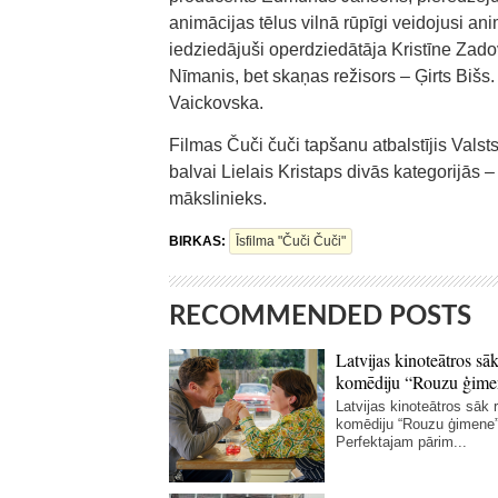
animācijas tēlus vilnā rūpīgi veidojusi an
iedziedājuši operdziedātāja Kristīne Zado
Nīmanis, bet skaņas režisors – Ģirts Biš
Vaickovska.
Filmas Čuči čuči tapšanu atbalstījis Valst
balvai Lielais Kristaps divās kategorijās
mākslinieks.
BIRKAS:
Īsfilma "Čuči Čuči"
RECOMMENDED POSTS
Latvijas kinoteātros sāk
komēdiju “Rouzu ģime
Latvijas kinoteātros sāk r
komēdiju “Rouzu ģimene”
Perfektajam pārim...