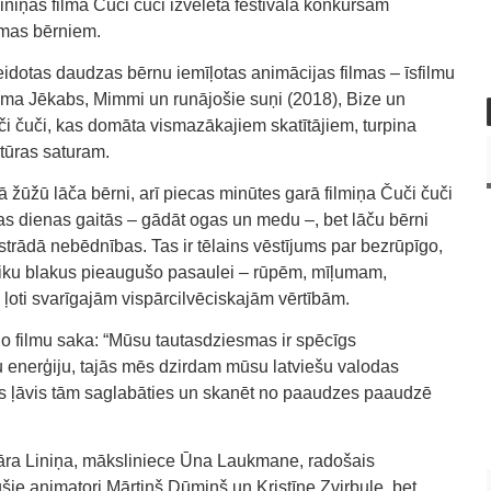
niņas filma Čuči čuči izvēlēta festivāla konkursam
ilmas bērniem.
eidotas daudzas bērnu iemīļotas animācijas filmas – īsfilmu
filma Jēkabs, Mimmi un runājošie suņi (2018), Bize un
či čuči, kas domāta vismazākajiem skatītājiem, turpina
tūras saturam.
 žūžū lāča bērni, arī piecas minūtes garā filmiņa Čuči čuči
odas dienas gaitās – gādāt ogas un medu –, bet lāču bērni
trādā nebēdnības. Tas ir tēlains vēstījums par bezrūpīgo,
laiku blakus pieaugušo pasaulei – rūpēm, mīļumam,
 ļoti svarīgajām vispārcilvēciskajām vērtībām.
no filmu saka: “Mūsu tautasdziesmas ir spēcīgs
u enerģiju, tajās mēs dzirdam mūsu latviešu valodas
s ļāvis tām saglabāties un skanēt no paaudzes paaudzē
āra Liniņa, māksliniece Ūna Laukmane, radošais
e animatori Mārtiņš Dūmiņš un Kristīne Zvirbule, bet