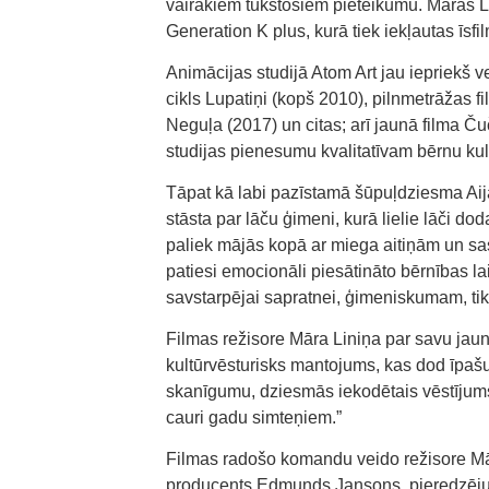
vairākiem tūkstošiem pieteikumu. Māras Li
Generation K plus, kurā tiek iekļautas īsf
Animācijas studijā Atom Art jau iepriekš v
cikls Lupatiņi (kopš 2010), pilnmetrāžas 
Neguļa (2017) un citas; arī jaunā filma Ču
studijas pienesumu kvalitatīvam bērnu kul
Tāpat kā labi pazīstamā šūpuļdziesma Aijā
stāsta par lāču ģimeni, kurā lielie lāči d
paliek mājās kopā ar miega aitiņām un sas
patiesi emocionāli piesātināto bērnības 
savstarpējai sapratnei, ģimeniskumam, tik
Filmas režisore Māra Liniņa par savu jau
kultūrvēsturisks mantojums, kas dod īpaš
skanīgumu, dziesmās iekodētais vēstījum
cauri gadu simteņiem.”
Filmas radošo komandu veido režisore M
producents Edmunds Jansons, pieredzējuši