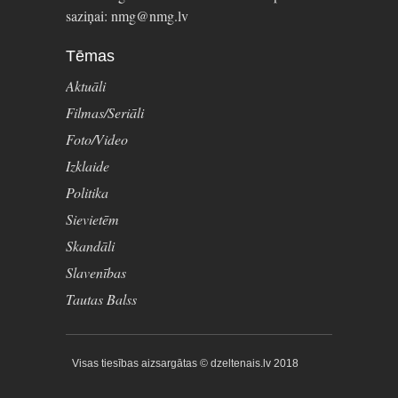
saziņai: nmg@nmg.lv
Tēmas
Aktuāli
Filmas/Seriāli
Foto/Video
Izklaide
Politika
Sievietēm
Skandāli
Slavenības
Tautas Balss
Visas tiesības aizsargātas © dzeltenais.lv 2018