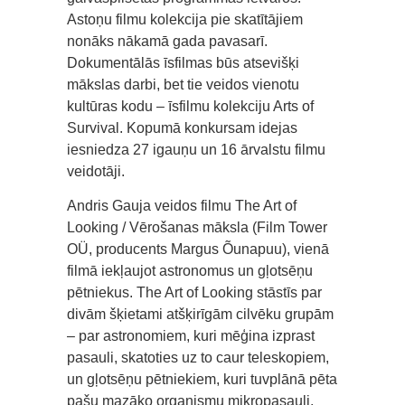
Astoņu filmu kolekcija pie skatītājiem
nonāks nākamā gada pavasarī.
Dokumentālās īsfilmas būs atsevišķi
mākslas darbi, bet tie veidos vienotu
kultūras kodu – īsfilmu kolekciju Arts of
Survival. Kopumā konkursam idejas
iesniedza 27 igauņu un 16 ārvalstu filmu
veidotāji.
Andris Gauja veidos filmu The Art of
Looking / Vērošanas māksla (Film Tower
OÜ, producents Margus Õunapuu), vienā
filmā iekļaujot astronomus un gļotsēņu
pētniekus. The Art of Looking stāstīs par
divām šķietami atšķirīgām cilvēku grupām
– par astronomiem, kuri mēģina izprast
pasauli, skatoties uz to caur teleskopiem,
un gļotsēņu pētniekiem, kuri tuvplānā pēta
pašu mazāko organismu mikropasauli.