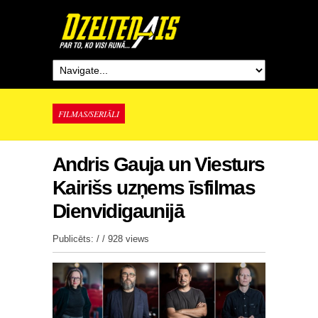
FILMAS/SERIĀLI
Andris Gauja un Viesturs
Kairišs uzņems īsfilmas
Dienvidigaunijā
Publicēts: / /
928 views