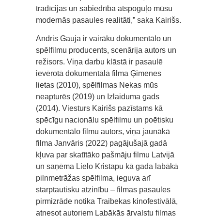
tradīcijas un sabiedrība atspoguļo mūsu
modernās pasaules realitāti,” saka Kairišs.
Andris Gauja ir vairāku dokumentālo un
spēlfilmu producents, scenārija autors un
režisors. Viņa darbu klāstā ir pasaulē
ievērotā dokumentālā filma Ģimenes
lietas (2010), spēlfilmas Nekas mūs
neapturēs (2019) un Izlaiduma gads
(2014). Viesturs Kairišs pazīstams kā
spēcīgu nacionālu spēlfilmu un poētisku
dokumentālo filmu autors, viņa jaunākā
filma Janvāris (2022) pagājušajā gadā
kļuva par skatītāko pašmāju filmu Latvijā
un saņēma Lielo Kristapu kā gada labākā
pilnmetrāžas spēlfilma, ieguva arī
starptautisku atzinību – filmas pasaules
pirmizrāde notika Traibekas kinofestivālā,
atnesot autoriem Labākās ārvalstu filmas