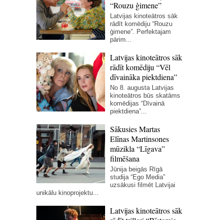
“Rouzu ģimene”
Latvijas kinoteātros sāk
rādīt komēdiju “Rouzu
ģimene”. Perfektajam
pārim...
Latvijas kinoteātros sāk
rādīt komēdiju “Vēl
dīvaināka piektdiena”
No 8. augusta Latvijas
kinoteātros būs skatāms
komēdijas “Dīvainā
piektdiena”...
Sākusies Martas
Elīnas Martinsones
mūzikla “Līgava”
filmēšana
Jūnija beigās Rīgā
studija “Ego Media”
uzsākusi filmēt Latvijai
unikālu kinoprojektu...
Latvijas kinoteātros sāk