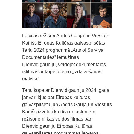
Latvijas režisori Andris Gauja un Viesturs
Kairišs Eiropas Kultūras galvaspilsētas
Tartu 2024 programmā „Arts of Survival
Documentaries” iemūžinās
Dienvidigauniju, veidojot dokumentālas
īsfilmas ar kopējo tēmu „Izdzīvošanas
māksla”.
Tartu kopā ar Dienvidigauniju 2024. gada
janvārī kļūs par Eiropas kultūras
galvaspilsētu, un Andris Gauja un Viesturs
Kairišs izvēlēti kā divi no astoņiem
režisoriem, kas veidos filmas par
Dienvidigauniju Eiropas Kultūras
galvaspilsētas programmas ietvaros.