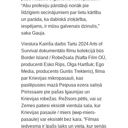
“Abu profesiju pārstāvji nonāk pie
līdzīgiem secinājumiem par lietu kārtību
un parāda, ka dabiskā ziņķārība,
iespējams, ir mūsu galvenais dzinulis,”
saka Gauja.
Viestura Kairiša darbs Tartu 2024 Arts of
Survival dokumentālo filmu kolekcijā būs
Border Island / Robežsala (Nafta Film OÜ,
producenti Esko Rips, Olga Hartšuk; Ego
Media, producents Guntis Trekteris), filma
par Krievijas mikropasauli, kas
paslēpusies mazā Peipusa ezera saliņā
Piirissaare pie pašas Igaunijas un
Krievijas robežas. Režisors pētīs, vai uz
Zemes patiesi eksistē vientuļa sala, kur
Krievijas pasaule / miers (мир-miers-
pasaule) var eksistēt bez kara. “Filmas
iedvesma ir īpašs laiks un vieta, kur senās