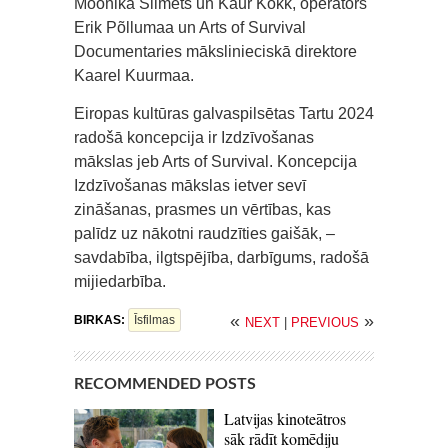
Moonika Siimets un Kaur Kokk, operators
Erik Põllumaa un Arts of Survival
Documentaries mākslinieciskā direktore
Kaarel Kuurmaa.
Eiropas kultūras galvaspilsētas Tartu 2024
radošā koncepcija ir Izdzīvošanas
mākslas jeb Arts of Survival. Koncepcija
Izdzīvošanas mākslas ietver sevī
zināšanas, prasmes un vērtības, kas
palīdz uz nākotni raudzīties gaišāk, –
savdabība, ilgtspējība, darbīgums, radošā
mijiedarbība.
«
»
BIRKAS:
Īsfilmas
NEXT
|
PREVIOUS
RECOMMENDED POSTS
Latvijas kinoteātros
sāk rādīt komēdiju