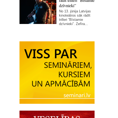
rādīt trilleri “Bīstamie
dzīvnieki”
No 13. jūnija Latvijas
kinoteātros sāk rādīt
trilleri “Bīstamie
dzīvnieki”. Zefīra...