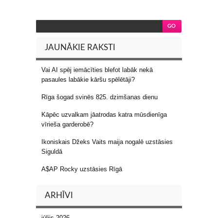
JAUNĀKIE RAKSTI
Vai AI spēj iemācīties blefot labāk nekā
pasaules labākie kāršu spēlētāji?
Rīga šogad svinēs 825. dzimšanas dienu
Kāpēc uzvalkam jāatrodas katra mūsdienīga
vīrieša garderobē?
Ikoniskais Džeks Vaits maija nogalē uzstāsies
Siguldā
A$AP Rocky uzstāsies Rīgā
ARHĪVI
jūlijs 2026