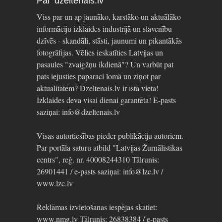
Par dzeltenais.lv
Viss par un ap jaunāko, karstāko un aktuālāko
informāciju izklaides industrijā un slavenību
dzīvēs - skandāli, stāsti, jaunumi un pikantākās
fotogrāfijas. Vēlies ieskatīties Latvijas un
pasaules "zvaigžņu ikdienā"? Un varbūt pat
pats iejusties paparaci lomā un ziņot par
aktualitātēm? Dzeltenais.lv ir īstā vieta!
Izklaides deva visai dienai garantēta! E-pasts
saziņai: info@dzeltenais.lv
Visas autortiesības pieder publikāciju autoriem.
Par portāla saturu atbild "Latvijas Žurnālistikas
centrs", reģ. nr. 40008244310 Tālrunis:
26901441 / e-pasts saziņai: info@lzc.lv /
www.lzc.lv
Reklāmas izvietošanas iespējas skatiet:
www.nmg.lv Tālrunis: 26838384 / e-pasts