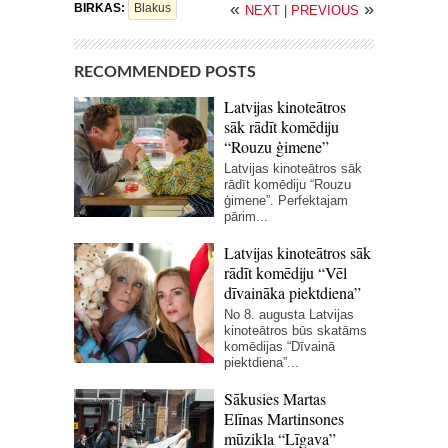
«
»
BIRKAS:
Blakus
NEXT
|
PREVIOUS
RECOMMENDED POSTS
Latvijas kinoteātros
sāk rādīt komēdiju
“Rouzu ģimene”
Latvijas kinoteātros sāk
rādīt komēdiju “Rouzu
ģimene”. Perfektajam
pārim...
Latvijas kinoteātros sāk
rādīt komēdiju “Vēl
dīvaināka piektdiena”
No 8. augusta Latvijas
kinoteātros būs skatāms
komēdijas “Dīvainā
piektdiena”...
Sākusies Martas
Elīnas Martinsones
mūzikla “Līgava”