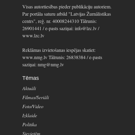
Visas autortiesības pieder publikāciju autoriem.
Par portāla saturu atbild "Latvijas Žurnālistikas
centrs", reģ. nr. 40008244310 Tālrunis:
26901441 / e-pasts saziņai: info@lzc.lv /
www.lzc.lv
Reklāmas izvietošanas iespējas skatiet:
www.nmg.lv Tālrunis: 26838384 / e-pasts
saziņai: nmg@nmg.lv
Tēmas
Aktuāli
Filmas/Seriāli
Foto/Video
Izklaide
Politika
Sievietēm