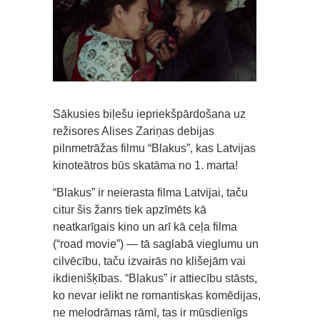
Sākusies biļešu iepriekšpārdošana uz
režisores Alises Zariņas debijas
pilnmetrāžas filmu “Blakus”, kas Latvijas
kinoteātros būs skatāma no 1. marta!
“Blakus” ir neierasta filma Latvijai, taču
citur šis žanrs tiek apzīmēts kā
neatkarīgais kino un arī kā ceļa filma
(“road movie”) — tā saglabā vieglumu un
cilvēcību, taču izvairās no klišejām vai
ikdienišķības. “Blakus” ir attiecību stāsts,
ko nevar ielikt ne romantiskas komēdijas,
ne melodrāmas rāmī, tas ir mūsdienīgs