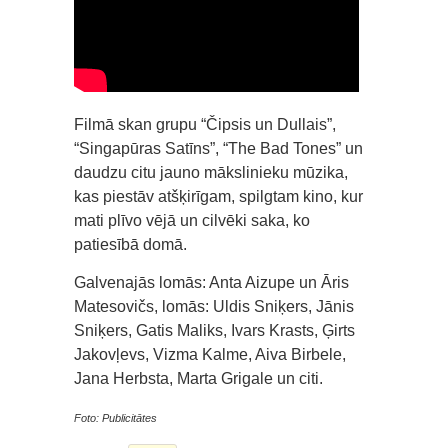
Filmā skan grupu “Čipsis un Dullais”,
“Singapūras Satīns”, “The Bad Tones” un
daudzu citu jauno mākslinieku mūzika,
kas piestāv atšķirīgam, spilgtam kino, kur
mati plīvo vējā un cilvēki saka, ko
patiesībā domā.
Galvenajās lomās: Anta Aizupe un Āris
Matesovičs, lomās: Uldis Sniķers, Jānis
Sniķers, Gatis Maliks, Ivars Krasts, Ģirts
Jakovļevs, Vizma Kalme, Aiva Birbele,
Jana Herbsta, Marta Grigale un citi.
Foto: Publicitātes