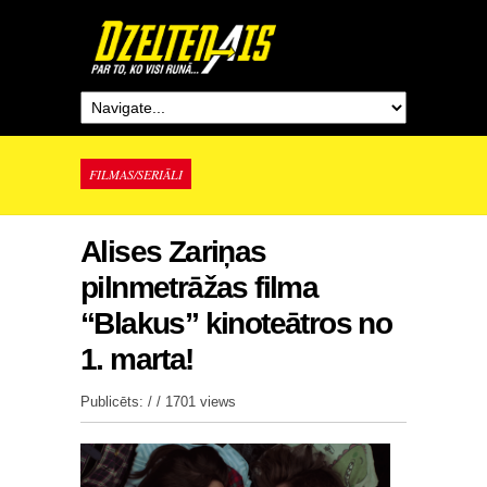
FILMAS/SERIĀLI
Alises Zariņas
pilnmetrāžas filma
“Blakus” kinoteātros no
1. marta!
Publicēts: / /
1701 views