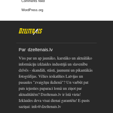
Comments feed
WordPress.org
Par dzeltenais.lv
Viss par un ap jaunāko, karstāko un aktuālāko
informāciju izklaides industrijā un slavenību
dzīvēs - skandāli, stāsti, jaunumi un pikantākās
fotogrāfijas. Vēlies ieskatīties Latvijas un
pasaules "zvaigžņu ikdienā"? Un varbūt pat
pats iejusties paparaci lomā un ziņot par
aktualitātēm? Dzeltenais.lv ir īstā vieta!
Izklaides deva visai dienai garantēta! E-pasts
saziņai: info@dzeltenais.lv