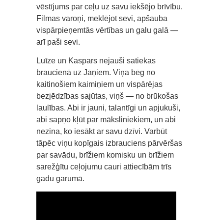
vēstījums par ceļu uz savu iekšējo brīvību.
Filmas varoņi, meklējot sevi, apšauba
vispārpieņemtās vērtības un galu galā —
arī paši sevi.
Luīze un Kaspars nejauši satiekas
braucienā uz Jāņiem. Viņa bēg no
kaitinošiem kaimiņiem un vispārējas
bezjēdzības sajūtas, viņš — no brūkošas
laulības. Abi ir jauni, talantīgi un apjukuši,
abi sapņo kļūt par māksliniekiem, un abi
nezina, ko iesākt ar savu dzīvi. Varbūt
tāpēc viņu kopīgais izbrauciens pārvēršas
par savādu, brīžiem komisku un brīžiem
sarežģītu ceļojumu cauri attiecībām trīs
gadu garumā.