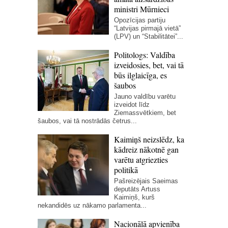
ministri Mūrnieci
Opozīcijas partiju
“Latvijas pirmajā vietā”
(LPV) un “Stabilitātei”...
Politologs: Valdība
izveidosies, bet, vai tā
būs ilglaicīga, es
šaubos
Jauno valdību varētu
izveidot līdz
Ziemassvētkiem, bet
šaubos, vai tā nostrādās četrus...
Kaimiņš neizslēdz, ka
kādreiz nākotnē gan
varētu atgriezties
politikā
Pašreizējais Saeimas
deputāts Artuss
Kaimiņš, kurš
nekandidēs uz nākamo parlamenta...
Nacionālā apvienība