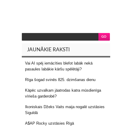
JAUNĀKIE RAKSTI
Vai AI spēj iemācīties blefot labāk nekā
pasaules labākie kāršu spēlētāji?
Rīga šogad svinēs 825. dzimšanas dienu
Kāpēc uzvalkam jāatrodas katra mūsdienīga
vīrieša garderobē?
Ikoniskais Džeks Vaits maija nogalē uzstāsies
Siguldā
A$AP Rocky uzstāsies Rīgā