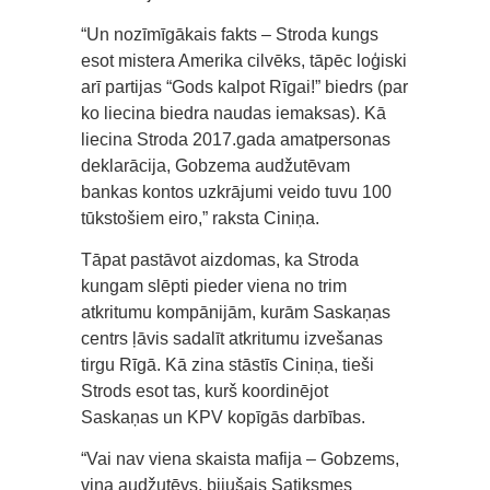
“Un nozīmīgākais fakts – Stroda kungs
esot mistera Amerika cilvēks, tāpēc loģiski
arī partijas “Gods kalpot Rīgai!” biedrs (par
ko liecina biedra naudas iemaksas). Kā
liecina Stroda 2017.gada amatpersonas
deklarācija, Gobzema audžutēvam
bankas kontos uzkrājumi veido tuvu 100
tūkstošiem eiro,” raksta Ciniņa.
Tāpat pastāvot aizdomas, ka Stroda
kungam slēpti pieder viena no trim
atkritumu kompānijām, kurām Saskaņas
centrs ļāvis sadalīt atkritumu izvešanas
tirgu Rīgā. Kā zina stāstīs Ciniņa, tieši
Strods esot tas, kurš koordinējot
Saskaņas un KPV kopīgās darbības.
“Vai nav viena skaista mafija – Gobzems,
viņa audžutēvs, bijušais Satiksmes