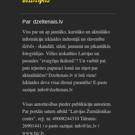
Par dzeltenais.lv
Viss par un ap jaunāko, karstāko un aktuālāko
informāciju izklaides industrijā un slavenību
dzīvēs - skandāli, stāsti, jaunumi un pikantākās
fotogrāfijas. Vēlies ieskatīties Latvijas un
pasaules "zvaigžņu ikdienā"? Un varbūt pat
pats iejusties paparaci lomā un ziņot par
aktualitātēm? Dzeltenais.lv ir īstā vieta!
Izklaides deva visai dienai garantēta! E-pasts
saziņai: info@dzeltenais.lv
Visas autortiesības pieder publikāciju autoriem.
Par portāla saturu atbild "Latvijas Žurnālistikas
centrs", reģ. nr. 40008244310 Tālrunis:
26901441 / e-pasts saziņai: info@lzc.lv /
www.lzc.lv