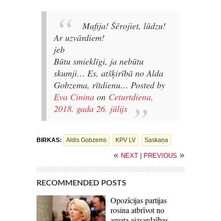
Mafija! Šērojiet, lūdzu!
Ar uzvārdiem!
jeb
Būtu smieklīgi, ja nebūtu
skumji…
Es, atšķirībā no Alda
Gobzema, rītdienu…
Posted by
Eva Cinina
on
Ceturtdiena,
2018. gada 26. jūlijs
BIRKAS:
Aldis Gobzems
KPV LV
Saskaņa
«
»
NEXT
|
PREVIOUS
RECOMMENDED POSTS
Opozīcijas partijas
rosina atbrīvot no
amata aizsardzības