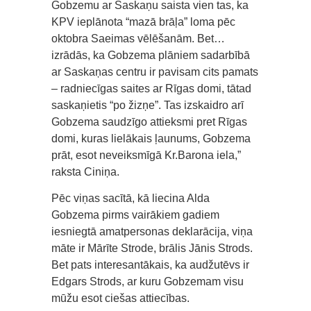
Gobzemu ar Saskaņu saista vien tas, ka
KPV ieplānota “mazā brāļa” loma pēc
oktobra Saeimas vēlēšanām. Bet…
izrādās, ka Gobzema plāniem sadarbībā
ar Saskaņas centru ir pavisam cits pamats
– radniecīgas saites ar Rīgas domi, tātad
saskaņietis “po žizņe”. Tas izskaidro arī
Gobzema saudzīgo attieksmi pret Rīgas
domi, kuras lielākais ļaunums, Gobzema
prāt, esot neveiksmīgā Kr.Barona iela,”
raksta Ciniņa.
Pēc viņas sacītā, kā liecina Alda
Gobzema pirms vairākiem gadiem
iesniegtā amatpersonas deklarācija, viņa
māte ir Mārīte Strode, brālis Jānis Strods.
Bet pats interesantākais, ka audžutēvs ir
Edgars Strods, ar kuru Gobzemam visu
mūžu esot ciešas attiecības.