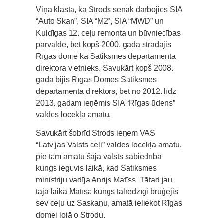
Viņa klāsta, ka Strods senāk darbojies SIA
“Auto Skan”, SIA “M2”, SIA “MWD” un
Kuldīgas 12. ceļu remonta un būvniecības
pārvaldē, bet kopš 2000. gada strādājis
Rīgas domē kā Satiksmes departamenta
direktora vietnieks. Savukārt kopš 2008.
gada bijis Rīgas Domes Satiksmes
departamenta direktors, bet no 2012. līdz
2013. gadam ieņēmis SIA “Rīgas ūdens”
valdes locekļa amatu.
Savukārt šobrīd Strods ieņem VAS
“Latvijas Valsts ceļi” valdes locekļa amatu,
pie tam amatu šajā valsts sabiedrībā
kungs ieguvis laikā, kad Satiksmes
ministriju vadīja Anrijs Matīss. Tātad jau
tajā laikā Matīsa kungs tālredzīgi bruģējis
sev ceļu uz Saskaņu, amatā ieliekot Rīgas
domei lojālo Strodu.