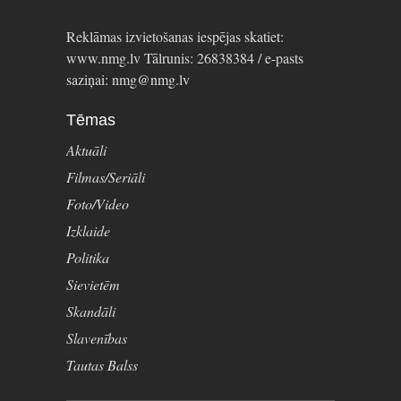
Reklāmas izvietošanas iespējas skatiet:
www.nmg.lv Tālrunis: 26838384 / e-pasts
saziņai: nmg@nmg.lv
Tēmas
Aktuāli
Filmas/Seriāli
Foto/Video
Izklaide
Politika
Sievietēm
Skandāli
Slavenības
Tautas Balss