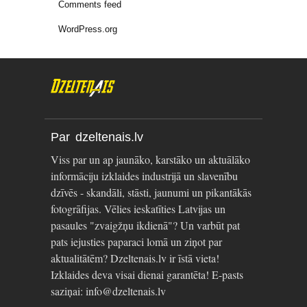
Comments feed
WordPress.org
Par dzeltenais.lv
Viss par un ap jaunāko, karstāko un aktuālāko
informāciju izklaides industrijā un slavenību
dzīvēs - skandāli, stāsti, jaunumi un pikantākās
fotogrāfijas. Vēlies ieskatīties Latvijas un
pasaules "zvaigžņu ikdienā"? Un varbūt pat
pats iejusties paparaci lomā un ziņot par
aktualitātēm? Dzeltenais.lv ir īstā vieta!
Izklaides deva visai dienai garantēta! E-pasts
saziņai: info@dzeltenais.lv