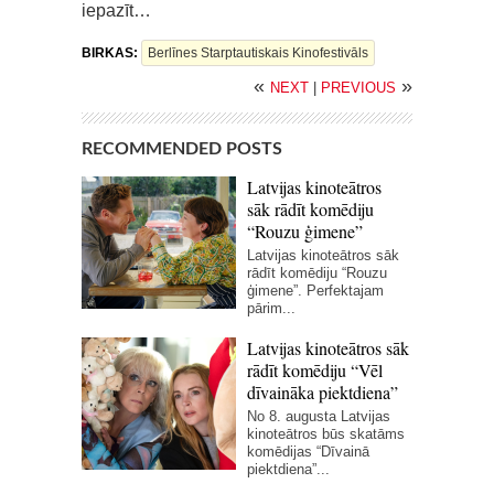
iepazīt…
BIRKAS:
Berlīnes Starptautiskais Kinofestivāls
«
»
NEXT
|
PREVIOUS
RECOMMENDED POSTS
Latvijas kinoteātros
sāk rādīt komēdiju
“Rouzu ģimene”
Latvijas kinoteātros sāk
rādīt komēdiju “Rouzu
ģimene”. Perfektajam
pārim...
Latvijas kinoteātros sāk
rādīt komēdiju “Vēl
dīvaināka piektdiena”
No 8. augusta Latvijas
kinoteātros būs skatāms
komēdijas “Dīvainā
piektdiena”...