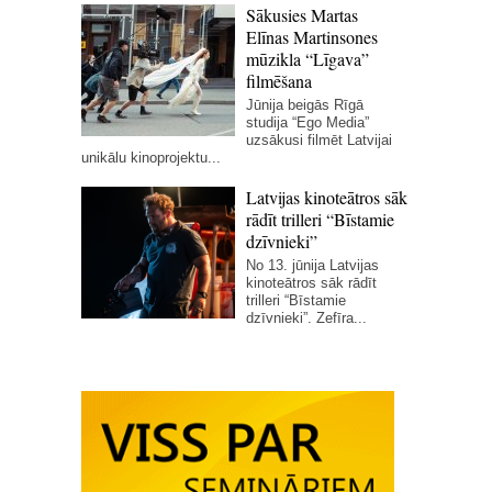
Sākusies Martas
Elīnas Martinsones
mūzikla “Līgava”
filmēšana
Jūnija beigās Rīgā
studija “Ego Media”
uzsākusi filmēt Latvijai
unikālu kinoprojektu...
Latvijas kinoteātros sāk
rādīt trilleri “Bīstamie
dzīvnieki”
No 13. jūnija Latvijas
kinoteātros sāk rādīt
trilleri “Bīstamie
dzīvnieki”. Zefīra...