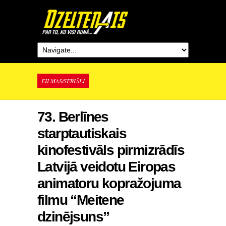
FILMAS/SERIĀLI
73. Berlīnes
starptautiskais
kinofestivāls pirmizrādīs
Latvijā veidotu Eiropas
animatoru kopražojuma
filmu “Meitene
dzinējsuns”