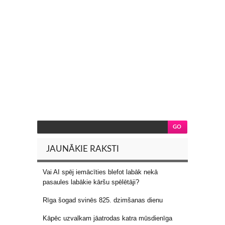
JAUNĀKIE RAKSTI
Vai AI spēj iemācīties blefot labāk nekā
pasaules labākie kāršu spēlētāji?
Rīga šogad svinēs 825. dzimšanas dienu
Kāpēc uzvalkam jāatrodas katra mūsdienīga