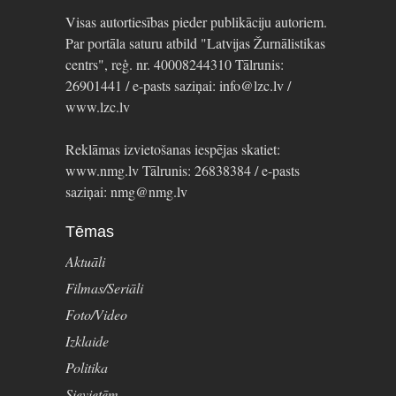
Visas autortiesības pieder publikāciju autoriem.
Par portāla saturu atbild "Latvijas Žurnālistikas
centrs", reģ. nr. 40008244310 Tālrunis:
26901441 / e-pasts saziņai: info@lzc.lv /
www.lzc.lv
Reklāmas izvietošanas iespējas skatiet:
www.nmg.lv Tālrunis: 26838384 / e-pasts
saziņai: nmg@nmg.lv
Tēmas
Aktuāli
Filmas/Seriāli
Foto/Video
Izklaide
Politika
Sievietēm