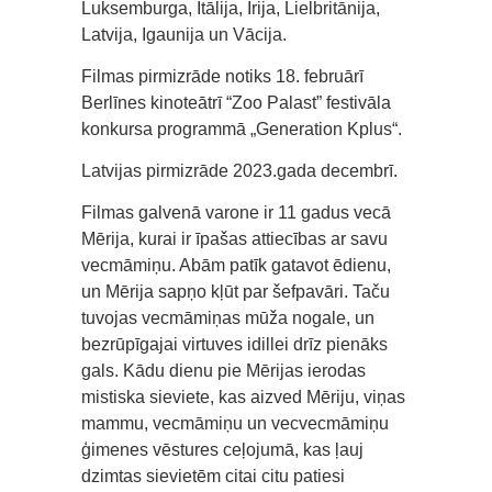
Luksemburga, Itālija, Īrija, Lielbritānija,
Latvija, Igaunija un Vācija.
Filmas pirmizrāde notiks 18. februārī
Berlīnes kinoteātrī “Zoo Palast” festivāla
konkursa programmā „Generation Kplus“.
Latvijas pirmizrāde 2023.gada decembrī.
Filmas galvenā varone ir 11 gadus vecā
Mērija, kurai ir īpašas attiecības ar savu
vecmāmiņu. Abām patīk gatavot ēdienu,
un Mērija sapņo kļūt par šefpavāri. Taču
tuvojas vecmāmiņas mūža nogale, un
bezrūpīgajai virtuves idillei drīz pienāks
gals. Kādu dienu pie Mērijas ierodas
mistiska sieviete, kas aizved Mēriju, viņas
mammu, vecmāmiņu un vecvecmāmiņu
ģimenes vēstures ceļojumā, kas ļauj
dzimtas sievietēm citai citu patiesi