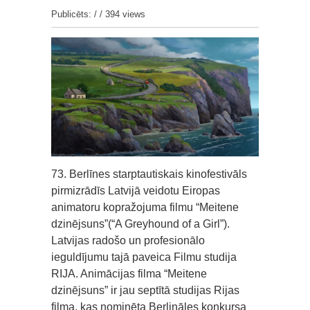
Publicēts: / /
394 views
73. Berlīnes starptautiskais kinofestivāls
pirmizrādīs Latvijā veidotu Eiropas
animatoru kopražojuma filmu “Meitene
dzinējsuns”(“A Greyhound of a Girl”).
Latvijas radošo un profesionālo
ieguldījumu tajā paveica Filmu studija
RIJA. Animācijas filma “Meitene
dzinējsuns” ir jau septītā studijas Rijas
filma, kas nominēta Berlināles konkursa