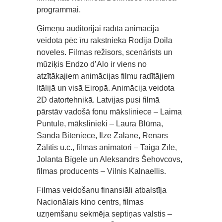
programmai.
Ģimeņu auditorijai radītā animācija
veidota pēc īru rakstnieka Rodija Doila
noveles. Filmas režisors, scenārists un
mūziķis Endzo d’Alo ir viens no
atzītākajiem animācijas filmu radītājiem
Itālijā un visā Eiropā. Animācija veidota
2D datortehnikā. Latvijas pusi filmā
pārstāv vadošā fonu māksliniece – Laima
Puntule, mākslinieki – Laura Blūma,
Sanda Biteniece, Ilze Zalāne, Renārs
Zālītis u.c., filmas animatori – Taiga Zīle,
Jolanta Bīgele un Aleksandrs Šehovcovs,
filmas producents – Vilnis Kalnaellis.
Filmas veidošanu finansiāli atbalstīja
Nacionālais kino centrs, filmas
uzņemšanu sekmēja septiņas valstis –