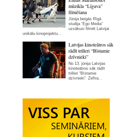
mūzikla “Līgava”
filmēšana
Jūnija beigās Rīgā
studija “Ego Media”
uzsākusi filmēt Latvijai
unikālu kinoprojektu...
Latvijas kinoteātros sāk
rādīt trilleri “Bīstamie
dzīvnieki”
No 13. jūnija Latvijas
kinoteātros sāk rādīt
trilleri “Bīstamie
dzīvnieki”. Zefīra...