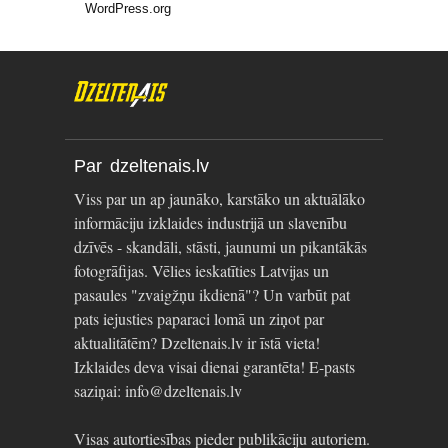
WordPress.org
Par dzeltenais.lv
Viss par un ap jaunāko, karstāko un aktuālāko
informāciju izklaides industrijā un slavenību
dzīvēs - skandāli, stāsti, jaunumi un pikantākās
fotogrāfijas. Vēlies ieskatīties Latvijas un
pasaules "zvaigžņu ikdienā"? Un varbūt pat
pats iejusties paparaci lomā un ziņot par
aktualitātēm? Dzeltenais.lv ir īstā vieta!
Izklaides deva visai dienai garantēta! E-pasts
saziņai: info@dzeltenais.lv
Visas autortiesības pieder publikāciju autoriem.