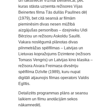
un rakstniecei Vizmai Belševicai, pēc
kuras stāsta uzņemta režisores Vijas
Beinertes filma Tās dullās Paulīnes dēļ
(1979), bet citā seansā ar filmām
pieminēsim divas nesen mūžībā
aizgājušas personības – dzejnieku Uldi
Bērziņu un režisoru Askoldu Saulīti.
Vakara noslēgumā plānotas divas
pilnmetrāžas spēlfilmas – Latvijas un
Lietuvas kopražojums Dzimtene (režisors
Tomass Vengris) un Latvijas kino klasika –
režisora Aivara Freimaņa divsēriju
spēlfilma Dzīvīte (1989), kuru nupat
digitāli atjaunojis filmas operators Valdis
Eglītis.
Detalizēts programmas plāns ar seansu
laikiem un filmu anotācijām sekos
nākamnedēļ.