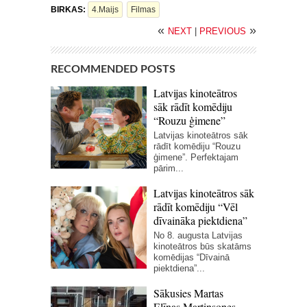
BIRKAS:
4.maijs
Filmas
«
»
NEXT
|
PREVIOUS
RECOMMENDED POSTS
Latvijas kinoteātros
sāk rādīt komēdiju
“Rouzu ģimene”
Latvijas kinoteātros sāk
rādīt komēdiju “Rouzu
ģimene”. Perfektajam
pārim...
Latvijas kinoteātros sāk
rādīt komēdiju “Vēl
dīvaināka piektdiena”
No 8. augusta Latvijas
kinoteātros būs skatāms
komēdijas “Dīvainā
piektdiena”...
Sākusies Martas
Elīnas Martinsones