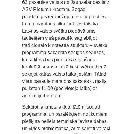
63 pasaules valstīs no Jaunzēlandes līdz
ASV Rietumu krastam. Šogad,
pandēmijas ierobežojumiem turpinoties,
Filmu maratons atkal tiek veidots kā
Latvijas valsts svētku piedāvājums
tautiešiem visā pasaulē, saglabājot
tradicionālo kinoteātra struktūru – svētku
programma sakārtota secīgos seansos,
katra filma būs pieejama skatīšanai
konkrētā seansa laikā tieši svētku dienā,
sekojot katras valsts laika joslām. Tātad
visur pasaulē maratons sāksies 4. maijā
pulksten 11:00 (pēc vietējā laika) ar
animāciju bērniem.
Sekojot laikmeta aktualitātēm, šogad
programmai un paralēlajiem notikumiem
piešķirta neliela tematiska ievirze dabas
un vides problemātikā, ar to saistīti vairāki