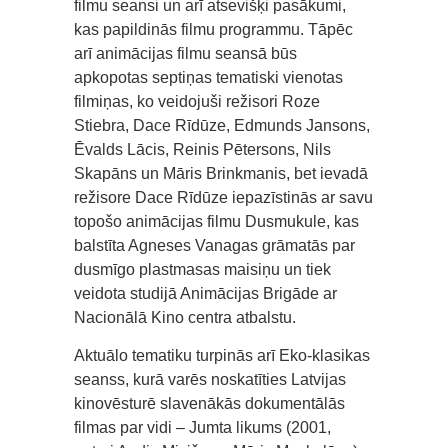
filmu seansi un arī atsevišķi pasākumi,
kas papildinās filmu programmu. Tāpēc
arī animācijas filmu seansā būs
apkopotas septiņas tematiski vienotas
filmiņas, ko veidojuši režisori Roze
Stiebra, Dace Rīdūze, Edmunds Jansons,
Ēvalds Lācis, Reinis Pētersons, Nils
Skapāns un Māris Brinkmanis, bet ievadā
režisore Dace Rīdūze iepazīstinās ar savu
topošo animācijas filmu Dusmukule, kas
balstīta Agneses Vanagas grāmatās par
dusmīgo plastmasas maisiņu un tiek
veidota studijā Animācijas Brigāde ar
Nacionālā Kino centra atbalstu.
Aktuālo tematiku turpinās arī Eko-klasikas
seanss, kurā varēs noskatīties Latvijas
kinovēsturē slavenākās dokumentālās
filmas par vidi – Jumta likums (2001,