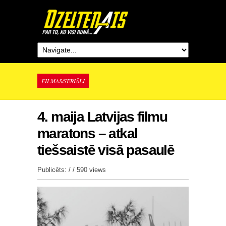
FILMAS/SERIĀLI
4. maija Latvijas filmu
maratons – atkal
tiešsaistē visā pasaulē
Publicēts: / /
590 views