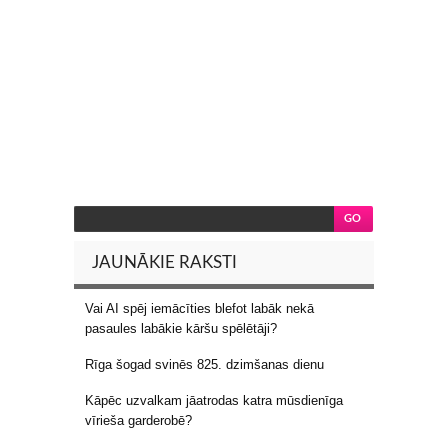
JAUNĀKIE RAKSTI
Vai AI spēj iemācīties blefot labāk nekā
pasaules labākie kāršu spēlētāji?
Rīga šogad svinēs 825. dzimšanas dienu
Kāpēc uzvalkam jāatrodas katra mūsdienīga
vīrieša garderobē?