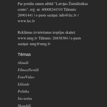
Par portāla saturu atbild "Latvijas Žurnālistikas
centrs", reģ. nr. 40008244310 Tālrunis:
26901441 / e-pasts saziņai: info@lzc.lv /
www.lzc.lv
Reklāmas izvietošanas iespējas skatiet:
www.nmg.lv Tālrunis: 26838384 / e-pasts
saziņai: nmg@nmg.lv
Tēmas
Aktuāli
Filmas/Seriāli
Foto/Video
Izklaide
Politika
Sievietēm
Skandāli