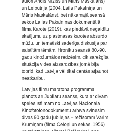
autori Andis Mizišs un Māris Maskalāns)
un Leiputrija (2004, Laila Pakalniņa un
Māris Maskalāns), bet nākamajā seansā
sekos Lailas Pakalniņas dokumentālā
filma Karote (2019), kas piedāvā negaidītu
skatījumu uz plastmasas karotes absurdo
mūžu, un tematiski saderīga diskusija par
saistītām tēmām. Hroniku seansā 80.-90.
gadu kinožurnālos redzēsim, cik sarežģīta
situācija vides aizsardzības jomā bija
tobrīd, kad Latvija vēl tikai centās atjaunot
neatkarību.
Latvijas filmu maratona programmā
plānots arī Jubilāru seanss, kurā ar divām
spēles īsfilmām no Latvijas Nacionālā
Kinofotofonodokumentu arhīva svinēsim
divas 90 gadu jubilejas – režisoram Varim
Krūmiņam (filma Cēloņi un sekas, 1956)