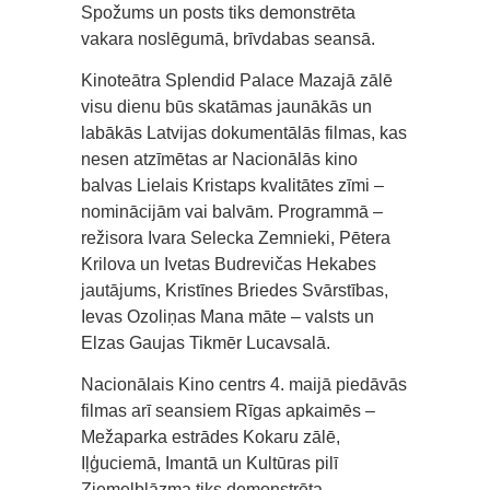
Spožums un posts tiks demonstrēta
vakara noslēgumā, brīvdabas seansā.
Kinoteātra Splendid Palace Mazajā zālē
visu dienu būs skatāmas jaunākās un
labākās Latvijas dokumentālās filmas, kas
nesen atzīmētas ar Nacionālās kino
balvas Lielais Kristaps kvalitātes zīmi –
nominācijām vai balvām. Programmā –
režisora Ivara Selecka Zemnieki, Pētera
Krilova un Ivetas Budrevičas Hekabes
jautājums, Kristīnes Briedes Svārstības,
Ievas Ozoliņas Mana māte – valsts un
Elzas Gaujas Tikmēr Lucavsalā.
Nacionālais Kino centrs 4. maijā piedāvās
filmas arī seansiem Rīgas apkaimēs –
Mežaparka estrādes Kokaru zālē,
Iļģuciemā, Imantā un Kultūras pilī
Ziemeļblāzma tiks demonstrēta