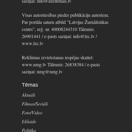
saziņai: info@dzeltenais.lv
Visas autortiesības pieder publikāciju autoriem.
Par portāla saturu atbild "Latvijas Žurnālistikas
centrs", reģ. nr. 40008244310 Tālrunis:
26901441 / e-pasts saziņai: info@lzc.lv /
www.lzc.lv
Reklāmas izvietošanas iespējas skatiet:
www.nmg.lv Tālrunis: 26838384 / e-pasts
saziņai: nmg@nmg.lv
Tēmas
Aktuāli
Filmas/Seriāli
Foto/Video
Izklaide
Politika