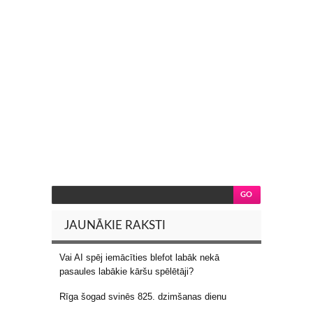
JAUNĀKIE RAKSTI
Vai AI spēj iemācīties blefot labāk nekā
pasaules labākie kāršu spēlētāji?
Rīga šogad svinēs 825. dzimšanas dienu