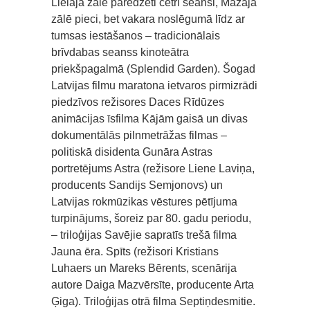
Lielajā zālē paredzēti četri seansi, Mazajā
zālē pieci, bet vakara noslēgumā līdz ar
tumsas iestāšanos – tradicionālais
brīvdabas seanss kinoteātra
priekšpagalmā (Splendid Garden). Šogad
Latvijas filmu maratona ietvaros pirmizrādi
piedzīvos režisores Daces Rīdūzes
animācijas īsfilma Kājām gaisā un divas
dokumentālās pilnmetrāžas filmas –
politiskā disidenta Gunāra Astras
portretējums Astra (režisore Liene Laviņa,
producents Sandijs Semjonovs) un
Latvijas rokmūzikas vēstures pētījuma
turpinājums, šoreiz par 80. gadu periodu,
– triloģijas Savējie sapratīs trešā filma
Jauna ēra. Spīts (režisori Kristians
Luhaers un Mareks Bērents, scenārija
autore Daiga Mazvērsīte, producente Arta
Ģiga). Triloģijas otrā filma Septiņdesmitie.