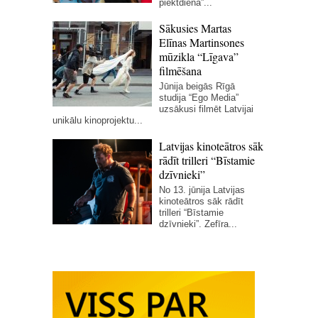
piektdiena”...
Sākusies Martas
Elīnas Martinsones
mūzikla “Līgava”
filmēšana
Jūnija beigās Rīgā
studija “Ego Media”
uzsākusi filmēt Latvijai
unikālu kinoprojektu...
Latvijas kinoteātros sāk
rādīt trilleri “Bīstamie
dzīvnieki”
No 13. jūnija Latvijas
kinoteātros sāk rādīt
trilleri “Bīstamie
dzīvnieki”. Zefīra...