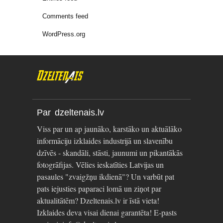
Comments feed
WordPress.org
Par dzeltenais.lv
Viss par un ap jaunāko, karstāko un aktuālāko
informāciju izklaides industrijā un slavenību
dzīvēs - skandāli, stāsti, jaunumi un pikantākās
fotogrāfijas. Vēlies ieskatīties Latvijas un
pasaules "zvaigžņu ikdienā"? Un varbūt pat
pats iejusties paparaci lomā un ziņot par
aktualitātēm? Dzeltenais.lv ir īstā vieta!
Izklaides deva visai dienai garantēta! E-pasts