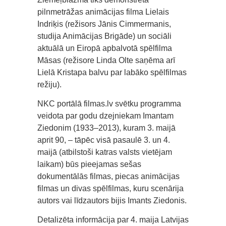
pilnmetrāžas animācijas filma Lielais
Indriķis (režisors Jānis Cimmermanis,
studija Animācijas Brigāde) un sociāli
aktuālā un Eiropā apbalvotā spēlfilma
Māsas (režisore Linda Olte saņēma arī
Lielā Kristapa balvu par labāko spēlfilmas
režiju).
NKC portālā filmas.lv svētku programma
veidota par godu dzejniekam Imantam
Ziedonim (1933–2013), kuram 3. maijā
aprit 90, – tāpēc visā pasaulē 3. un 4.
maijā (atbilstoši katras valsts vietējam
laikam) būs pieejamas sešas
dokumentālās filmas, piecas animācijas
filmas un divas spēlfilmas, kuru scenārija
autors vai līdzautors bijis Imants Ziedonis.
Detalizēta informācija par 4. maija Latvijas