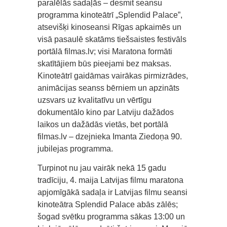
paralēlās sadaļās – desmit seansu
programma kinoteātrī „Splendid Palace”,
atsevišķi kinoseansi Rīgas apkaimēs un
visā pasaulē skatāms tiešsaistes festivāls
portālā filmas.lv; visi Maratona formāti
skatītājiem būs pieejami bez maksas.
Kinoteātrī gaidāmas vairākas pirmizrādes,
animācijas seanss bērniem un apzināts
uzsvars uz kvalitatīvu un vērtīgu
dokumentālo kino par Latviju dažādos
laikos un dažādās vietās, bet portālā
filmas.lv – dzejnieka Imanta Ziedoņa 90.
jubilejas programma.
Turpinot nu jau vairāk nekā 15 gadu
tradīciju, 4. maija Latvijas filmu maratona
apjomīgākā sadaļa ir Latvijas filmu seansi
kinoteātra Splendid Palace abās zālēs;
šogad svētku programma sākas 13:00 un