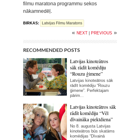
filmu maratona programmu sekos
nākamnedēļ.
BIRKAS:
Latvijas Filmu Maratons
«
»
NEXT
|
PREVIOUS
RECOMMENDED POSTS
Latvijas kinoteātros
sāk rādīt komēdiju
“Rouzu ģimene”
Latvijas kinoteātros sāk
rādīt komēdiju “Rouzu
ģimene”. Perfektajam
pārim...
Latvijas kinoteātros sāk
rādīt komēdiju “Vēl
dīvaināka piektdiena”
No 8. augusta Latvijas
kinoteātros būs skatāms
komēdijas “Dīvainā