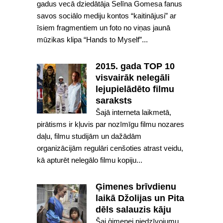
gadus vecā dziedātāja Selīna Gomesa fanus
savos sociālo mediju kontos “kaitinājusi” ar
īsiem fragmentiem un foto no viņas jaunā
mūzikas klipa “Hands to Myself”...
2015. gada TOP 10
visvairāk nelegāli
lejupielādēto filmu
saraksts
Šajā interneta laikmetā,
pirātisms ir kļuvis par nozīmīgu filmu nozares
daļu, filmu studijām un dažādām
organizācijām regulāri cenšoties atrast veidu,
kā apturēt nelegālo filmu kopiju...
Ģimenes brīvdienu
laikā Džolijas un Pita
dēls salauzis kāju
Šai ģimenei piedzīvojumu