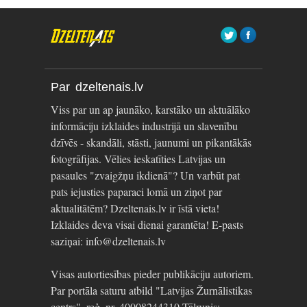
Par dzeltenais.lv
Viss par un ap jaunāko, karstāko un aktuālāko
informāciju izklaides industrijā un slavenību
dzīvēs - skandāli, stāsti, jaunumi un pikantākās
fotogrāfijas. Vēlies ieskatīties Latvijas un
pasaules "zvaigžņu ikdienā"? Un varbūt pat
pats iejusties paparaci lomā un ziņot par
aktualitātēm? Dzeltenais.lv ir īstā vieta!
Izklaides deva visai dienai garantēta! E-pasts
saziņai: info@dzeltenais.lv
Visas autortiesības pieder publikāciju autoriem.
Par portāla saturu atbild "Latvijas Žurnālistikas
centrs", reģ. nr. 40008244310 Tālrunis: