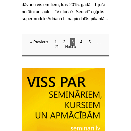
dāvanu visiem tiem, kas 2015. gadā ir bijuši
nerātni un jauki – “Victoria`s Secret” eņģelis,
supermodele Adriana Lima piedalās pikantā...
« Previous
1
2
3
4
5
…
21
Next »