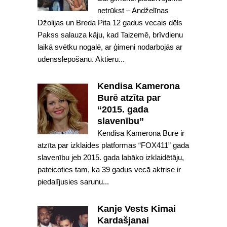
netrūkst – Andželīnas
Džolijas un Breda Pita 12 gadus vecais dēls
Pakss salauza kāju, kad Taizemē, brīvdienu
laikā svētku nogalē, ar ģimeni nodarbojās ar
ūdensslēpošanu. Aktieru...
Kendisa Kamerona
Burē atzīta par
“2015. gada
slavenību”
Kendisa Kamerona Burē ir
atzīta par izklaides platformas “FOX411” gada
slavenību jeb 2015. gada labāko izklaidētāju,
pateicoties tam, ka 39 gadus vecā aktrise ir
piedalījusies sarunu...
Kanje Vests Kimai
Kardašjanai