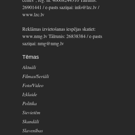
26901441 / e-pasts saziņai: info@lzc.lv /
www.lzc.lv
Reklāmas izvietošanas iespējas skatiet:
www.nmg.lv Tālrunis: 26838384 / e-pasts
saziņai: nmg@nmg.lv
Tēmas
Aktuāli
Filmas/Seriāli
Foto/Video
Izklaide
Politika
Sievietēm
Skandāli
Slavenības