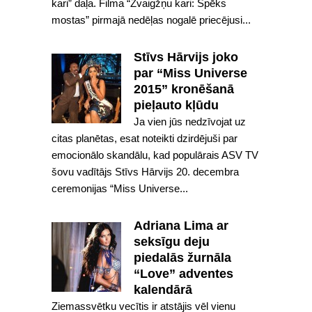
kari” daļa. Filma “Zvaigžņu kari: Spēks
mostas” pirmajā nedēļas nogalē priecējusi...
Stīvs Hārvijs joko
par “Miss Universe
2015” kronēšanā
pieļauto kļūdu
Ja vien jūs nedzīvojat uz
citas planētas, esat noteikti dzirdējuši par
emocionālo skandālu, kad populārais ASV TV
šovu vadītājs Stīvs Hārvijs 20. decembra
ceremonijas “Miss Universe...
Adriana Lima ar
seksīgu deju
piedalās žurnāla
“Love” adventes
kalendārā
Ziemassvētku vecītis ir atstājis vēl vienu