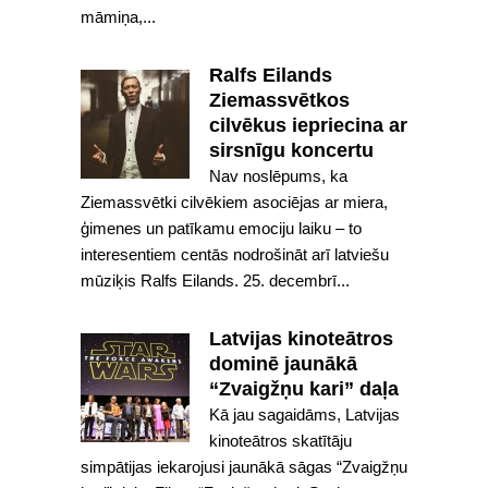
māmiņa,...
Ralfs Eilands
Ziemassvētkos
cilvēkus iepriecina ar
sirsnīgu koncertu
Nav noslēpums, ka
Ziemassvētki cilvēkiem asociējas ar miera,
ģimenes un patīkamu emociju laiku – to
interesentiem centās nodrošināt arī latviešu
mūziķis Ralfs Eilands. 25. decembrī...
Latvijas kinoteātros
dominē jaunākā
“Zvaigžņu kari” daļa
Kā jau sagaidāms, Latvijas
kinoteātros skatītāju
simpātijas iekarojusi jaunākā sāgas “Zvaigžņu