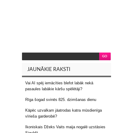
JAUNĀKIE RAKSTI
Vai AI spēj iemācīties blefot labāk nekā
pasaules labākie kāršu spēlētāji?
Rīga šogad svinēs 825. dzimšanas dienu
Kāpēc uzvalkam jāatrodas katra mūsdienīga
vīrieša garderobē?
Ikoniskais Džeks Vaits maija nogalē uzstāsies
Siguldā