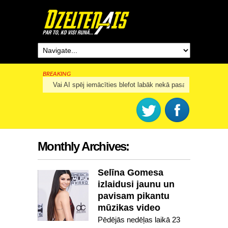
BREAKING
Rīga šogad svinēs 825. dzimšanas dienu
Monthly Archives:
Selīna Gomesa
izlaidusi jaunu un
pavisam pikantu
mūzikas video
Pēdējās nedēļas laikā 23