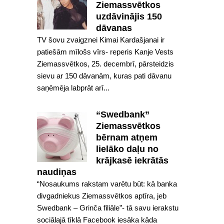
Ziemassvētkos
uzdāvinājis 150
dāvanas
TV šovu zvaigznei Kimai Kardašjanai ir
patiešām mīlošs vīrs- reperis Kanje Vests
Ziemassvētkos, 25. decembrī, pārsteidzis
sievu ar 150 dāvanām, kuras pati dāvanu
saņēmēja labprāt arī...
“Swedbank”
Ziemassvētkos
bērnam atņem
lielāko daļu no
krājkasē iekrātās
naudiņas
“Nosaukums rakstam varētu būt: kā banka
divgadniekus Ziemassvētkos aptīra, jeb
Swedbank – Grinča filiāle”- tā savu ierakstu
sociālajā tīklā Facebook iesāka kāda