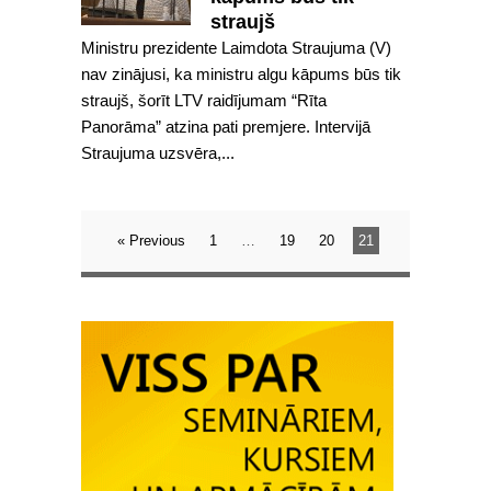
straujš
Ministru prezidente Laimdota Straujuma (V)
nav zinājusi, ka ministru algu kāpums būs tik
straujš, šorīt LTV raidījumam “Rīta
Panorāma” atzina pati premjere. Intervijā
Straujuma uzsvēra,...
« Previous
1
…
19
20
21