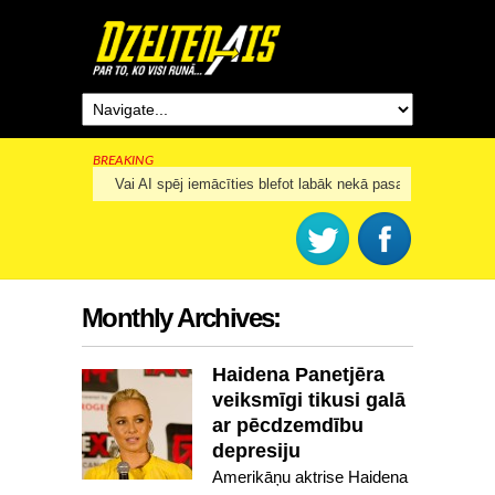
BREAKING
Vai AI spēj iemācīties blefot labāk nekā pasaules labākie k
Monthly Archives:
Haidena Panetjēra
veiksmīgi tikusi galā
ar pēcdzemdību
depresiju
Amerikāņu aktrise Haidena