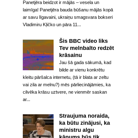
Panetjēra beidzot ir mājās – vesela un
laimīga! Panetjēra bauda būšanu mājās kopā
ar savu līgavaini, ukraiņu smagsvara bokseri
Vladimiru Kļičko un pāra 11...
Šis BBC video liks
Tev melnbalto redzēt
krāsainu
Jau šā gada sākumā, kad
bilde ar vienu konkrētu
kleitu pāršalca internetu, (tā ir blata ar zeltu
vai zila ar melnu?) mēs pārliecinājāmies, ka
cilvēka krāsu uztvere, ne vienmēr saskan
ar...
Straujuma noraida,
ka būtu zinājusi, ka
ministru algu
kāpums būs tik