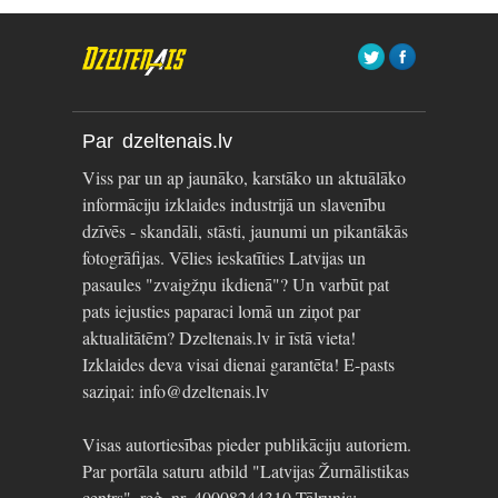
Par dzeltenais.lv
Viss par un ap jaunāko, karstāko un aktuālāko
informāciju izklaides industrijā un slavenību
dzīvēs - skandāli, stāsti, jaunumi un pikantākās
fotogrāfijas. Vēlies ieskatīties Latvijas un
pasaules "zvaigžņu ikdienā"? Un varbūt pat
pats iejusties paparaci lomā un ziņot par
aktualitātēm? Dzeltenais.lv ir īstā vieta!
Izklaides deva visai dienai garantēta! E-pasts
saziņai: info@dzeltenais.lv
Visas autortiesības pieder publikāciju autoriem.
Par portāla saturu atbild "Latvijas Žurnālistikas
centrs", reģ. nr. 40008244310 Tālrunis: