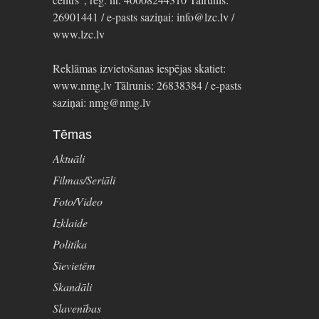
26901441 / e-pasts saziņai: info@lzc.lv /
www.lzc.lv
Reklāmas izvietošanas iespējas skatiet:
www.nmg.lv Tālrunis: 26838384 / e-pasts
saziņai: nmg@nmg.lv
Tēmas
Aktuāli
Filmas/Seriāli
Foto/Video
Izklaide
Politika
Sievietēm
Skandāli
Slavenības