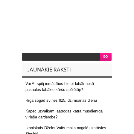
JAUNĀKIE RAKSTI
Vai AI spēj iemācīties blefot labāk nekā
pasaules labākie kāršu spēlētāji?
Rīga šogad svinēs 825. dzimšanas dienu
Kāpēc uzvalkam jāatrodas katra mūsdienīga
vīrieša garderobē?
Ikoniskais Džeks Vaits maija nogalē uzstāsies
Siguldā