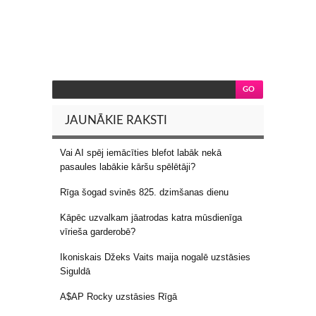
JAUNĀKIE RAKSTI
Vai AI spēj iemācīties blefot labāk nekā
pasaules labākie kāršu spēlētāji?
Rīga šogad svinēs 825. dzimšanas dienu
Kāpēc uzvalkam jāatrodas katra mūsdienīga
vīrieša garderobē?
Ikoniskais Džeks Vaits maija nogalē uzstāsies
Siguldā
A$AP Rocky uzstāsies Rīgā