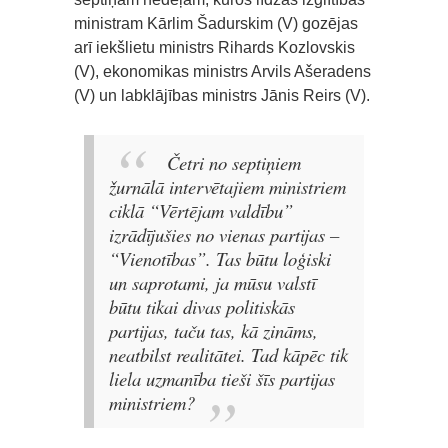
ministram Kārlim Šadurskim (V) gozējas
arī iekšlietu ministrs Rihards Kozlovskis
(V), ekonomikas ministrs Arvils Ašeradens
(V) un labklājības ministrs Jānis Reirs (V).
Četri no septiņiem
žurnālā intervētajiem ministriem
ciklā “Vērtējam valdību”
izrādījušies no vienas partijas –
“Vienotības”. Tas būtu loģiski
un saprotami, ja mūsu valstī
būtu tikai divas politiskās
partijas, taču tas, kā zināms,
neatbilst realitātei. Tad kāpēc tik
liela uzmanība tieši šīs partijas
ministriem?