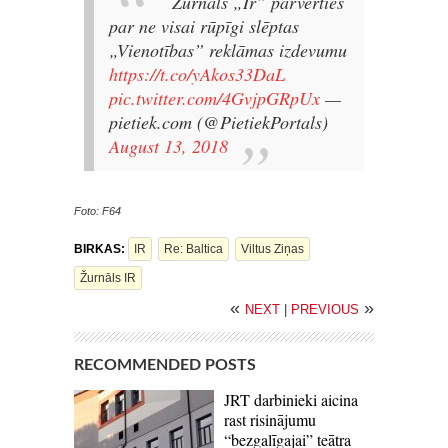
Žurnāls „Ir” pārvērties
par ne visai rūpīgi slēptas
„Vienotības” reklāmas izdevumu
https://t.co/yAkos33DaL
pic.twitter.com/4GvjpGRpUx
—
pietiek.com (@PietiekPortals)
August 13, 2018
Foto: F64
BIRKAS:
IR
Re: Baltica
Viltus Ziņas
Žurnāls IR
«
»
NEXT
|
PREVIOUS
RECOMMENDED POSTS
JRT darbinieki aicina
rast risinājumu
“bezgalīgajai” teātra