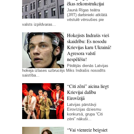
ēkas rekonstrukcijai
Jaunā Rīgas teātra
(JRT) darbinieki atklātā
vēstulē vērsušies pie
valsts izpildvaras...
Hokejists Indrašis vieš
skaidrību: Es nosodu
Krievijas karu Ukrainā!
Agresora valstī
nespēlēšu!
Pēdējās dienās Latvijas
hokeja izlases uzbrucējs Miks Indrašis nosodīts
saistība...
“Citi zēni” aicina liegt
Krievijai dalību
Eirovīzijā
Latvijas pārstāvji
Eirovīzijas dziesmu
konkursā, grupa “Citi
zēni” nākuši...
“Vai vienreiz beigsiet