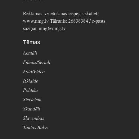
Reklāmas izvietošanas iespējas skatiet:
www.nmg.lv Tālrunis: 26838384 / e-pasts
saziņai: nmg@nmg.lv
Tēmas
Aktuāli
Filmas/Seriāli
Foto/Video
Izklaide
Politika
Sievietēm
Skandāli
Slavenības
Tautas Balss