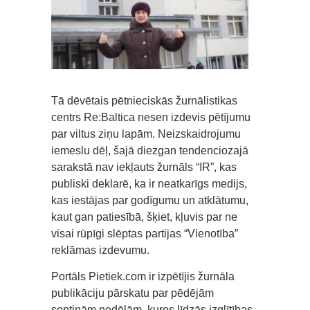
Tā dēvētais pētnieciskās žurnālistikas
centrs Re:Baltica nesen izdevis pētījumu
par viltus ziņu lapām. Neizskaidrojumu
iemeslu dēļ, šajā diezgan tendenciozajā
sarakstā nav iekļauts žurnāls “IR”, kas
publiski deklarē, ka ir neatkarīgs medijs,
kas iestājas par godīgumu un atklātumu,
kaut gan patiesībā, šķiet, kļuvis par ne
visai rūpīgi slēptas partijas “Vienotība”
reklāmas izdevumu.
Portāls Pietiek.com ir izpētījis žurnāla
publikāciju pārskatu par pēdējām
septiņām nedēļām, kuros līdzās izglītības