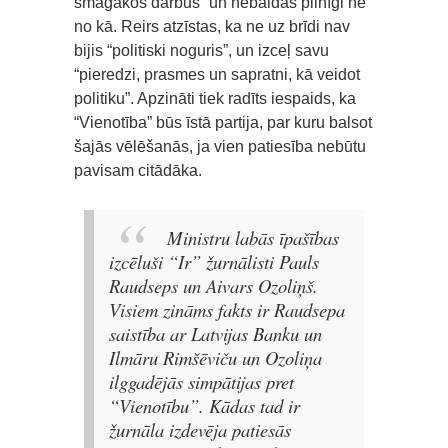
smagākos darbus” un nebaidās pilnīgi ne
no kā. Reirs atzīstas, ka ne uz brīdi nav
bijis “politiski noguris”, un izceļ savu
“pieredzi, prasmes un sapratni, kā veidot
politiku”. Apzināti tiek radīts iespaids, ka
“Vienotība” būs īstā partija, par kuru balsot
šajās vēlēšanās, ja vien patiesība nebūtu
pavisam citādāka.
Ministru labās īpašības
izcēluši “Ir” žurnālisti Pauls
Raudseps un Aivars Ozoliņš.
Visiem zināms fakts ir Raudsepa
saistība ar Latvijas Banku un
Ilmāru Rimšēviču un Ozoliņa
ilggadējās simpātijas pret
“Vienotību”. Kādas tad ir
žurnāla izdevēja patiesās