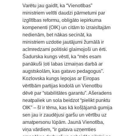
Varētu jau gaidīt, ka “Vienotības”
ministriem veltīti daudzi pārmetumi par
izglītības reformu, obligāto iepirkuma
kompenenti (OIK) un citām to izraisītajām
nedienām, bet nākas secināt, ka
ministriem uzdotie jautājumi žurnālā ir
acīmredzami politiski glaimojoši un ērti.
Šadurska kungs vēstī, ka “mēs esam
panākuši ļoti labas izmaiņas darbā ar
augstskolām, kas gatavo pedagogus”.
Kozlovska kungs lepojas ar Eiropas
vērtībām partijas kodolā un Vienotību
dēvē par “stabilitātes garantu”. Ašeradens
neatpaliek un sola beidzot “pielikt punktu
OIK” – šī ir tēma, kas kā košļājamā gumija
sen jau ir zaudējusi garšu un vērtību uz
amatpersonu lūpām. Jaunā Vienotība,
viņa vārdiem, “ir gatava uzņemties