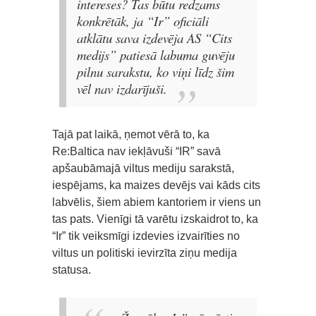
intereses? Tas būtu redzams
konkrētāk, ja “Ir” oficiāli
atklātu sava izdevēja AS “Cits
medijs” patiesā labuma guvēju
pilnu sarakstu, ko viņi līdz šim
vēl nav izdarījuši.
Tajā pat laikā, ņemot vērā to, ka
Re:Baltica nav iekļāvuši “IR” savā
apšaubāmajā viltus mediju sarakstā,
iespējams, ka maizes devējs vai kāds cits
labvēlis, šiem abiem kantoriem ir viens un
tas pats. Vienīgi tā varētu izskaidrot to, ka
“Ir” tik veiksmīgi izdevies izvairīties no
viltus un politiski ievirzīta ziņu medija
statusa.