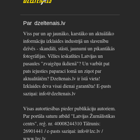
Par dzeltenais.lv
Viss par un ap jaunāko, karstāko un aktuālāko
informāciju izklaides industrijā un slavenību
dzīvēs - skandāli, stāsti, jaunumi un pikantākās
fotogrāfijas. Vēlies ieskatīties Latvijas un
pasaules "zvaigžņu ikdienā"? Un varbūt pat
pats iejusties paparaci lomā un ziņot par
aktualitātēm? Dzeltenais.lv ir īstā vieta!
Izklaides deva visai dienai garantēta! E-pasts
saziņai: info@dzeltenais.lv
Visas autortiesības pieder publikāciju autoriem.
Par portāla saturu atbild "Latvijas Žurnālistikas
centrs", reģ. nr. 40008244310 Tālrunis:
26901441 / e-pasts saziņai: info@lzc.lv /
www.lzc.lv