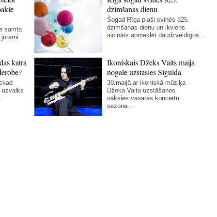
bākie
dzimšanas dienu
Šogad Rīga plaši svinēs 825.
dzimšanas dienu un ikviens
ie samta
aicināts apmeklēt daudzveidīgos...
 jūtami
das katra
Ikoniskais Džeks Vaits maija
derobē?
nogalē uzstāsies Siguldā
nekad
30.maijā ar ikoniskā mūziķa
 uzvalks
Džeka Vaita uzstāšanos
..
sāksies vasaras koncertu
sezona...