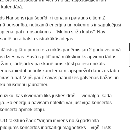
 kalendārā.
 Harisons) jau šobrīd ir ikona un paraugs citiem Z
ā personība, neticamā enerģija un rokenrols ir sapulcējuši
pienai pat ir nosaukums – “Melno siržu klubs”. Nav
asaulē un atbalsta vistrakākās idejas.
entālists ģitāru pirmo reizi rokās paņēmis jau 2 gadu vecumā
as dziesmas. Savā izpildījumā mākslinieks apvieno tādus
 žanri, tādējādi viņa skanējums kļūst patiesi unikāls.
u sabiedrībai būtiskām tēmām, apspriežot daudzus tabu
zvairās runāt. Viņš pauž savas paaudzes galvenās bažas un
ēku mūsdienu jaunatnei.
ziku, kas ikvienam liks justies droši – vienalga, kāda
ija. Šo enerģiju pavisam noteikti var just viņa koncertos –
 koncerta apmeklētāju.
D raksturo šādi: “Viņam ir viens no šī gadsimta
ildījums koncertos ir ārkārtīgi magnētisks – viņš ir īsts