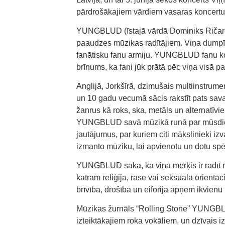
pārdrošākajiem vārdiem vasaras koncertu
YUNGBLUD (īstajā vārdā Dominiks Ričards
paaudzes mūzikas radītājiem. Viņa dumpīg
fanātisku fanu armiju. YUNGBLUD fanu ko
brīnums, ka fani jūk prātā pēc viņa visā p
Anglijā, Jorkšīrā, dzimušais multiinstrum
un 10 gadu vecumā sācis rakstīt pats sav
žanrus kā roks, ska, metāls un alternatīvie
YUNGBLUD savā mūzikā runā par mūsdien
jautājumus, par kuriem citi mākslinieki i
izmanto mūziku, lai apvienotu un dotu sp
YUNGBLUD saka, ka viņa mērķis ir radīt mū
katram reliģija, rase vai seksuālā orientāc
brīvība, drošība un eiforija apņem ikvienu
Mūzikas žurnāls “Rolling Stone” YUNGBLU
izteiktākajiem roka vokāliem, un dzīvais izp