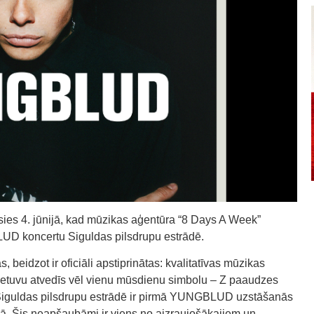
ies 4. jūnijā, kad mūzikas aģentūra “8 Days A Week”
UD koncertu Siguldas pilsdrupu estrādē.
beidzot ir oficiāli apstiprinātas: kvalitatīvas mūzikas
ietuvu atvedīs vēl vienu mūsdienu simbolu – Z paaudzes
guldas pilsdrupu estrādē ir pirmā YUNGBLUD uzstāšanās
iļņā. Šis neapšaubāmi ir viens no aizraujošākajiem un