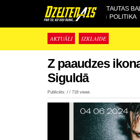
TAUTAS BA
POLITIKA
AKTUĀLI
IZKLAIDE
Z paaudzes iko
Siguldā
Publicēts: / /
718 views