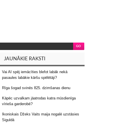
JAUNĀKIE RAKSTI
Vai AI spēj iemācīties blefot labāk nekā
pasaules labākie kāršu spēlētāji?
Rīga šogad svinēs 825. dzimšanas dienu
Kāpēc uzvalkam jāatrodas katra mūsdienīga
vīrieša garderobē?
Ikoniskais Džeks Vaits maija nogalē uzstāsies
Siguldā