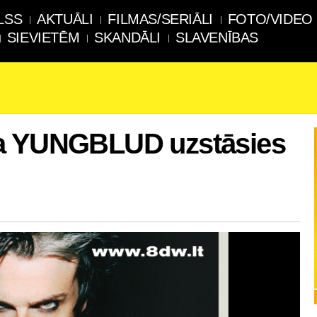
LSS
AKTUĀLI
FILMAS/SERIĀLI
FOTO/VIDEO
SIEVIETĒM
SKANDĀLI
SLAVENĪBAS
na YUNGBLUD uzstāsies