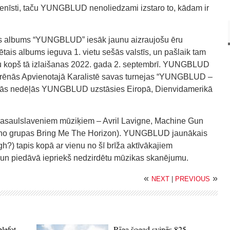
 ienīsti, taču YUNGBLUD nenoliedzami izstaro to, kādam ir
s albums “YUNGBLUD” iesāk jaunu aizraujošu ēru
tētais albums ieguva 1. vietu sešās valstīs, un pašlaik tam
umu kopš tā izlaišanas 2022. gada 2. septembrī. YUNGBLUD
 arēnās Apvienotajā Karalistē savas turnejas “YUNGBLUD –
jās nedēļās YUNGBLUD uzstāsies Eiropā, Dienvidamerikā
saulslaveniem mūziķiem – Avril Lavigne, Machine Gun
s (no grupas Bring Me The Horizon). YUNGBLUD jaunākais
?) tapis kopā ar vienu no šī brīža aktīvākajiem
 un piedāvā iepriekš nedzirdētu mūzikas skanējumu.
«
»
NEXT
|
PREVIOUS
blefot
Rīga šogad svinēs 825.