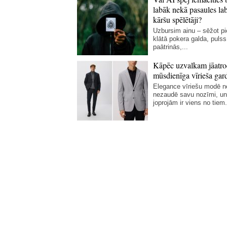
labāk nekā pasaules la
kāršu spēlētāji?
Uzbursim ainu – sēžot p
klātā pokera galda, pulss
paātrinās,...
Kāpēc uzvalkam jāatro
mūsdienīga vīrieša gar
Elegance vīriešu modē 
nezaudē savu nozīmi, un
joprojām ir viens no tiem.