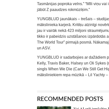
Tasmānijas poproka velns.” “Mīli viņu vai
jābūt Z paaudzes rokmūziķim.”
YUNGBLUD jaunākais – trešais – studija
mākslinieka karjerā. Kritiķu atzinīgi novēr
jau ir vairāk nekā 423 miljoni straumēj
tikko ir pabeidzis uzstāšanos izpārdotās
The World Tour” pirmajā posmā. Nākama
un ASV.
YUNGBLUD ir sadarbojies ar dažādiem pa
Kelly, Travis Baker, Halsey un Oli Syke
singls When We Die (Can We Still Get High
māksliniekiem repa mūzikā – Lil Yachty –
RECOMMENDED POSTS
Vai AI spēj iemācīties 