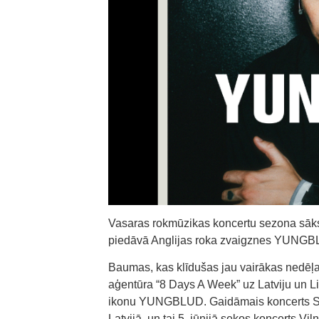
Vasaras rokmūzikas koncertu sezona sāks
piedāvā Anglijas roka zvaigznes YUNGBL
Baumas, kas klīdušas jau vairākas nedēļas, 
aģentūra “8 Days A Week” uz Latviju un L
ikonu YUNGBLUD. Gaidāmais koncerts Si
Latvijā, un tai 5. jūnijā sekos koncerts V