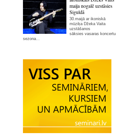
maija nogalē uzstāsies
Siguldā
30.maijā ar ikoniskā
mūziķa Džeka Vaita
uzstāšanos
sāksies vasaras koncertu
sezona...