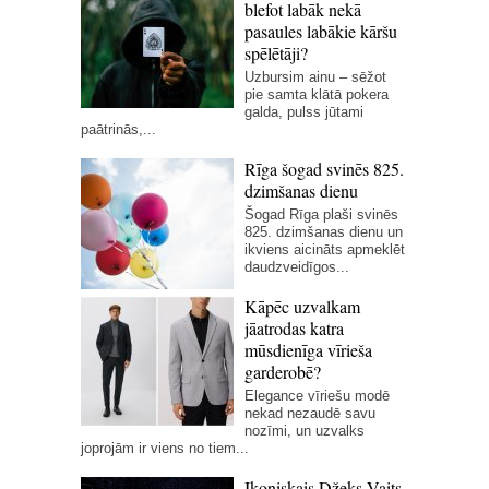
blefot labāk nekā
pasaules labākie kāršu
spēlētāji?
Uzbursim ainu – sēžot
pie samta klātā pokera
galda, pulss jūtami
paātrinās,...
Rīga šogad svinēs 825.
dzimšanas dienu
Šogad Rīga plaši svinēs
825. dzimšanas dienu un
ikviens aicināts apmeklēt
daudzveidīgos...
Kāpēc uzvalkam
jāatrodas katra
mūsdienīga vīrieša
garderobē?
Elegance vīriešu modē
nekad nezaudē savu
nozīmi, un uzvalks
joprojām ir viens no tiem...
Ikoniskais Džeks Vaits