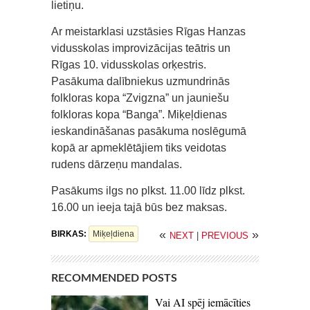
lietiņu.
Ar meistarklasi uzstāsies Rīgas Hanzas
vidusskolas improvizācijas teātris un
Rīgas 10. vidusskolas orķestris.
Pasākuma dalībniekus uzmundrinās
folkloras kopa “Zvigzna” un jauniešu
folkloras kopa “Banga”. Miķeļdienas
ieskandināšanas pasākuma noslēgumā
kopā ar apmeklētājiem tiks veidotas
rudens dārzeņu mandalas.
Pasākums ilgs no plkst. 11.00 līdz plkst.
16.00 un ieeja tajā būs bez maksas.
«
»
BIRKAS:
Miķeļdiena
NEXT
|
PREVIOUS
RECOMMENDED POSTS
Vai AI spēj iemācīties