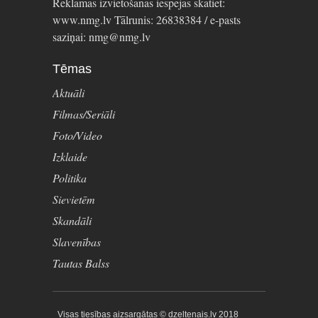
Reklāmas izvietošanas iespējas skatiet:
www.nmg.lv Tālrunis: 26838384 / e-pasts
saziņai: nmg@nmg.lv
Tēmas
Aktuāli
Filmas/Seriāli
Foto/Video
Izklaide
Politika
Sievietēm
Skandāli
Slavenības
Tautas Balss
Visas tiesības aizsargātas © dzeltenais.lv 2018