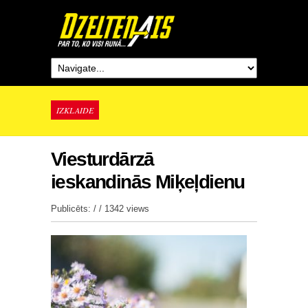
IZKLAIDE
Viesturdārzā
ieskandinās Miķeļdienu
Publicēts: / /
1342 views