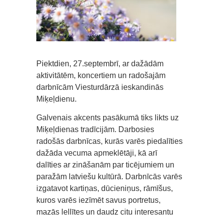
Piektdien, 27.septembrī, ar dažādām
aktivitātēm, koncertiem un radošajām
darbnīcām Viesturdārzā ieskandinās
Miķeļdienu.
Galvenais akcents pasākumā tiks likts uz
Miķeļdienas tradīcijām. Darbosies
radošās darbnīcas, kurās varēs piedalīties
dažāda vecuma apmeklētāji, kā arī
dalīties ar zināšanām par ticējumiem un
paražām latviešu kultūrā. Darbnīcās varēs
izgatavot kartiņas, dūcieniņus, rāmīšus,
kuros varēs iezīmēt savus portretus,
mazās lellītes un daudz citu interesantu