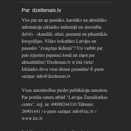
Par dzeltenais.lv
Viss par un ap jaunāko, karstāko un aktuālāko
informāciju izklaides industrijā un slavenību
dzīvēs - skandāli, stāsti, jaunumi un pikantākās
fotogrāfijas. Vēlies ieskatīties Latvijas un
pasaules "zvaigžņu ikdienā"? Un varbūt pat
pats iejusties paparaci lomā un ziņot par
aktualitātēm? Dzeltenais.lv ir īstā vieta!
Izklaides deva visai dienai garantēta! E-pasts
saziņai: info@dzeltenais.lv
Visas autortiesības pieder publikāciju autoriem.
Par portāla saturu atbild "Latvijas Žurnālistikas
centrs", reģ. nr. 40008244310 Tālrunis:
26901441 / e-pasts saziņai: info@lzc.lv /
www.lzc.lv