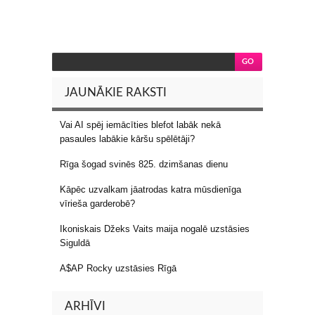
JAUNĀKIE RAKSTI
Vai AI spēj iemācīties blefot labāk nekā
pasaules labākie kāršu spēlētāji?
Rīga šogad svinēs 825. dzimšanas dienu
Kāpēc uzvalkam jāatrodas katra mūsdienīga
vīrieša garderobē?
Ikoniskais Džeks Vaits maija nogalē uzstāsies
Siguldā
A$AP Rocky uzstāsies Rīgā
ARHĪVI