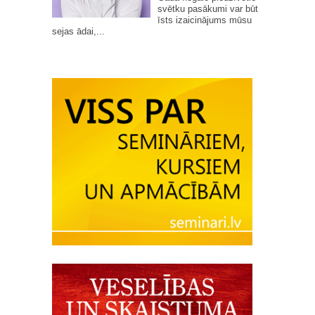
svētku pasākumi var būt
īsts izaicinājums mūsu
sejas ādai,...