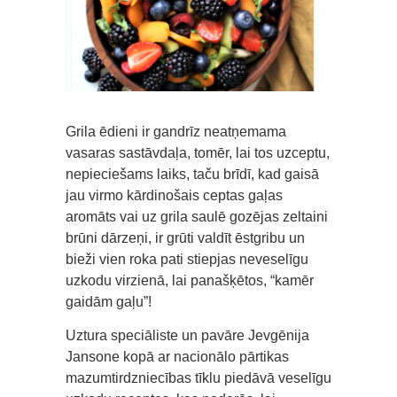
Grila ēdieni ir gandrīz neatņemama
vasaras sastāvdaļa, tomēr, lai tos uzceptu,
nepieciešams laiks, taču brīdī, kad gaisā
jau virmo kārdinošais ceptas gaļas
aromāts vai uz grila saulē gozējas zeltaini
brūni dārzeņi, ir grūti valdīt ēstgribu un
bieži vien roka pati stiepjas neveselīgu
uzkodu virzienā, lai panašķētos, “kamēr
gaidām gaļu”!
Uztura speciāliste un pavāre Jevgēnija
Jansone kopā ar nacionālo pārtikas
mazumtirdzniecības tīklu piedāvā veselīgu