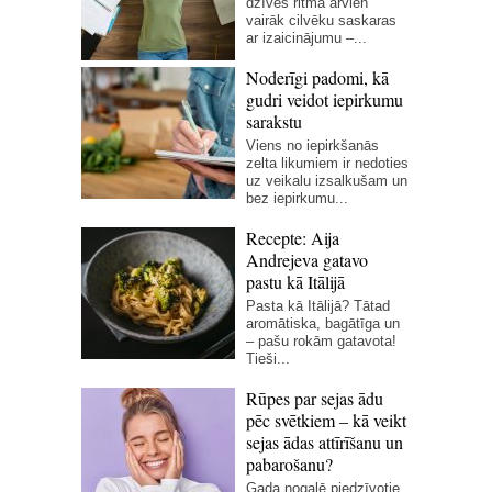
dzīves ritmā arvien
vairāk cilvēku saskaras
ar izaicinājumu –...
Noderīgi padomi, kā
gudri veidot iepirkumu
sarakstu
Viens no iepirkšanās
zelta likumiem ir nedoties
uz veikalu izsalkušam un
bez iepirkumu...
Recepte: Aija
Andrejeva gatavo
pastu kā Itālijā
Pasta kā Itālijā? Tātad
aromātiska, bagātīga un
– pašu rokām gatavota!
Tieši...
Rūpes par sejas ādu
pēc svētkiem – kā veikt
sejas ādas attīrīšanu un
pabarošanu?
Gada nogalē piedzīvotie