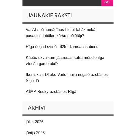
JAUNĀKIE RAKSTI
Vai AI spēj iemācīties blefot labāk nekā
pasaules labākie kāršu spēlētāji?
Rīga šogad svinēs 825. dzimšanas dienu
Kāpēc uzvalkam jāatrodas katra mūsdienīga
vīrieša garderobē?
Ikoniskais Džeks Vaits maija nogalē uzstāsies
Siguldā
A$AP Rocky uzstāsies Rīgā
ARHĪVI
jūlijs 2026
jūnijs 2026