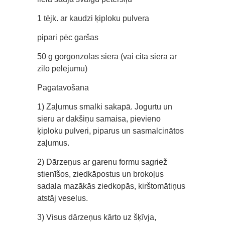
1 tējk. ar kaudzi ķiploku pulvera
pipari pēc garšas
50 g gorgonzolas siera (vai cita siera ar
zilo pelējumu)
Pagatavošana
1) Zaļumus smalki sakapā. Jogurtu un
sieru ar dakšiņu samaisa, pievieno
ķiploku pulveri, piparus un sasmalcinātos
zaļumus.
2) Dārzeņus ar garenu formu sagriež
stienīšos, ziedkāpostus un brokoļus
sadala mazākās ziedkopās, kirštomātiņus
atstāj veselus.
3) Visus dārzeņus kārto uz šķīvja,