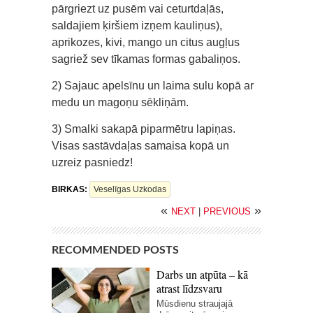
pārgriezt uz pusēm vai ceturtdaļās,
saldajiem ķiršiem izņem kauliņus),
aprikozes, kivi, mango un citus augļus
sagriež sev tīkamas formas gabaliņos.
2) Sajauc apelsīnu un laima sulu kopā ar
medu un magoņu sēkliņām.
3) Smalki sakapā piparmētru lapiņas.
Visas sastāvdaļas samaisa kopā un
uzreiz pasniedz!
BIRKAS:
Veselīgas Uzkodas
«
»
NEXT
|
PREVIOUS
RECOMMENDED POSTS
Darbs un atpūta – kā
atrast līdzsvaru
Mūsdienu straujajā