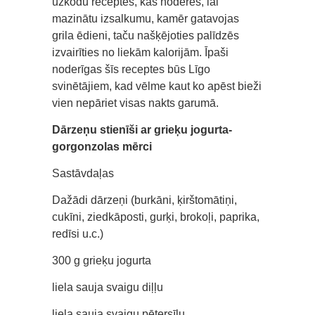
uzkodu receptes, kas noderēs, lai
mazinātu izsalkumu, kamēr gatavojas
grila ēdieni, taču našķējoties palīdzēs
izvairīties no liekām kalorijām. Īpaši
noderīgas šīs receptes būs Līgo
svinētājiem, kad vēlme kaut ko apēst bieži
vien nepāriet visas nakts garumā.
Dārzeņu stienīši ar grieķu jogurta-
gorgonzolas mērci
Sastāvdaļas
Dažādi dārzeņi (burkāni, ķirštomātiņi,
cukīni, ziedkāposti, gurķi, brokoļi, paprika,
redīsi u.c.)
300 g grieķu jogurta
liela sauja svaigu diļļu
liela sauja svaigu pētersīļu