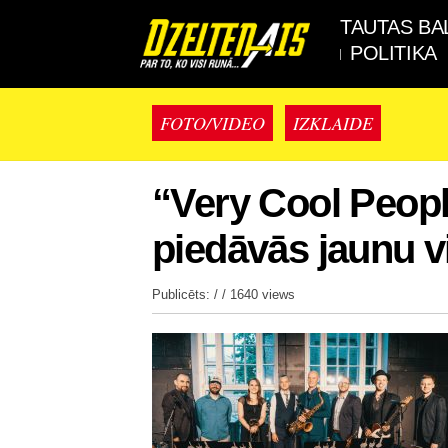
TAUTAS BA
POLITIKA
FOTO/VIDEO
IZKLAIDE
“Very Cool Peopl
piedāvās jaunu v
Publicēts: / /
1640 views