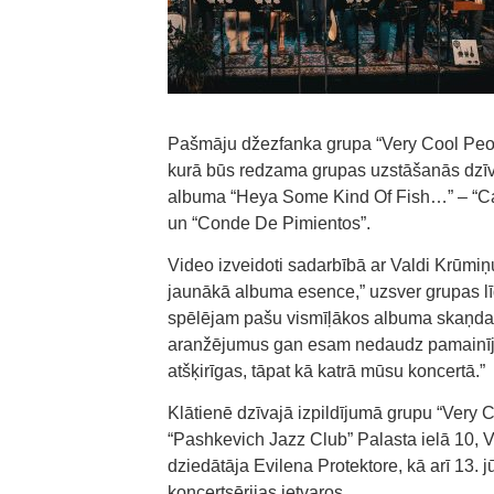
Pašmāju džezfanka grupa “Very Cool Peopl
kurā būs redzama grupas uzstāšanās dzīva
albuma “Heya Some Kind Of Fish…” – “Cam
un “Conde De Pimientos”.
Video izveidoti sadarbībā ar Valdi Krūmiņ
jaunākā albuma esence,” uzsver grupas līde
spēlējam pašu vismīļākos albuma skaņdarb
aranžējumus gan esam nedaudz pamainījuši 
atšķirīgas, tāpat kā katrā mūsu koncertā.”
Klātienē dzīvajā izpildījumā grupu “Very 
“Pashkevich Jazz Club” Palasta ielā 10, V
dziedātāja Evilena Protektore, kā arī 13. 
koncertsērijas ietvaros.