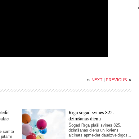
«
»
NEXT
|
PREVIOUS
blefot
Rīga šogad svinēs 825.
bākie
dzimšanas dienu
Šogad Rīga plaši svinēs 825.
dzimšanas dienu un ikviens
ie samta
aicināts apmeklēt daudzveidīgos...
 jūtami