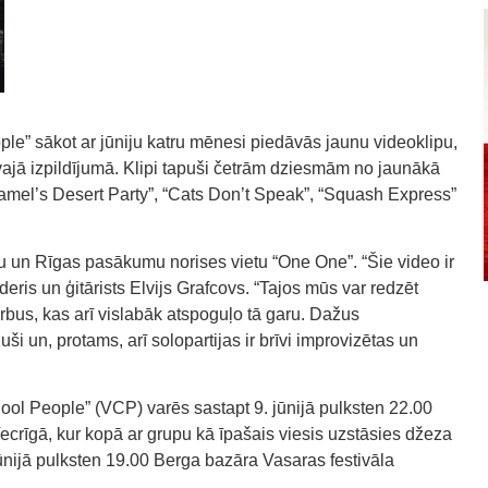
e” sākot ar jūniju katru mēnesi piedāvās jaunu videoklipu,
jā izpildījumā. Klipi tapuši četrām dziesmām no jaunākā
el’s Desert Party”, “Cats Don’t Speak”, “Squash Express”
u un Rīgas pasākumu norises vietu “One One”. “Šie video ir
ris un ģitārists Elvijs Grafcovs. “Tajos mūs var redzēt
us, kas arī vislabāk atspoguļo tā garu. Dažus
un, protams, arī solopartijas ir brīvi improvizētas un
Cool People” (VCP) varēs sastapt 9. jūnijā pulksten 22.00
ecrīgā, kur kopā ar grupu kā īpašais viesis uzstāsies džeza
jūnijā pulksten 19.00 Berga bazāra Vasaras festivāla