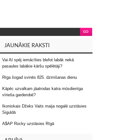
JAUNĀKIE RAKSTI
Vai AI spēj iemācīties blefot labāk nekā
pasaules labākie kāršu spēlētāji?
Rīga šogad svinēs 825. dzimšanas dienu
Kāpēc uzvalkam jāatrodas katra mūsdienīga
vīrieša garderobē?
Ikoniskais Džeks Vaits maija nogalē uzstāsies
Siguldā
A$AP Rocky uzstāsies Rīgā