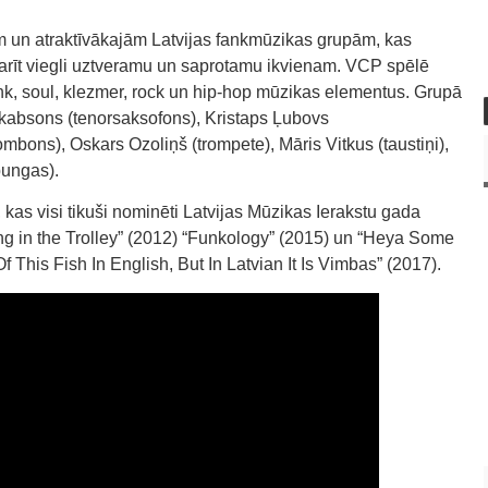
ām un atraktīvākajām Latvijas fankmūzikas grupām, kas
arīt viegli uztveramu un saprotamu ikvienam. VCP spēlē
unk, soul, klezmer, rock un hip-hop mūzikas elementus. Grupā
Jēkabsons (tenorsaksofons), Kristaps Ļubovs
mbons), Oskars Ozoliņš (trompete), Māris Vitkus (taustiņi),
bungas).
 kas visi tikuši nominēti Latvijas Mūzikas Ierakstu gada
ing in the Trolley” (2012) “Funkology” (2015) un “Heya Some
his Fish In English, But In Latvian It Is Vimbas” (2017).