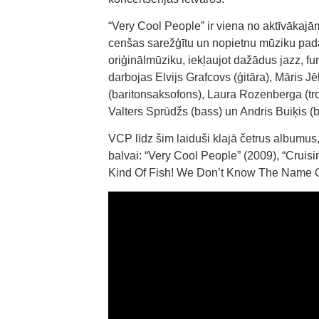
“Very Cool People” ir viena no aktīvākaj
cenšas sarežģītu un nopietnu mūziku pad
oriģinālmūziku, iekļaujot dažādus jazz, f
darbojas Elvijs Grafcovs (ģitāra), Māris 
(baritonsaksofons), Laura Rozenberga (tro
Valters Sprūdžs (bass) un Andris Buiķis (
VCP līdz šim laiduši klajā četrus albumus,
balvai: “Very Cool People” (2009), “Cruis
Kind Of Fish! We Don’t Know The Name Of T