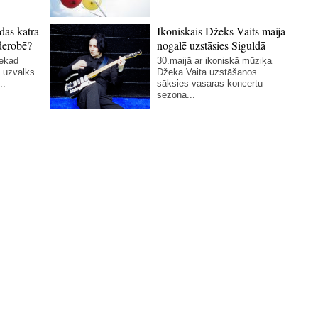
das katra
Ikoniskais Džeks Vaits maija
derobē?
nogalē uzstāsies Siguldā
nekad
30.maijā ar ikoniskā mūziķa
 uzvalks
Džeka Vaita uzstāšanos
..
sāksies vasaras koncertu
sezona...