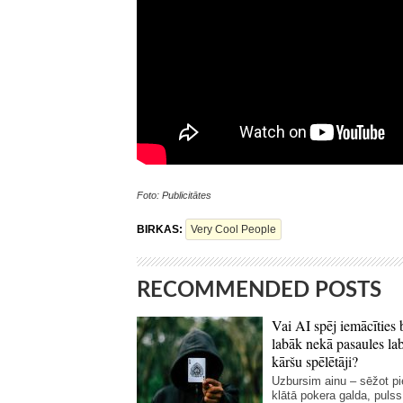
Foto: Publicitātes
BIRKAS:
Very Cool People
RECOMMENDED POSTS
Vai AI spēj iemācīties 
labāk nekā pasaules la
kāršu spēlētāji?
Uzbursim ainu – sēžot p
klātā pokera galda, pulss