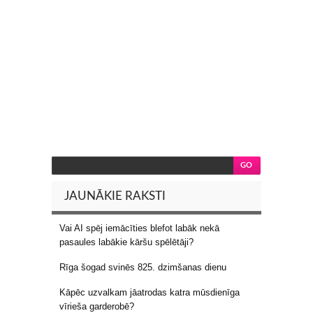
JAUNĀKIE RAKSTI
Vai AI spēj iemācīties blefot labāk nekā
pasaules labākie kāršu spēlētāji?
Rīga šogad svinēs 825. dzimšanas dienu
Kāpēc uzvalkam jāatrodas katra mūsdienīga
vīrieša garderobē?