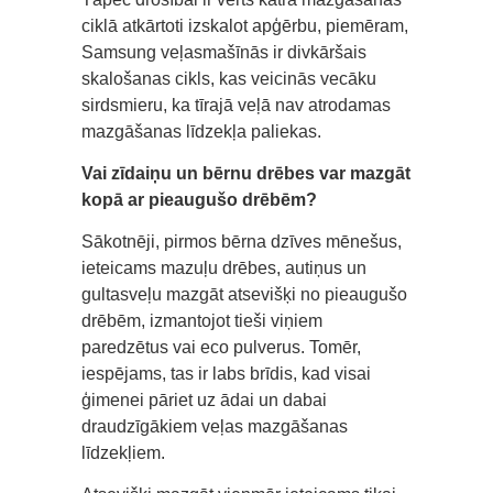
ciklā atkārtoti izskalot apģērbu, piemēram,
Samsung veļasmašīnās ir divkāršais
skalošanas cikls, kas veicinās vecāku
sirdsmieru, ka tīrajā veļā nav atrodamas
mazgāšanas līdzekļa paliekas.
Vai zīdaiņu un bērnu drēbes var mazgāt
kopā ar pieaugušo drēbēm?
Sākotnēji, pirmos bērna dzīves mēnešus,
ieteicams mazuļu drēbes, autiņus un
gultasveļu mazgāt atsevišķi no pieaugušo
drēbēm, izmantojot tieši viņiem
paredzētus vai eco pulverus. Tomēr,
iespējams, tas ir labs brīdis, kad visai
ģimenei pāriet uz ādai un dabai
draudzīgākiem veļas mazgāšanas
līdzekļiem.