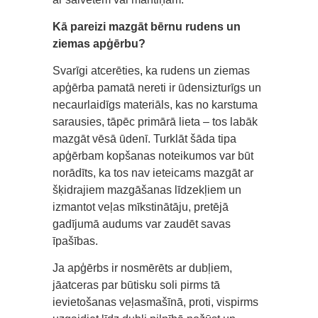
Kā pareizi mazgāt bērnu rudens un
ziemas apģērbu?
Svarīgi atcerēties, ka rudens un ziemas
apģērba pamatā nereti ir ūdensizturīgs un
necaurlaidīgs materiāls, kas no karstuma
sarausies, tāpēc primārā lieta – tos labāk
mazgāt vēsā ūdenī. Turklāt šāda tipa
apģērbam kopšanas noteikumos var būt
norādīts, ka tos nav ieteicams mazgāt ar
šķidrajiem mazgāšanas līdzekļiem un
izmantot veļas mīkstinātāju, pretējā
gadījumā audums var zaudēt savas
īpašības.
Ja apģērbs ir nosmērēts ar dubļiem,
jāatceras par būtisku soli pirms tā
ievietošanas veļasmašīnā, proti, vispirms