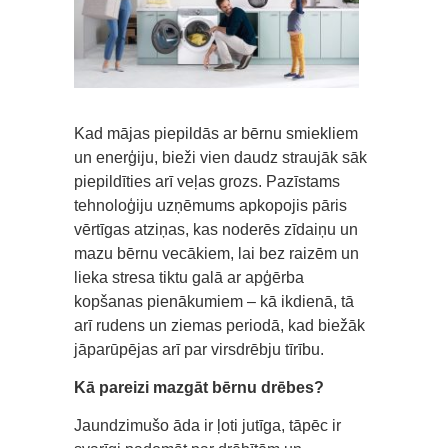
Kad mājas piepildās ar bērnu smiekliem
un enerģiju, bieži vien daudz straujāk sāk
piepildīties arī veļas grozs. Pazīstams
tehnoloģiju uzņēmums apkopojis pāris
vērtīgas atziņas, kas noderēs zīdaiņu un
mazu bērnu vecākiem, lai bez raizēm un
lieka stresa tiktu galā ar apģērba
kopšanas pienākumiem – kā ikdienā, tā
arī rudens un ziemas periodā, kad biežāk
jāparūpējas arī par virsdrēbju tīrību.
Kā pareizi mazgāt bērnu drēbes?
Jaundzimušo āda ir ļoti jutīga, tāpēc ir