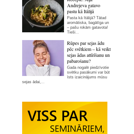
Andrejeva gatavo
pastu kā Itālijā
Pasta kā Itālijā? Tātad
aromātiska, bagātīga un
– pašu rokām gatavota!
Tieši...
Rūpes par sejas ādu
pēc svētkiem – kā veikt
sejas ādas attīrīšanu un
pabarošanu?
Gada nogalē piedzīvotie
svētku pasākumi var būt
īsts izaicinājums mūsu
sejas ādai,...