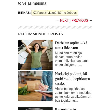
to veļas maisiņā.
BIRKAS:
Kā Pareizi Mazgāt Bērnu Drēbes
«
»
NEXT
|
PREVIOUS
RECOMMENDED POSTS
Darbs un atpūta – kā
atrast līdzsvaru
Mūsdienu straujajā
dzīves ritmā arvien
vairāk cilvēku saskaras
ar izaicinājumu –...
Noderīgi padomi, kā
gudri veidot iepirkumu
sarakstu
Viens no iepirkšanās
zelta likumiem ir nedoties
uz veikalu izsalkušam un
bez iepirkumu...
Recepte: Aija