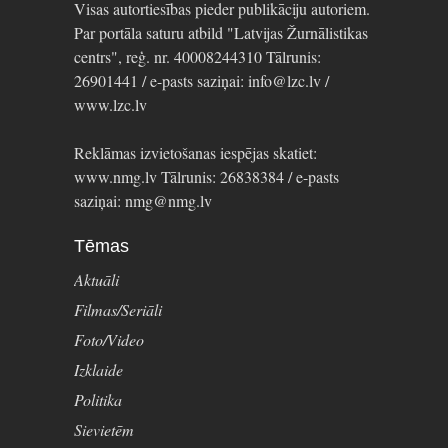
Visas autortiesības pieder publikāciju autoriem.
Par portāla saturu atbild "Latvijas Žurnālistikas
centrs", reģ. nr. 40008244310 Tālrunis:
26901441 / e-pasts saziņai: info@lzc.lv /
www.lzc.lv
Reklāmas izvietošanas iespējas skatiet:
www.nmg.lv Tālrunis: 26838384 / e-pasts
saziņai: nmg@nmg.lv
Tēmas
Aktuāli
Filmas/Seriāli
Foto/Video
Izklaide
Politika
Sievietēm