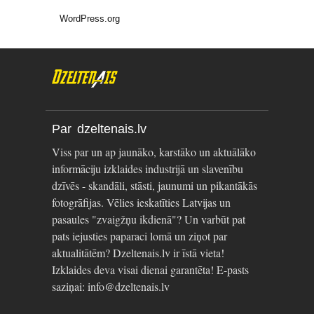
WordPress.org
Par dzeltenais.lv
Viss par un ap jaunāko, karstāko un aktuālāko
informāciju izklaides industrijā un slavenību
dzīvēs - skandāli, stāsti, jaunumi un pikantākās
fotogrāfijas. Vēlies ieskatīties Latvijas un
pasaules "zvaigžņu ikdienā"? Un varbūt pat
pats iejusties paparaci lomā un ziņot par
aktualitātēm? Dzeltenais.lv ir īstā vieta!
Izklaides deva visai dienai garantēta! E-pasts
saziņai: info@dzeltenais.lv