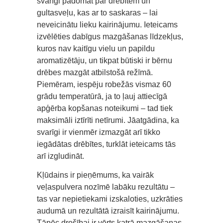
svarīgi padomāt par drēbītēm un
gultasveļu, kas ar to saskaras – lai
neveicinātu lieku kairinājumu. Ieteicams
izvēlēties dabīgus mazgāšanas līdzekļus,
kuros nav kaitīgu vielu un papildu
aromatizētāju, un tikpat būtiski ir bērnu
drēbes mazgāt atbilstošā režīmā.
Piemēram, iespēju robežās vismaz 60
grādu temperatūrā, ja to ļauj attiecīgā
apģērba kopšanas noteikumi – tad tiek
maksimāli iztīrīti netīrumi. Jāatgādina, ka
svarīgi ir vienmēr izmazgāt arī tikko
iegādātas drēbītes, turklāt ieteicams tās
arī izgludināt.
Kļūdains ir pieņēmums, ka vairāk
veļaspulvera nozīmē labāku rezultātu –
tas var nepietiekami izskaloties, uzkrāties
audumā un rezultātā izraisīt kairinājumu.
Tāpēc drošībai ir vērts katrā mazgāšanas