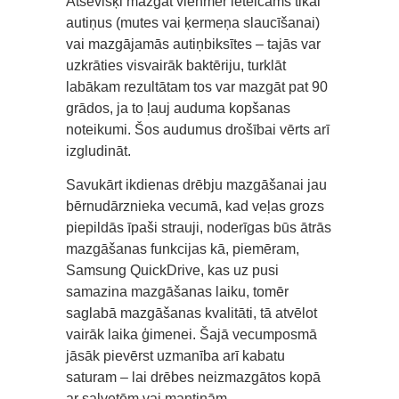
Atsevišķi mazgāt vienmēr ieteicams tikai
autiņus (mutes vai ķermeņa slaucīšanai)
vai mazgājamās autiņbiksītes – tajās var
uzkrāties visvairāk baktēriju, turklāt
labākam rezultātam tos var mazgāt pat 90
grādos, ja to ļauj auduma kopšanas
noteikumi. Šos audumus drošībai vērts arī
izgludināt.
Savukārt ikdienas drēbju mazgāšanai jau
bērnudārznieka vecumā, kad veļas grozs
piepildās īpaši strauji, noderīgas būs ātrās
mazgāšanas funkcijas kā, piemēram,
Samsung QuickDrive, kas uz pusi
samazina mazgāšanas laiku, tomēr
saglabā mazgāšanas kvalitāti, tā atvēlot
vairāk laika ģimenei. Šajā vecumposmā
jāsāk pievērst uzmanība arī kabatu
saturam – lai drēbes neizmazgātos kopā
ar salvetēm vai mantiņām.