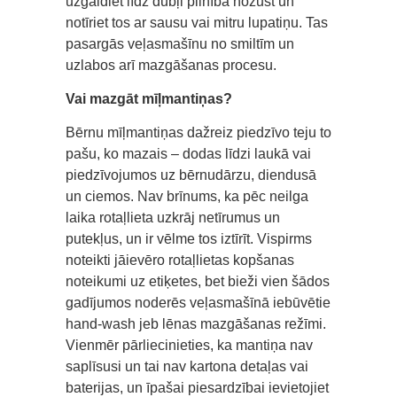
uzgaidiet līdz dubļi pilnībā nožūst un
notīriet tos ar sausu vai mitru lupatiņu. Tas
pasargās veļasmašīnu no smiltīm un
uzlabos arī mazgāšanas procesu.
Vai mazgāt mīļmantiņas?
Bērnu mīļmantiņas dažreiz piedzīvo teju to
pašu, ko mazais – dodas līdzi laukā vai
piedzīvojumos uz bērnudārzu, diendusā
un ciemos. Nav brīnums, ka pēc neilga
laika rotaļlieta uzkrāj netīrumus un
putekļus, un ir vēlme tos iztīrīt. Vispirms
noteikti jāievēro rotaļlietas kopšanas
noteikumi uz etiķetes, bet bieži vien šādos
gadījumos noderēs veļasmašīnā iebūvētie
hand-wash jeb lēnas mazgāšanas režīmi.
Vienmēr pārliecinieties, ka mantiņa nav
saplīsusi un tai nav kartona detaļas vai
baterijas, un īpašai piesardzībai ievietojiet