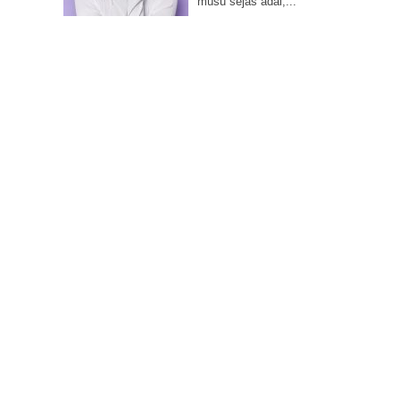
mūsu sejas ādai,...