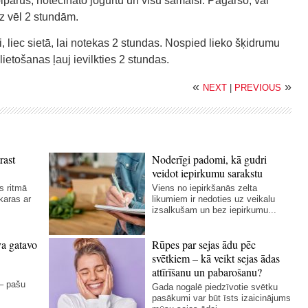
iparus, notecināto jogurtu un visu samaisi. Pagaršo, vai
uz vēl 2 stundām.
 liec sietā, lai notekas 2 stundas. Nospied lieko šķidrumu
etošanas ļauj ievilkties 2 stundas.
«
»
NEXT
|
PREVIOUS
rast
Noderīgi padomi, kā gudri
veidot iepirkumu sarakstu
s ritmā
Viens no iepirkšanās zelta
karas ar
likumiem ir nedoties uz veikalu
izsalkušam un bez iepirkumu...
va gatavo
Rūpes par sejas ādu pēc
svētkiem – kā veikt sejas ādas
attīrīšanu un pabarošanu?
 – pašu
Gada nogalē piedzīvotie svētku
pasākumi var būt īsts izaicinājums