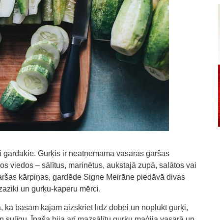
aši gardākie. Gurķis ir neatņemama vasaras garšas
os viedos – sālītus, marinētus, aukstajā zupā, salātos vai
garšas kārpiņas, gardēde Signe Meirāne piedāvā divas
zaziki un gurķu-kaperu mērci.
, kā basām kājām aizskriet līdz dobei un noplūkt gurķi,
n sulīgu. Īpaša bija arī mazsālītu gurķu maģija vasarā un