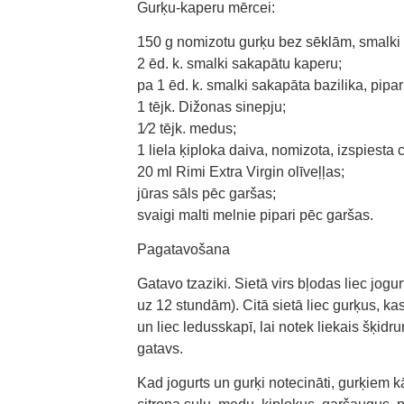
Gurķu-kaperu mērcei:
150 g nomizotu gurķu bez sēklām, smalki
2 ēd. k. smalki sakapātu kaperu;
pa 1 ēd. k. smalki sakapāta bazilika, pipar
1 tējk. Dižonas sinepju;
1⁄2 tējk. medus;
1 liela ķiploka daiva, nomizota, izspiesta 
20 ml Rimi Extra Virgin olīveļļas;
jūras sāls pēc garšas;
svaigi malti melnie pipari pēc garšas.
Pagatavošana
Gatavo tzaziki. Sietā virs bļodas liec jogu
uz 12 stundām). Citā sietā liec gurķus, ka
un liec ledusskapī, lai notek liekais šķidr
gatavs.
Kad jogurts un gurķi notecināti, gurķiem kā