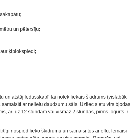
 sakapātu;
mētru un pētersīļu;
caur ķiplokspiedi;
rtu un atstāj ledusskapī, lai notek liekais šķidrums (vislabāk
s samaisīti ar nelielu daudzumu sāls. Uzliec sietu virs bļodas
ums, arī uz 12 stundām vai vismaz 2 stundas, pirms jogurts ir
rtīgi nospied lieko šķidrumu un samaisi tos ar eļļu. Iemaisi