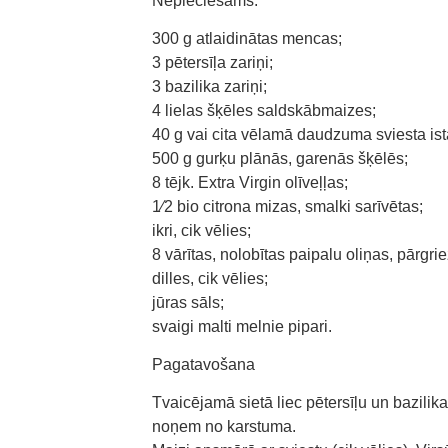
Nepieciešams:
300 g atlaidinātas mencas;
3 pētersīļa zariņi;
3 bazilika zariņi;
4 lielas šķēles saldskābmaizes;
40 g vai cita vēlamā daudzuma sviesta is
500 g gurķu plānās, garenās šķēlēs;
8 tējk. Extra Virgin olīveļļas;
1⁄2 bio citrona mizas, smalki sarīvētas;
ikri, cik vēlies;
8 vārītas, nolobītas paipalu oliņas, pārgr
dilles, cik vēlies;
jūras sāls;
svaigi malti melnie pipari.
Pagatavošana
Tvaicējamā sietā liec pētersīļu un bazilik
noņem no karstuma.