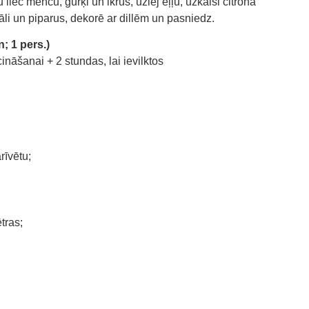
 liec mencu, gurķi un ikrus, uzlej eļļu, uzkaisi citrona
sāli un piparus, dekorē ar dillēm un pasniedz.
; 1 pers.)
nāšanai + 2 stundas, lai ievilktos
rīvētu;
tras;