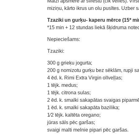
Maizi apsmērē ar sviestu (cik vēlies). Virsū
miziņu, kārto ikrus un olu pusītes. Uzber 
Tzaziki un gurķu- kaperu mērce (15* min
*15 min + 12 stundas liekā šķidruma noteci
Nepieciešams:
Tzaziki:
300 g grieķu jogurta;
200 g nomizotu gurķu bez sēklām, rupji sa
4 ēd. k. Rimi Extra Virgin olīveļļas;
1 tējk. medus;
1 tējk. citrona sulas;
2 ēd. k. smalki sakapātas svaigas piparmē
1 ēd. k. smalki sakapāta bazilika;
1⁄2 tējk. kaltēta oregano;
jūras sāls pēc garšas;
svaigi malti melnie pipari pēc garšas.