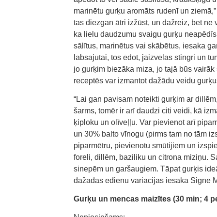
marinētu gurķu aromāts rudenī un ziemā,” 
tas diezgan ātri izžūst, un dažreiz, bet ne
ka lielu daudzumu svaigu gurķu neapēdīsi,
sālītus, marinētus vai skābētus, iesaka g
labsajūtai, tos ēdot, jāizvēlas stingri un t
jo gurķim biezāka miza, jo tajā būs vairāk
receptēs var izmantot dažādu veidu gurķus 
“Lai gan pavisam noteikti gurķim ar dillēm
šarms, tomēr ir arī daudzi citi veidi, kā iz
ķiploku un olīveļļu. Var pievienot arī pi
un 30% balto vīnogu (pirms tam no tām izsp
piparmētru, pievienotu smūtijiem un izspie
foreli, dillēm, baziliku un citrona miziņu.
sinepēm un garšaugiem. Tāpat gurķis ideāli
dažādas ēdienu variācijas iesaka Signe 
Gurķu un mencas maizītes (30 min; 4 pe