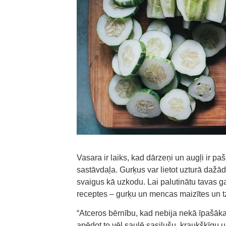
Vasara ir laiks, kad dārzeņi un augļi ir p
sastāvdaļa. Gurķus var lietot uzturā dažād
svaigus kā uzkodu. Lai palutinātu tavas 
receptes – gurķu un mencas maizītes un t
“Atceros bērnību, kad nebija nekā īpašāka
apēdot to vēl saulē sasilušu, kraukšķīgu u