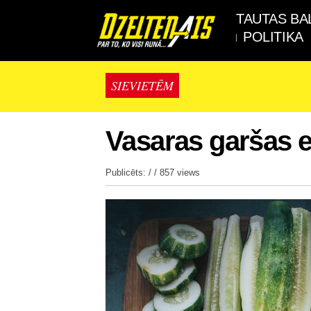
TAUTAS BA
POLITIKA
SIEVIETĒM
Vasaras garšas e
Publicēts: / /
857 views