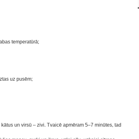
tabas temperatūrā;
ieztas uz pusēm;
a kātus un virsū – zivi. Tvaicē apmēram 5–7 minūtes, tad