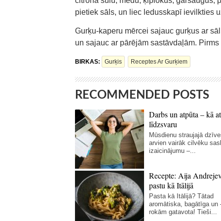
citrona sulu, medu, ķiplokus, garšaugus, p
pietiek sāls, un liec ledusskapī ievilkties 
Gurķu-kaperu mērcei sajauc gurķus ar sāli,
un sajauc ar pārējām sastāvdaļām. Pirms li
BIRKAS:
Gurķis
Receptes Ar Gurķiem
RECOMMENDED POSTS
Darbs un atpūta – kā at
līdzsvaru
Mūsdienu straujajā dzīve
arvien vairāk cilvēku sas
izaicinājumu –...
Recepte: Aija Andreje
pastu kā Itālijā
Pasta kā Itālijā? Tātad
aromātiska, bagātīga un
rokām gatavota! Tieši...