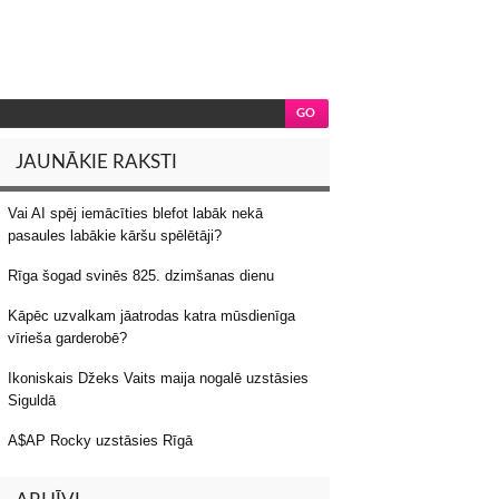
JAUNĀKIE RAKSTI
Vai AI spēj iemācīties blefot labāk nekā
pasaules labākie kāršu spēlētāji?
Rīga šogad svinēs 825. dzimšanas dienu
Kāpēc uzvalkam jāatrodas katra mūsdienīga
vīrieša garderobē?
Ikoniskais Džeks Vaits maija nogalē uzstāsies
Siguldā
A$AP Rocky uzstāsies Rīgā