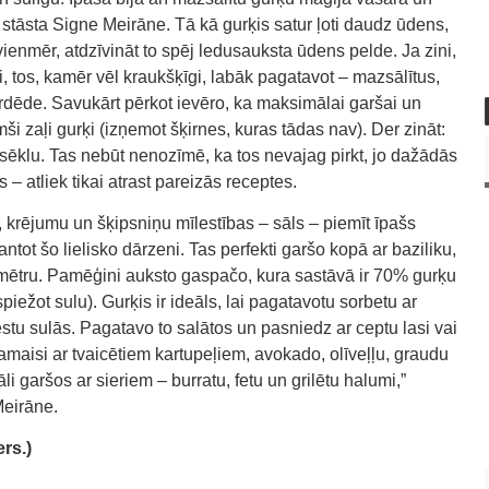
stāsta Signe Meirāne. Tā kā gurķis satur ļoti daudz ūdens,
 vienmēr, atdzīvināt to spēj ledusauksta ūdens pelde. Ja zini,
 tos, kamēr vēl kraukšķīgi, labāk pagatavot – mazsālītus,
ardēde. Savukārt pērkot ievēro, ka maksimālai garšai un
umši zaļi gurķi (izņemot šķirnes, kuras tādas nav). Der zināt:
 sēklu. Tas nebūt nenozīmē, ka tos nevajag pirkt, jo dažādās
– atliek tikai atrast pareizās receptes.
, krējumu un šķipsniņu mīlestības – sāls – piemīt īpašs
mantot šo lielisko dārzeni. Tas perfekti garšo kopā ar baziliku,
parmētru. Pamēģini auksto gaspačo, kura sastāvā ir 70% gurķu
iežot sulu). Gurķis ir ideāls, lai pagatavotu sorbetu ar
stu sulās. Pagatavo to salātos un pasniedz ar ceptu lasi vai
 Samaisi ar tvaicētiem kartupeļiem, avokado, olīveļļu, graudu
 garšos ar sieriem – burratu, fetu un grilētu halumi,”
Meirāne.
rs.)