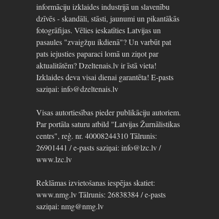
informāciju izklaides industrijā un slavenību
dzīvēs - skandāli, stāsti, jaunumi un pikantākās
fotogrāfijas. Vēlies ieskatīties Latvijas un
pasaules "zvaigžņu ikdienā"? Un varbūt pat
pats iejusties paparaci lomā un ziņot par
aktualitātēm? Dzeltenais.lv ir īstā vieta!
Izklaides deva visai dienai garantēta! E-pasts
saziņai: info@dzeltenais.lv
Visas autortiesības pieder publikāciju autoriem.
Par portāla saturu atbild "Latvijas Žurnālistikas
centrs", reģ. nr. 40008244310 Tālrunis:
26901441 / e-pasts saziņai: info@lzc.lv /
www.lzc.lv
Reklāmas izvietošanas iespējas skatiet:
www.nmg.lv Tālrunis: 26838384 / e-pasts
saziņai: nmg@nmg.lv