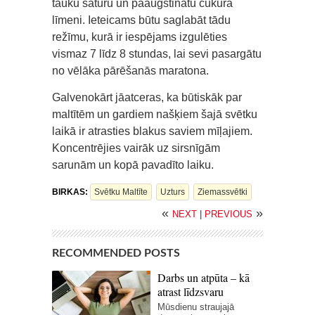
tauku saturu un paaugstinātu cukura
līmeni. Ieteicams būtu saglabāt tādu
režīmu, kurā ir iespējams izgulēties
vismaz 7 līdz 8 stundas, lai sevi pasargātu
no vēlāka pārēšanās maratona.
Galvenokārt jāatceras, ka būtiskāk par
maltītēm un gardiem našķiem šajā svētku
laikā ir atrasties blakus saviem mīļajiem.
Koncentrējies vairāk uz sirsnīgām
sarunām un kopā pavadīto laiku.
BIRKAS:
Svētku Maltīte
Uzturs
Ziemassvētki
«
»
NEXT
|
PREVIOUS
RECOMMENDED POSTS
Darbs un atpūta – kā
atrast līdzsvaru
Mūsdienu straujajā