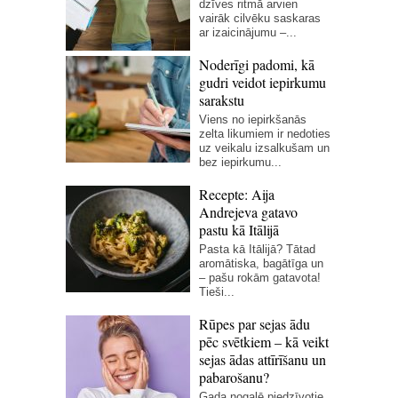
dzīves ritmā arvien
vairāk cilvēku saskaras
ar izaicinājumu –...
Noderīgi padomi, kā
gudri veidot iepirkumu
sarakstu
Viens no iepirkšanās
zelta likumiem ir nedoties
uz veikalu izsalkušam un
bez iepirkumu...
Recepte: Aija
Andrejeva gatavo
pastu kā Itālijā
Pasta kā Itālijā? Tātad
aromātiska, bagātīga un
– pašu rokām gatavota!
Tieši...
Rūpes par sejas ādu
pēc svētkiem – kā veikt
sejas ādas attīrīšanu un
pabarošanu?
Gada nogalē piedzīvotie