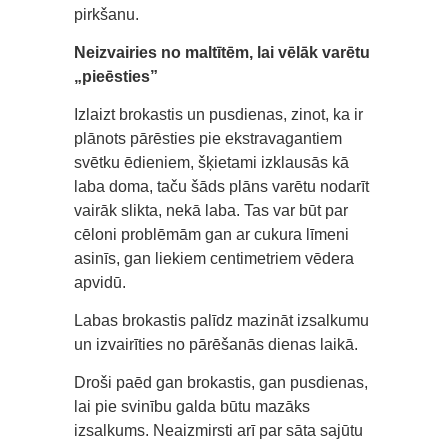
pirkšanu.
Neizvairies no maltītēm, lai vēlāk varētu
„pieēsties”
Izlaizt brokastis un pusdienas, zinot, ka ir
plānots pārēsties pie ekstravagantiem
svētku ēdieniem, šķietami izklausās kā
laba doma, taču šāds plāns varētu nodarīt
vairāk slikta, nekā laba. Tas var būt par
cēloni problēmām gan ar cukura līmeni
asinīs, gan liekiem centimetriem vēdera
apvidū.
Labas brokastis palīdz mazināt izsalkumu
un izvairīties no pārēšanās dienas laikā.
Droši paēd gan brokastis, gan pusdienas,
lai pie svinību galda būtu mazāks
izsalkums. Neaizmirsti arī par sāta sajūtu