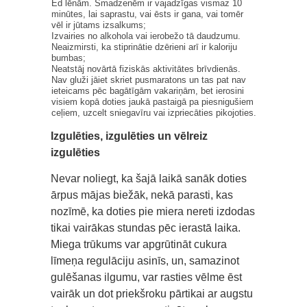
Ēd lēnām. Smadzenēm ir vajadzīgas vismaz 10
minūtes, lai saprastu, vai ēsts ir gana, vai tomēr
vēl ir jūtams izsalkums;
Izvairies no alkohola vai ierobežo tā daudzumu.
Neaizmirsti, ka stiprinātie dzērieni arī ir kaloriju
bumbas;
Neatstāj novārtā fiziskās aktivitātes brīvdienās.
Nav gluži jāiet skriet pusmaratons un tas pat nav
ieteicams pēc bagātīgām vakariņām, bet ierosini
visiem kopā doties jaukā pastaigā pa piesnigušiem
ceļiem, uzcelt sniegavīru vai izpriecāties pikojoties.
Izgulēties, izgulēties un vēlreiz
izgulēties
Nevar noliegt, ka šajā laikā sanāk doties
ārpus mājas biežāk, nekā parasti, kas
nozīmē, ka doties pie miera nereti izdodas
tikai vairākas stundas pēc ierastā laika.
Miega trūkums var apgrūtināt cukura
līmeņa regulāciju asinīs, un, samazinot
gulēšanas ilgumu, var rasties vēlme ēst
vairāk un dot priekšroku pārtikai ar augstu