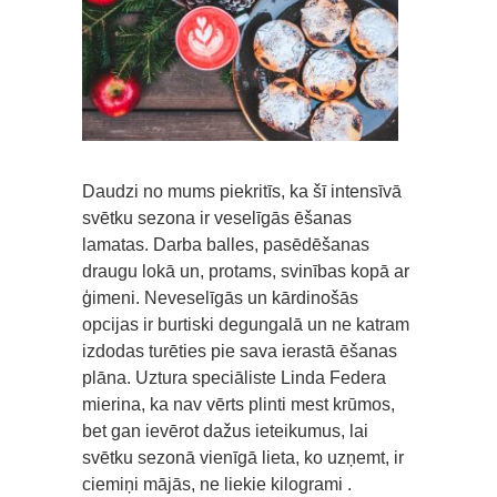
Daudzi no mums piekritīs, ka šī intensīvā
svētku sezona ir veselīgās ēšanas
lamatas. Darba balles, pasēdēšanas
draugu lokā un, protams, svinības kopā ar
ģimeni. Neveselīgās un kārdinošās
opcijas ir burtiski degungalā un ne katram
izdodas turēties pie sava ierastā ēšanas
plāna. Uztura speciāliste Linda Federa
mierina, ka nav vērts plinti mest krūmos,
bet gan ievērot dažus ieteikumus, lai
svētku sezonā vienīgā lieta, ko uzņemt, ir
ciemiņi mājās, ne liekie kilogrami .