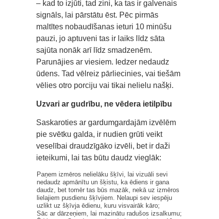
– kad to izjūti, tad zini, ka tas ir galvenais
signāls, lai pārstātu ēst. Pēc pirmās
maltītes nobaudīšanas ieturi 10 minūšu
pauzi, jo aptuveni tas ir laiks līdz sāta
sajūta nonāk arī līdz smadzenēm.
Parunājies ar viesiem. Iedzer nedaudz
ūdens. Tad vēlreiz pārliecinies, vai tiešām
vēlies otro porciju vai tikai nelielu našķi.
Uzvari ar gudrību, ne vēdera ietilpību
Saskaroties ar gardumgardajām izvēlēm
pie svētku galda, ir nudien grūti veikt
veselībai draudzīgāko izvēli, bet ir daži
ieteikumi, lai tas būtu daudz vieglāk:
Paņem izmēros nelielāku šķīvi, lai vizuāli sevi
nedaudz apmānītu un šķistu, ka ēdiens ir gana
daudz, bet tomēr tas būs mazāk, nekā uz izmēros
lielajiem pusdienu šķīvjiem. Nelaupi sev iespēju
uzlikt uz šķīvja ēdienu, kuru visvairāk kāro;
Sāc ar dārzeņiem, lai mazinātu radušos izsalkumu;