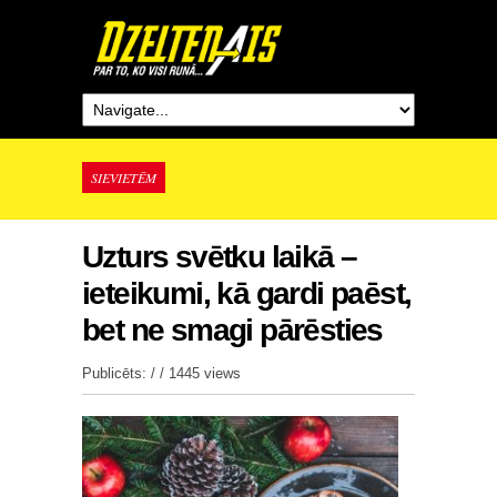
SIEVIETĒM
Uzturs svētku laikā –
ieteikumi, kā gardi paēst,
bet ne smagi pārēsties
Publicēts: / /
1445 views