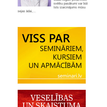
svētku pasākumi var būt
īsts izaicinājums mūsu
sejas ādai,...