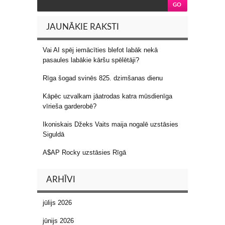
JAUNĀKIE RAKSTI
Vai AI spēj iemācīties blefot labāk nekā
pasaules labākie kāršu spēlētāji?
Rīga šogad svinēs 825. dzimšanas dienu
Kāpēc uzvalkam jāatrodas katra mūsdienīga
vīrieša garderobē?
Ikoniskais Džeks Vaits maija nogalē uzstāsies
Siguldā
A$AP Rocky uzstāsies Rīgā
ARHĪVI
jūlijs 2026
jūnijs 2026