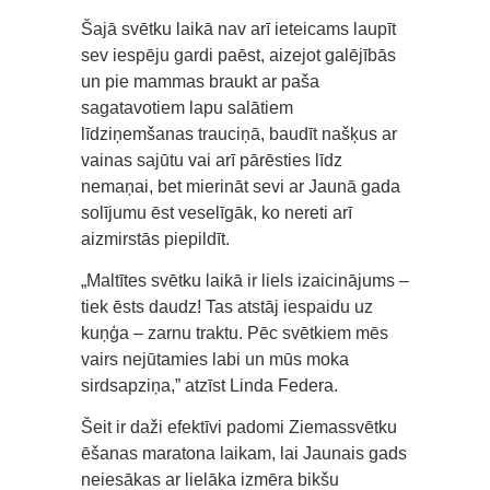
Šajā svētku laikā nav arī ieteicams laupīt
sev iespēju gardi paēst, aizejot galējībās
un pie mammas braukt ar paša
sagatavotiem lapu salātiem
līdziņemšanas trauciņā, baudīt našķus ar
vainas sajūtu vai arī pārēsties līdz
nemaņai, bet mierināt sevi ar Jaunā gada
solījumu ēst veselīgāk, ko nereti arī
aizmirstās piepildīt.
„Maltītes svētku laikā ir liels izaicinājums –
tiek ēsts daudz! Tas atstāj iespaidu uz
kuņģa – zarnu traktu. Pēc svētkiem mēs
vairs nejūtamies labi un mūs moka
sirdsapziņa,” atzīst Linda Federa.
Šeit ir daži efektīvi padomi Ziemassvētku
ēšanas maratona laikam, lai Jaunais gads
neiesākas ar lielāka izmēra bikšu