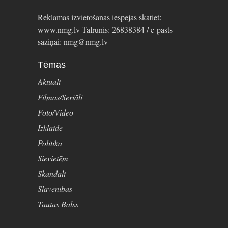
Reklāmas izvietošanas iespējas skatiet:
www.nmg.lv Tālrunis: 26838384 / e-pasts
saziņai: nmg@nmg.lv
Tēmas
Aktuāli
Filmas/Seriāli
Foto/Video
Izklaide
Politika
Sievietēm
Skandāli
Slavenības
Tautas Balss