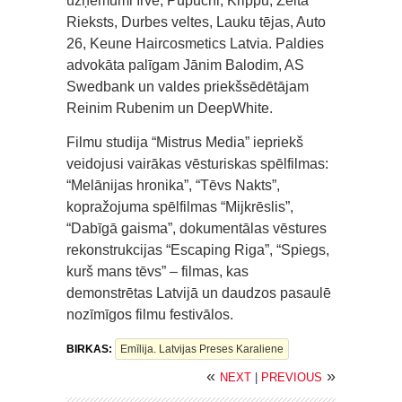
uzņēmumi Irve, Pupuchi, Krippu, Zelta
Rieksts, Durbes veltes, Lauku tējas, Auto
26, Keune Haircosmetics Latvia. Paldies
advokāta palīgam Jānim Balodim, AS
Swedbank un valdes priekšsēdētājam
Reinim Rubenim un DeepWhite.
Filmu studija “Mistrus Media” iepriekš
veidojusi vairākas vēsturiskas spēlfilmas:
“Melānijas hronika”, “Tēvs Nakts”,
kopražojuma spēlfilmas “Mijkrēslis”,
“Dabīgā gaisma”, dokumentālas vēstures
rekonstrukcijas “Escaping Riga”, “Spiegs,
kurš mans tēvs” – filmas, kas
demonstrētas Latvijā un daudzos pasaulē
nozīmīgos filmu festivālos.
BIRKAS:
Emīlija. Latvijas Preses Karaliene
«
»
NEXT
|
PREVIOUS