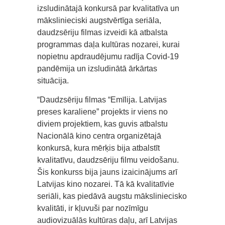
izsludinātajā konkursā par kvalitatīva un
mākslinieciski augstvērtīga seriāla,
daudzsēriju filmas izveidi kā atbalsta
programmas daļa kultūras nozarei, kurai
nopietnu apdraudējumu radīja Covid-19
pandēmija un izsludinātā ārkārtas
situācija.
“Daudzsēriju filmas “Emīlija. Latvijas
preses karaliene” projekts ir viens no
diviem projektiem, kas guvis atbalstu
Nacionālā kino centra organizētajā
konkursā, kura mērķis bija atbalstīt
kvalitatīvu, daudzsēriju filmu veidošanu.
Šis konkurss bija jauns izaicinājums arī
Latvijas kino nozarei. Tā kā kvalitatīvie
seriāli, kas piedāvā augstu māksliniecisko
kvalitāti, ir kļuvuši par nozīmīgu
audiovizuālās kultūras daļu, arī Latvijas