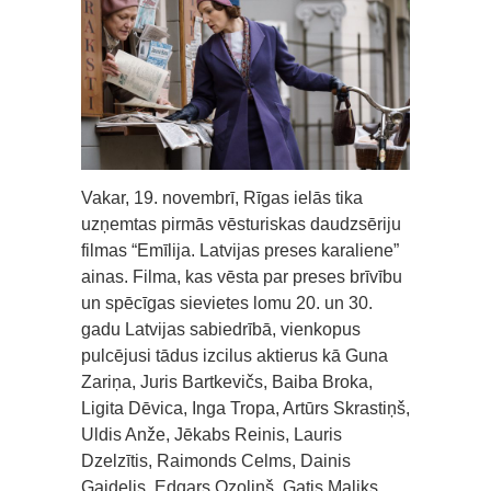
Vakar, 19. novembrī, Rīgas ielās tika
uzņemtas pirmās vēsturiskas daudzsēriju
filmas “Emīlija. Latvijas preses karaliene”
ainas. Filma, kas vēsta par preses brīvību
un spēcīgas sievietes lomu 20. un 30.
gadu Latvijas sabiedrībā, vienkopus
pulcējusi tādus izcilus aktierus kā Guna
Zariņa, Juris Bartkevičs, Baiba Broka,
Ligita Dēvica, Inga Tropa, Artūrs Skrastiņš,
Uldis Anže, Jēkabs Reinis, Lauris
Dzelzītis, Raimonds Celms, Dainis
Gaidelis, Edgars Ozoliņš, Gatis Maliks,