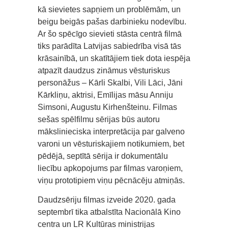
kā sievietes sapņiem un problēmām, un
beigu beigās pašas darbinieku nodevību.
Ar šo spēcīgo sievieti stāsta centrā filmā
tiks parādīta Latvijas sabiedrība visā tās
krāsainībā, un skatītājiem tiek dota iespēja
atpazīt daudzus zināmus vēsturiskus
personāžus – Kārli Skalbi, Vili Lāci, Jāni
Kārkliņu, aktrisi, Emīlijas māsu Anniju
Simsoni, Augustu Kirhenšteinu. Filmas
sešas spēlfilmu sērijas būs autoru
mākslinieciska interpretācija par galveno
varoni un vēsturiskajiem notikumiem, bet
pēdējā, septītā sērija ir dokumentālu
liecību apkopojums par filmas varoņiem,
viņu prototipiem viņu pēcnācēju atmiņās.
Daudzsēriju filmas izveide 2020. gada
septembrī tika atbalstīta Nacionālā Kino
centra un LR Kultūras ministrijas