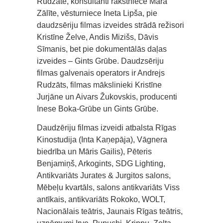
Rudzāte, konsultanti rakstniece Māra
Zālīte, vēsturniece Ineta Lipša, pie
daudzsēriju filmas izveides strādā režisori
Kristīne Želve, Andis Mizišs, Dāvis
Sīmanis, bet pie dokumentālās daļas
izveides – Gints Grūbe. Daudzsēriju
filmas galvenais operators ir Andrejs
Rudzāts, filmas mākslinieki Kristīne
Jurjāne un Aivars Žukovskis, producenti
Inese Boka-Grūbe un Gints Grūbe.
Daudzēriju filmas izveidi atbalsta Rīgas
Kinostudija (Inta Kaņepāja), Vāgnera
biedrība un Māris Gailis), Pēteris
Benjamiņš, Arkogints, SDG Lighting,
Antikvariāts Jurates & Jurgitos salons,
Mēbeļu kvartāls, salons antikvariāts Viss
antīkais, antikvariāts Rokoko, WOLT,
Nacionālais teātris, Jaunais Rīgas teātris,