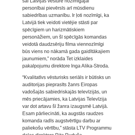
šai Latvijas vēsturē nozīmīgajai
personībai pievērsīs arī mūsdienu
sabiedrības uzmanību. Ir ļoti nozīmīgi, ka
Latvijā tiek veidoti vietējie stāsti par
spēcīgiem un harizmātiskiem
personāžiem, un šī spēcīgās komandas
veidotā daudzsēriju filma viennozīmīgi
būs viens no nākamā gada gaidītākajiem
jaunumiem,” norāda Tet izklaides
pakalpojumu direktore Inga Alika-Stroda.
“Kvalitatīvs vēsturisks seriāls ir būtisks un
auditorijas pieprasīts žanrs Eiropas
vadošajās sabiedriskajās televīzijās, un
mēs priecājamies, ka Latvijas Televīzija
var dot artavu šī žanra izaugsmē Latvijā.
Esam pārliecināti, ka augstās raudzes
komanda radīs augstvērtīgu darbu ar
paliekošu vērtību,” stāsta LTV Programmu