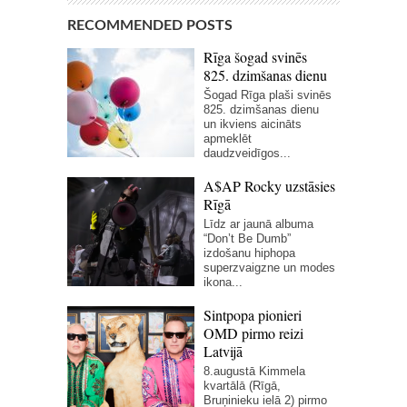
RECOMMENDED POSTS
Rīga šogad svinēs
825. dzimšanas dienu
Šogad Rīga plaši svinēs
825. dzimšanas dienu
un ikviens aicināts
apmeklēt
daudzveidīgos...
A$AP Rocky uzstāsies
Rīgā
Līdz ar jaunā albuma
“Don’t Be Dumb”
izdošanu hiphopa
superzvaigzne un modes
ikona...
Sintpopa pionieri
OMD pirmo reizi
Latvijā
8.augustā Kimmela
kvartālā (Rīgā,
Bruņinieku ielā 2) pirmo