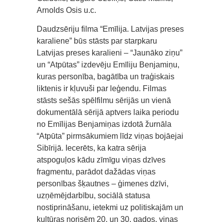
Arnolds Osis u.c.
Daudzsēriju filma “Emīlija. Latvijas preses
karaliene” būs stāsts par starpkaru
Latvijas preses karalieni – “Jaunāko ziņu”
un “Atpūtas” izdevēju Emīliju Benjamiņu,
kuras personība, bagātība un traģiskais
liktenis ir kļuvuši par leģendu. Filmas
stāsts sešās spēlfilmu sērijās un vienā
dokumentālā sērijā aptvers laika periodu
no Emīlijas Benjamiņas izdotā žurnāla
“Atpūta” pirmsākumiem līdz viņas bojāejai
Sibīrijā. Iecerēts, ka katra sērija
atspoguļos kādu zīmīgu viņas dzīves
fragmentu, parādot dažādas viņas
personības šķautnes – ģimenes dzīvi,
uzņēmējdarbību, sociālā statusa
nostiprināšanu, ietekmi uz politiskajām un
kultūras norisēm 20. un 30. gados, viņas