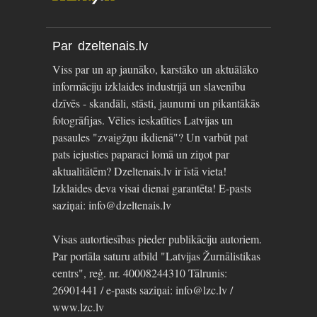
Par dzeltenais.lv
Viss par un ap jaunāko, karstāko un aktuālāko
informāciju izklaides industrijā un slavenību
dzīvēs - skandāli, stāsti, jaunumi un pikantākās
fotogrāfijas. Vēlies ieskatīties Latvijas un
pasaules "zvaigžņu ikdienā"? Un varbūt pat
pats iejusties paparaci lomā un ziņot par
aktualitātēm? Dzeltenais.lv ir īstā vieta!
Izklaides deva visai dienai garantēta! E-pasts
saziņai: info@dzeltenais.lv
Visas autortiesības pieder publikāciju autoriem.
Par portāla saturu atbild "Latvijas Žurnālistikas
centrs", reģ. nr. 40008244310 Tālrunis:
26901441 / e-pasts saziņai: info@lzc.lv /
www.lzc.lv