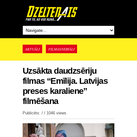
AKTUĀLI
FILMAS/SERIĀLI
Uzsākta daudzsēriju
filmas “Emīlija. Latvijas
preses karaliene”
filmēšana
Publicēts: / /
1046 views