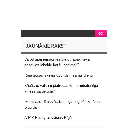
JAUNĀKIE RAKSTI
Vai AI spēj iemācīties blefot labāk nekā
pasaules labākie kāršu spēlētāji?
Rīga šogad svinēs 825. dzimšanas dienu
Kāpēc uzvalkam jāatrodas katra mūsdienīga
vīrieša garderobē?
Ikoniskais Džeks Vaits maija nogalē uzstāsies
Siguldā
A$AP Rocky uzstāsies Rīgā