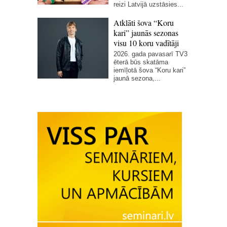
reizi Latvijā uzstāsies...
Atklāti šova “Koru
kari” jaunās sezonas
visu 10 koru vadītāji
2026. gada pavasarī TV3
ēterā būs skatāma
iemīļotā šova “Koru kari”
jaunā sezona,...