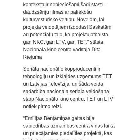
kontekstā ir nepieciešami šādi stāsti –
daudzsēriju filmas ar paliekošu
kultūrvēsturisko vērtību. Novēlam, lai
projekta veidotājiem izdodas! Saskatām
arī potenciālu tajā, ka projektu atbalsta
gan NKC, gan LTV, gan TET,” stāsta
Nacionālā kino centra vadītāja Dita
Rietuma
Seriāla nacionālie kopproducenti ir
tehnoloģiju un izklaides uzņēmums TET
un Latvijas Televīzija, un šāda veida
sadarbība nacionāla seriāla veidošanā
starp Nacionālo kino centru, TET un LTV
notiek pirmo reizi.
“Emīlijas Benjamiņas gaitas bija
sabiedrības uzmanības centrā viņas laikā
un priecājamies piedalīties projektā, kas