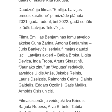
daļas direktore Rita Ruduša.
Daudzsēriju filmas “Emīlija. Latvijas
preses karaliene” pirmizrāde plānota
2021. gada rudenī, bet 2022. gadā seriālu
izrādīs Latvijas Televīzija.
Filmā Emīlijas Benjamiņas lomu atveido
aktrise Guna Zariņa, Antonu Benjamiņu –
Juris Bartkevičs, seriālā filmējās daudzi
izcili Latvijas aktieri – Baiba Broka, Ligita
Dēvica, Inga Tropa, Artūrs Skrastiņš,
“Jaunāko ziņu” un “Atpūtas” redakciju
atveidos Uldis Anže, Jēkabs Reinis,
Lauris Dzelzītis, Raimonds Celms, Dainis
Gaidelis, Edgars Ozoliņš, Gatis Maliks,
Arnolds Osis un citi.
Filmas scenāriju veidojuši Ivo Briedis,
Baņuta Rubess, Aiva Birbele, Tabita