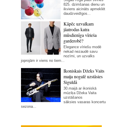
825. dzimšanas dienu un
ikviens aicināts apmeklēt
daudzveidīgos...
Kāpēc uzvalkam
jāatrodas katra
mūsdienīga vīrieša
garderobē?
Elegance vīriešu modē
nekad nezaudē savu
nozīmi, un uzvalks
joprojām ir viens no tiem...
Ikoniskais Džeks Vaits
maija nogalē uzstāsies
Siguldā
30.maijā ar ikoniskā
mūziķa Džeka Vaita
uzstāšanos
sāksies vasaras koncertu
sezona...