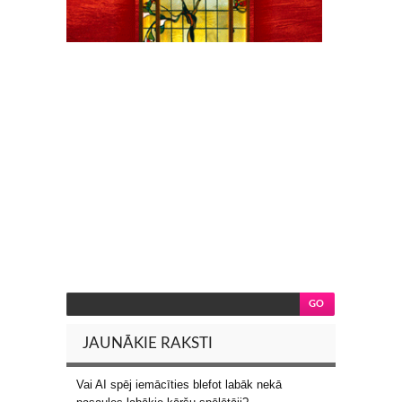
JAUNĀKIE RAKSTI
Vai AI spēj iemācīties blefot labāk nekā