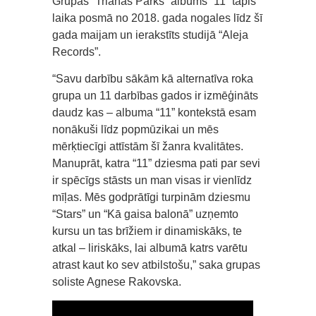
Grupas “Triānas Parks” albums “11” tapis
laika posmā no 2018. gada nogales līdz šī
gada maijam un ierakstīts studijā “Aleja
Records”.
“Savu darbību sākām kā alternatīva roka
grupa un 11 darbības gados ir izmēģināts
daudz kas – albuma “11” kontekstā esam
nonākuši līdz popmūzikai un mēs
mērķtiecīgi attīstām šī žanra kvalitātes.
Manuprāt, katra “11” dziesma pati par sevi
ir spēcīgs stāsts un man visas ir vienlīdz
mīļas. Mēs godprātīgi turpinām dziesmu
“Stars” un “Kā gaisa balonā” uzņemto
kursu un tas brīžiem ir dinamiskāks, te
atkal – liriskāks, lai albumā katrs varētu
atrast kaut ko sev atbilstošu,” saka grupas
soliste Agnese Rakovska.