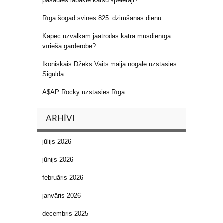
pasaules labākie kāršu spēlētāji?
Rīga šogad svinēs 825. dzimšanas dienu
Kāpēc uzvalkam jāatrodas katra mūsdienīga
vīrieša garderobē?
Ikoniskais Džeks Vaits maija nogalē uzstāsies
Siguldā
A$AP Rocky uzstāsies Rīgā
ARHĪVI
jūlijs 2026
jūnijs 2026
februāris 2026
janvāris 2026
decembris 2025