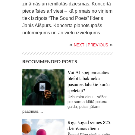
zināmās un iemīļotās dziesmas. Koncertā
piedalīsies arī viesi – kā pirmais no viņiem
tiek izziņots “The Sound Poets” līderis
Jānis Aišpurs. Koncertā plānots īpašs
noformējums un arī vietu izvietojums.
«
»
NEXT
|
PREVIOUS
RECOMMENDED POSTS
Vai AI spēj iemācīties
blefot labāk nekā
pasaules labākie kāršu
spēlētāji?
Uzbursim ainu – sēžot
pie samta klātā pokera
galda, pulss jūtami
paātrinās,...
Rīga šogad svinēs 825.
dzimšanas dienu
Šogad Rīga plaši svinēs