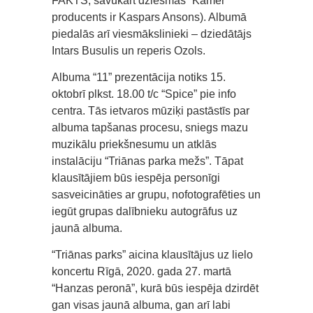
FAKTS, savukārt dziesmas “Kamēr”
producents ir Kaspars Ansons). Albumā
piedalās arī viesmākslinieki – dziedātājs
Intars Busulis un reperis Ozols.
Albuma “11” prezentācija notiks 15.
oktobrī plkst. 18.00 t/c “Spice” pie info
centra. Tās ietvaros mūziķi pastāstīs par
albuma tapšanas procesu, sniegs mazu
muzikālu priekšnesumu un atklās
instalāciju “Triānas parka mežs”. Tāpat
klausītājiem būs iespēja personīgi
sasveicināties ar grupu, nofotografēties un
iegūt grupas dalībnieku autogrāfus uz
jaunā albuma.
“Triānas parks” aicina klausītājus uz lielo
koncertu Rīgā, 2020. gada 27. martā
“Hanzas peronā”, kurā būs iespēja dzirdēt
gan visas jaunā albuma, gan arī labi