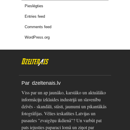
Pieslēgties
Entries feed
Comments feed
WordPress.org
Par dzeltenais.lv
Viss par un ap jaunāko, karstāko un aktuālāko
informāciju izklaides industrijā un slavenību
dzīvēs - skandāli, stāsti, jaunumi un pikantākās
fotogrāfijas. Vēlies ieskatīties Latvijas un
pasaules "zvaigžņu ikdienā"? Un varbūt pat
pats iejusties paparaci lomā un ziņot par