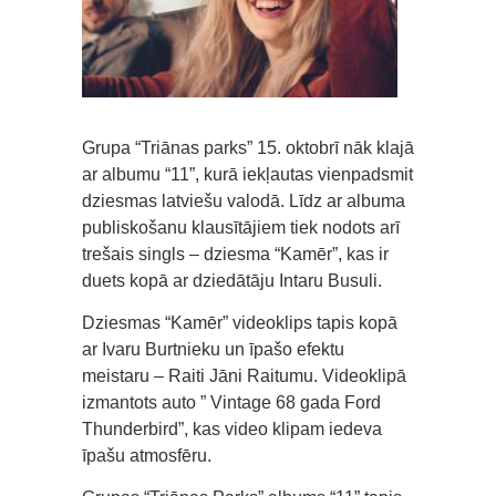
Grupa “Triānas parks” 15. oktobrī nāk klajā
ar albumu “11”, kurā iekļautas vienpadsmit
dziesmas latviešu valodā. Līdz ar albuma
publiskošanu klausītājiem tiek nodots arī
trešais singls – dziesma “Kamēr”, kas ir
duets kopā ar dziedātāju Intaru Busuli.
Dziesmas “Kamēr” videoklips tapis kopā
ar Ivaru Burtnieku un īpašo efektu
meistaru – Raiti Jāni Raitumu. Videoklipā
izmantots auto ” Vintage 68 gada Ford
Thunderbird”, kas video klipam iedeva
īpašu atmosfēru.