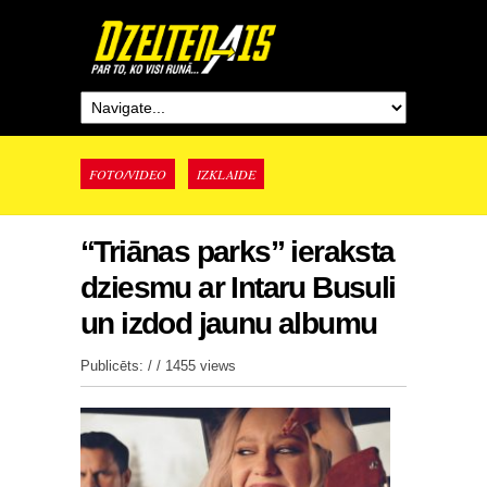
FOTO/VIDEO
IZKLAIDE
“Triānas parks” ieraksta
dziesmu ar Intaru Busuli
un izdod jaunu albumu
Publicēts: / /
1455 views