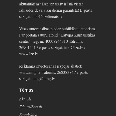
aktualitātēm? Dzeltenais.lv ir īstā vieta!
Izklaides deva visai dienai garantēta! E-pasts
saziņai: info@dzeltenais.lv
Visas autortiesības pieder publikāciju autoriem.
Par portāla saturu atbild "Latvijas Žurnālistikas
centrs", reģ. nr. 40008244310 Tālrunis:
26901441 / e-pasts saziņai: info@lzc.lv /
www.lzc.lv
Reklāmas izvietošanas iespējas skatiet:
www.nmg.lv Tālrunis: 26838384 / e-pasts
saziņai: nmg@nmg.lv
Tēmas
Aktuāli
Filmas/Seriāli
Foto/Video