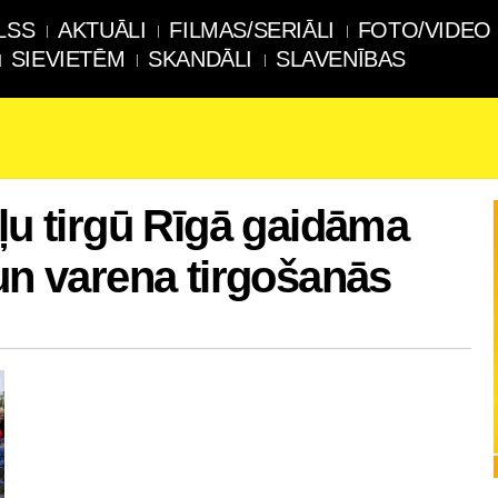
LSS
AKTUĀLI
FILMAS/SERIĀLI
FOTO/VIDEO
SIEVIETĒM
SKANDĀLI
SLAVENĪBAS
āļu tirgū Rīgā gaidāma
 un varena tirgošanās