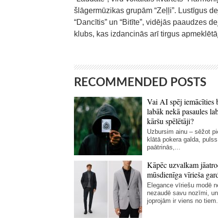
šlāgermūzikas grupām “Zeļļi”. Lustīgus d
“Dancītis” un “Bitīte”, vidējās paaudzes 
klubs, kas izdancinās arī tirgus apmeklētā
RECOMMENDED POSTS
Vai AI spēj iemācīties 
labāk nekā pasaules la
kāršu spēlētāji?
Uzbursim ainu – sēžot p
klātā pokera galda, pulss
paātrinās,...
Kāpēc uzvalkam jāatro
mūsdienīga vīrieša gar
Elegance vīriešu modē 
nezaudē savu nozīmi, un
joprojām ir viens no tiem.