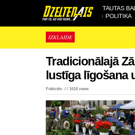
TAUTAS BA
POLITIKA
IZKLAIDE
Tradicionālajā Z
lustīga līgošana
Publicēts: / /
1618 views