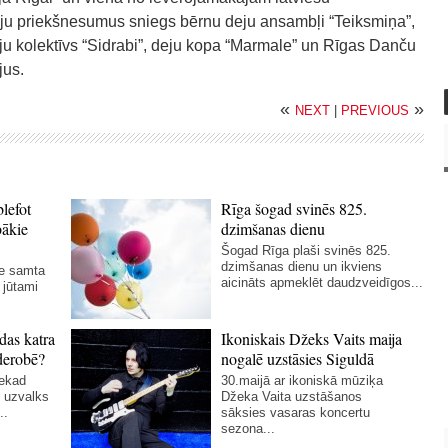
eju priekšnesumus sniegs bērnu deju ansambļi “Teiksmiņa”,
deju kolektīvs “Sidrabi”, deju kopa “Marmale” un Rīgas Danču
jus.
«
»
NEXT
|
PREVIOUS
blefot
Rīga šogad svinēs 825.
bākie
dzimšanas dienu
Šogad Rīga plaši svinēs 825.
dzimšanas dienu un ikviens
ie samta
aicināts apmeklēt daudzveidīgos...
 jūtami
das katra
Ikoniskais Džeks Vaits maija
derobē?
nogalē uzstāsies Siguldā
nekad
30.maijā ar ikoniskā mūziķa
 uzvalks
Džeka Vaita uzstāšanos
..
sāksies vasaras koncertu
sezona...