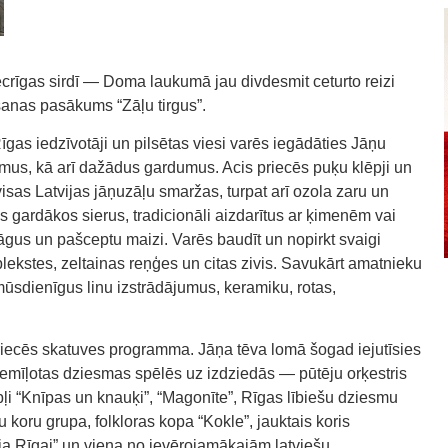
Vecrīgas sirdī — Doma laukumā jau divdesmit ceturto reizi
ošanas pasākums “Zāļu tirgus”.
gas iedzīvotāji un pilsētas viesi varēs iegādāties Jāņu
umus, kā arī dažādus gardumus. Acis priecēs puķu klēpji un
isas Latvijas jāņuzāļu smaržas, turpat arī ozola zaru un
gardākos sierus, tradicionāli aizdarītus ar ķimenēm vai
āgus un pašceptu maizi. Varēs baudīt un nopirkt svaigi
ekstes, zeltainas reņģes un citas zivis. Savukārt amatnieku
 mūsdienīgus linu izstrādājumus, keramiku, rotas,
priecēs skatuves programma. Jāņa tēva lomā šogad iejutīsies
iemīļotas dziesmas spēlēs uz izdziedās — pūtēju orķestris
ļi “Knīpas un knauķi”, “Magonīte”, Rīgas lībiešu dziesmu
 koru grupa, folkloras kopa “Kokle”, jauktais koris
ija Rīgai” un viena no ievērojamākajām latviešu