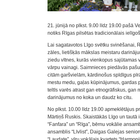
21. jūnijā no plkst. 9.00 līdz 19.00 pašā 
notiks Rīgas pilsētas tradicionālais ielīg
Lai sagatavotos Līgo svētku svinēšanai, Rī
zāles, lietišķās mākslas meistaru darināj
ziedu vītnes, kurās vienkopus sajūtamas v
vārpu vainagi. Saimnieces piedāvās pašus 
citām garšvielām, kārdinošus spīdīgus pīr
mestu medu, gaļas kūpinājumus, gardas pl
teltīs varēs atrast gan etnogrāfiskus, gan
darinājumus no koka un daudz ko citu.
No plkst. 10.00 līdz 19.00 apmeklētājus 
Mārtiņš Ruskis. Skaistākās Līgo un tautā 
“Fanfara” un “Rīga”, bērnu vokālie ansamb
ansamblis “Līvlist”, Daigas Galejas senioru
“Laudate”, vīru vokālais kvartets “Harmon