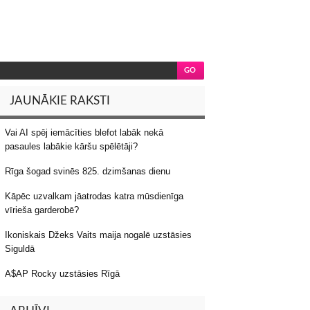
JAUNĀKIE RAKSTI
Vai AI spēj iemācīties blefot labāk nekā
pasaules labākie kāršu spēlētāji?
Rīga šogad svinēs 825. dzimšanas dienu
Kāpēc uzvalkam jāatrodas katra mūsdienīga
vīrieša garderobē?
Ikoniskais Džeks Vaits maija nogalē uzstāsies
Siguldā
A$AP Rocky uzstāsies Rīgā