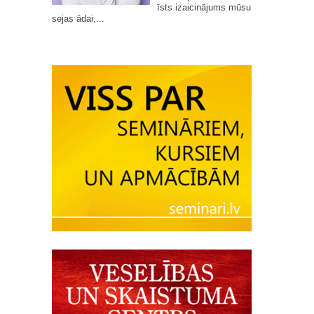
īsts izaicinājums mūsu
sejas ādai,...