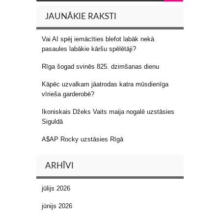
JAUNĀKIE RAKSTI
Vai AI spēj iemācīties blefot labāk nekā
pasaules labākie kāršu spēlētāji?
Rīga šogad svinēs 825. dzimšanas dienu
Kāpēc uzvalkam jāatrodas katra mūsdienīga
vīrieša garderobē?
Ikoniskais Džeks Vaits maija nogalē uzstāsies
Siguldā
A$AP Rocky uzstāsies Rīgā
ARHĪVI
jūlijs 2026
jūnijs 2026