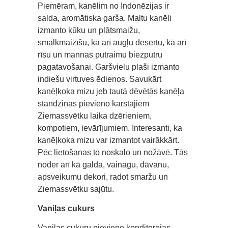
Piemēram, kanēlim no Indonēzijas ir
salda, aromātiska garša. Maltu kanēli
izmanto kūku un plātsmaižu,
smalkmaizīšu, kā arī augļu desertu, kā arī
rīsu un mannas putraimu biezputru
pagatavošanai. Garšvielu plaši izmanto
indiešu virtuves ēdienos. Savukārt
kanēļkoka mizu jeb tautā dēvētās kanēļa
standziņas pievieno karstajiem
Ziemassvētku laika dzērieniem,
kompotiem, ievārījumiem. Interesanti, ka
kanēļkoka mizu var izmantot vairākkārt.
Pēc lietošanas to noskalo un nožāvē. Tās
noder arī kā galda, vainagu, dāvanu,
apsveikumu dekori, radot smaržu un
Ziemassvētku sajūtu.
Vaniļas cukurs
Vaniļas cukuru pievieno konditorejas