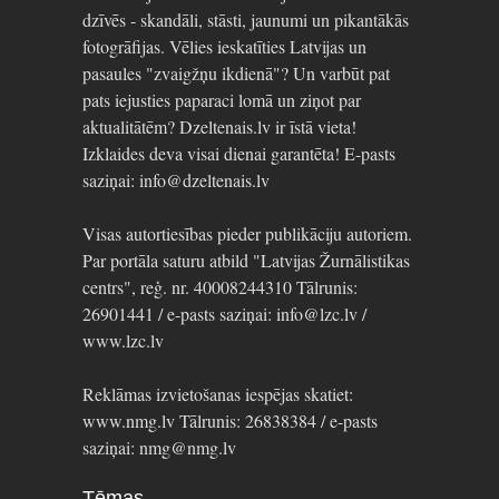
dzīvēs - skandāli, stāsti, jaunumi un pikantākās
fotogrāfijas. Vēlies ieskatīties Latvijas un
pasaules "zvaigžņu ikdienā"? Un varbūt pat
pats iejusties paparaci lomā un ziņot par
aktualitātēm? Dzeltenais.lv ir īstā vieta!
Izklaides deva visai dienai garantēta! E-pasts
saziņai: info@dzeltenais.lv
Visas autortiesības pieder publikāciju autoriem.
Par portāla saturu atbild "Latvijas Žurnālistikas
centrs", reģ. nr. 40008244310 Tālrunis:
26901441 / e-pasts saziņai: info@lzc.lv /
www.lzc.lv
Reklāmas izvietošanas iespējas skatiet:
www.nmg.lv Tālrunis: 26838384 / e-pasts
saziņai: nmg@nmg.lv
Tēmas