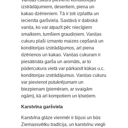
izstrādājumiem, desertiem, piena un
kakao dzērieniem. Tā ir ļoti izplatīta un
iecienīta garšviela. Sastāvā ir dabiskā
vaniļa, ko var atpazīt pēc niecīgiem
smalkiem, tumšiem graudiņiem. Vaniļas
cukuru plaši izmanto maizes cepšanā un
konditorijas izstrādājumos, arī piena
dzērienos un kakao. Vaniļas cukuram ir
piesātināta garša un aromāts, ar to
pūdercukura vietā var pārkaisīt kūkas u.c.
konditorijas izstrādājumus. Vaniļas cukuru
var pievienot putukrējumam un
biezpienam (piemēram, ar svaigām
ogām), kā arī kompotiem un ķīseļiem.
Karstvīna garšviela
Karstvīna glāze vienmēr ir bijusi un būs
Ziemassvētku tradīcija, un karstvīnu viegli