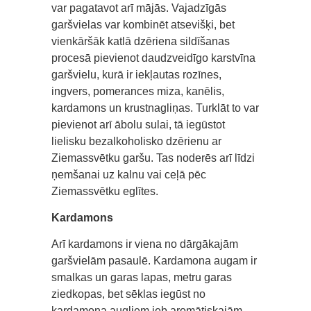
var pagatavot arī mājās. Vajadzīgās
garšvielas var kombinēt atsevišķi, bet
vienkāršāk katlā dzēriena sildīšanas
procesā pievienot daudzveidīgo karstvīna
garšvielu, kurā ir iekļautas rozīnes,
ingvers, pomerances miza, kanēlis,
kardamons un krustnagliņas. Turklāt to var
pievienot arī ābolu sulai, tā iegūstot
lielisku bezalkoholisko dzērienu ar
Ziemassvētku garšu. Tas noderēs arī līdzi
ņemšanai uz kalnu vai ceļā pēc
Ziemassvētku eglītes.
Kardamons
Arī kardamons ir viena no dārgākajām
garšvielām pasaulē. Kardamona augam ir
smalkas un garas lapas, metru garas
ziedkopas, bet sēklas iegūst no
kardamona augļiem jeb aromātiskajām