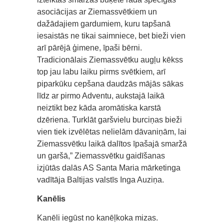
asociācijas ar Ziemassvētkiem un
dažādajiem gardumiem, kuru tapšanā
iesaistās ne tikai saimniece, bet bieži vien
arī pārējā ģimene, īpaši bērni.
Tradicionālais Ziemassvētku augļu kēkss
top jau labu laiku pirms svētkiem, arī
piparkūku cepšana daudzās mājās sākas
līdz ar pirmo Adventu, aukstajā laikā
neiztikt bez kāda aromātiska karstā
dzēriena. Turklāt garšvielu burciņas bieži
vien tiek izvēlētas nelielām dāvaniņām, lai
Ziemassvētku laikā dalītos īpašajā smaržā
un garšā,” Ziemassvētku gaidīšanas
izjūtās dalās AS Santa Maria mārketinga
vadītāja Baltijas valstīs Inga Auziņa.
Kanēlis
Kanēli iegūst no kanēļkoka mizas.