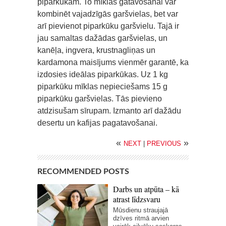
piparkūkām. To mīklas gatavošanai var
kombinēt vajadzīgās garšvielas, bet var
arī pievienot piparkūku garšvielu. Tajā ir
jau samaltas dažādas garšvielas, un
kanēļa, ingvera, krustnagliņas un
kardamona maisījums vienmēr garantē, ka
izdosies ideālas piparkūkas. Uz 1 kg
piparkūku mīklas nepieciešams 15 g
piparkūku garšvielas. Tās pievieno
atdzisušam sīrupam. Izmanto arī dažādu
desertu un kafijas pagatavošanai.
«
»
NEXT
|
PREVIOUS
RECOMMENDED POSTS
Darbs un atpūta – kā
atrast līdzsvaru
Mūsdienu straujajā
dzīves ritmā arvien