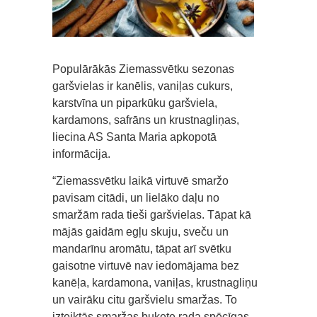
Populārākās Ziemassvētku sezonas
garšvielas ir kanēlis, vaniļas cukurs,
karstvīna un piparkūku garšviela,
kardamons, safrāns un krustnagliņas,
liecina AS Santa Maria apkopotā
informācija.
“Ziemassvētku laikā virtuvē smaržo
pavisam citādi, un lielāko daļu no
smaržām rada tieši garšvielas. Tāpat kā
mājās gaidām egļu skuju, sveču un
mandarīnu aromātu, tāpat arī svētku
gaisotne virtuvē nav iedomājama bez
kanēļa, kardamona, vaniļas, krustnagliņu
un vairāku citu garšvielu smaržas. To
izteiktās smaržas buķete rada spēcīgas