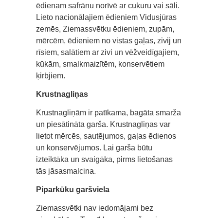
ēdienam safrānu norīvē ar cukuru vai sāli.
Lieto nacionālajiem ēdieniem Vidusjūras
zemēs, Ziemassvētku ēdieniem, zupām,
mērcēm, ēdieniem no vistas gaļas, zivij un
rīsiem, salātiem ar zivi un vēžveidīgajiem,
kūkām, smalkmaizītēm, konservētiem
ķirbjiem.
Krustnagliņas
Krustnagliņām ir patīkama, bagāta smarža
un piesātināta garša. Krustnagliņas var
lietot mērcēs, sautējumos, gaļas ēdienos
un konservējumos. Lai garša būtu
izteiktāka un svaigāka, pirms lietošanas
tās jāsasmalcina.
Piparkūku garšviela
Ziemassvētki nav iedomājami bez