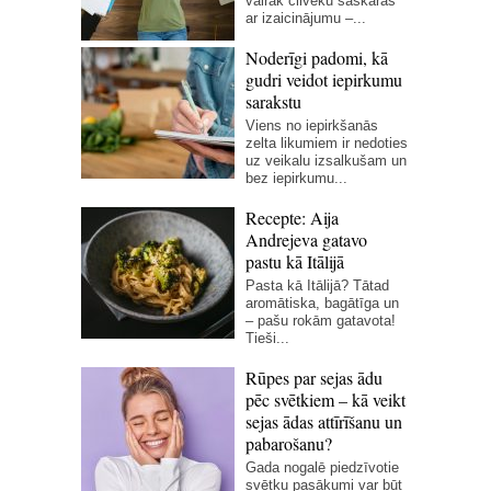
vairāk cilvēku saskaras
ar izaicinājumu –...
Noderīgi padomi, kā
gudri veidot iepirkumu
sarakstu
Viens no iepirkšanās
zelta likumiem ir nedoties
uz veikalu izsalkušam un
bez iepirkumu...
Recepte: Aija
Andrejeva gatavo
pastu kā Itālijā
Pasta kā Itālijā? Tātad
aromātiska, bagātīga un
– pašu rokām gatavota!
Tieši...
Rūpes par sejas ādu
pēc svētkiem – kā veikt
sejas ādas attīrīšanu un
pabarošanu?
Gada nogalē piedzīvotie
svētku pasākumi var būt