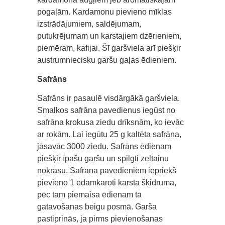
pogaļām. Kardamonu pievieno mīklas
izstrādājumiem, saldējumam,
putukrējumam un karstajiem dzērieniem,
piemēram, kafijai. Šī garšviela arī piešķir
austrumniecisku garšu gaļas ēdieniem.
Safrāns
Safrāns ir pasaulē visdārgākā garšviela.
Smalkos safrāna pavedienus iegūst no
safrāna krokusa ziedu drīksnām, ko ievāc
ar rokām. Lai iegūtu 25 g kaltēta safrāna,
jāsavāc 3000 ziedu. Safrāns ēdienam
piešķir īpašu garšu un spilgti zeltainu
nokrāsu. Safrāna pavedieniem iepriekš
pievieno 1 ēdamkaroti karsta šķidruma,
pēc tam piemaisa ēdienam tā
gatavošanas beigu posmā. Garša
pastiprinās, ja pirms pievienošanas