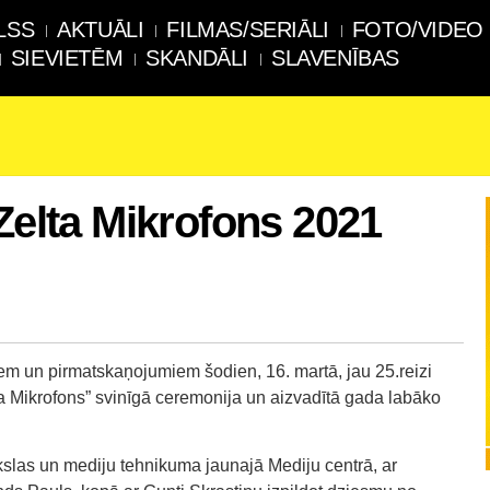
LSS
AKTUĀLI
FILMAS/SERIĀLI
FOTO/VIDEO
SIEVIETĒM
SKANDĀLI
SLAVENĪBAS
 Zelta Mikrofons 2021
iem un pirmatskaņojumiem šodien, 16. martā, jau 25.reizi
a Mikrofons” svinīgā ceremonija un aizvadītā gada labāko
slas un mediju tehnikuma jaunajā Mediju centrā, ar