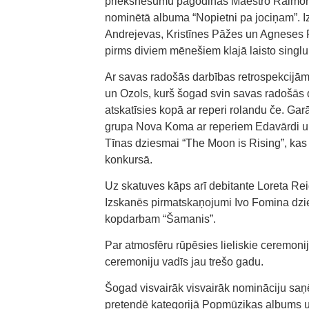
priekšnesumu pagodinās Maestro Raimonds
nominētā albuma “Nopietni pa jociņam”. Iz
Andrejevas, Kristīnes Pāžes un Agneses R
pirms diviem mēnešiem klajā laisto singl
Ar savas radošās darbības retrospekcijām
un Ozols, kurš šogad svin savas radošās
atskatīsies kopā ar reperi rolandu če. G
grupa Nova Koma ar reperiem Edavārdi un
Tīnas dziesmai “The Moon is Rising”, kas 
konkursā.
Uz skatuves kāps arī debitante Loreta Re
Izskanēs pirmatskaņojumi Ivo Fomina dzie
kopdarbam “Šamanis”.
Par atmosfēru rūpēsies lieliskie ceremoni
ceremoniju vadīs jau trešo gadu.
Šogad visvairāk visvairāk nomināciju saņ
pretendē kategorijā Popmūzikas albums u