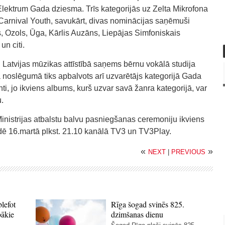
 Elektrum Gada dziesma. Trīs kategorijās uz Zelta Mikrofona
 Carnival Youth, savukārt, divas nominācijas saņēmuši
s, Ozols, Ūga, Kārlis Auzāns, Liepājas Simfoniskais
un citi.
 Latvijas mūzikas attīstībā saņems bērnu vokālā studija
 noslēgumā tiks apbalvots arī uzvarētājs kategorijā Gada
i, jo ikviens albums, kurš uzvar savā žanra kategorijā, var
.
Ministrijas atbalstu balvu pasniegšanas ceremoniju ikviens
aidē 16.martā plkst. 21.10 kanālā TV3 un TV3Play.
«
»
NEXT
|
PREVIOUS
blefot
Rīga šogad svinēs 825.
bākie
dzimšanas dienu