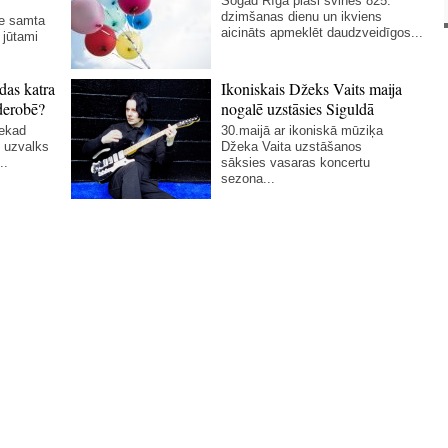
Šogad Rīga plaši svinēs 825.
dzimšanas dienu un ikviens
ie samta
aicināts apmeklēt daudzveidīgos...
 jūtami
das katra
Ikoniskais Džeks Vaits maija
derobē?
nogalē uzstāsies Siguldā
nekad
30.maijā ar ikoniskā mūziķa
 uzvalks
Džeka Vaita uzstāšanos
..
sāksies vasaras koncertu
sezona...