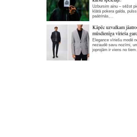
Uzbursim ainu – sēžot p
klātā pokera galda, pulss
paātrinās,...
Kāpēc uzvalkam jāatro
mūsdienīga vīrieša gar
Elegance vīriešu modē 
nezaudē savu nozīmi, un
joprojām ir viens no tiem.