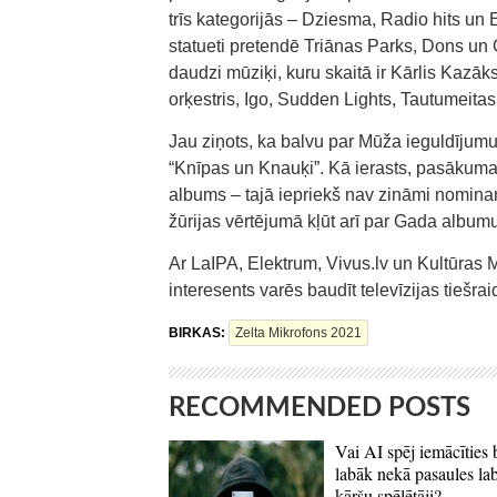
trīs kategorijās – Dziesma, Radio hits un
statueti pretendē Triānas Parks, Dons un
daudzi mūziķi, kuru skaitā ir Kārlis Kazāk
orķestris, Igo, Sudden Lights, Tautumeitas 
Jau ziņots, ka balvu par Mūža ieguldījumu
“Knīpas un Knauķi”. Kā ierasts, pasākuma
albums – tajā iepriekš nav zināmi nominant
žūrijas vērtējumā kļūt arī par Gada albumu
Ar LaIPA, Elektrum, Vivus.lv un Kultūras 
interesents varēs baudīt televīzijas tiešr
BIRKAS:
Zelta Mikrofons 2021
RECOMMENDED POSTS
Vai AI spēj iemācīties 
labāk nekā pasaules la
kāršu spēlētāji?