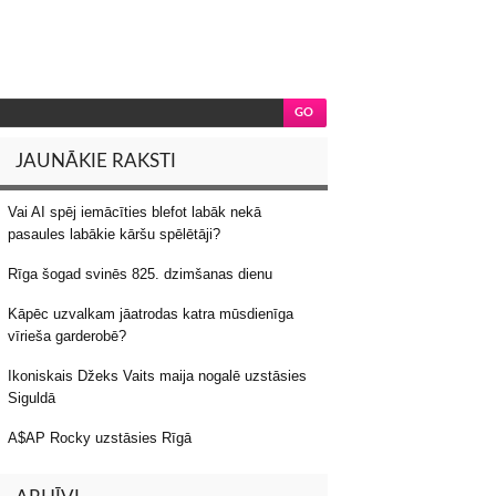
JAUNĀKIE RAKSTI
Vai AI spēj iemācīties blefot labāk nekā
pasaules labākie kāršu spēlētāji?
Rīga šogad svinēs 825. dzimšanas dienu
Kāpēc uzvalkam jāatrodas katra mūsdienīga
vīrieša garderobē?
Ikoniskais Džeks Vaits maija nogalē uzstāsies
Siguldā
A$AP Rocky uzstāsies Rīgā