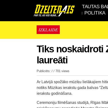
TAUTAS BA
POLITIKA
IZKLAIDE
Tiks noskaidroti
laureāti
Publicēts: / /
701 views
Ar Latvijā spožāko mūziķu lielākajiem hit
notiks Mūzikas ierakstu gada balvas “Zelt
ierakstu godināšana.
Ceremoniju filmēšanas studijā, Rīgas Māk