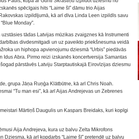
 Pauls, kopā ar Gunti Skrastiņu izpildot dziesmu no
skanēs spēcīgais hits “Laime šī” dāmu trio Aijas
akovskas izpildījumā, kā arī dīva Linda Leen izpildīs savu
u “Blue Monday”.
 uzstāsies tādas Latvijas mūzikas zvaigznes kā Instrumenti
 darbības divdesmitgadi un uz paveikto priekšnesuma veidā
arāžroka un hiphopa apvienojumu dziesmā “Urbis” piedāvās
 Idus Abra. Pirmo reizi izskanēs koncertversija Samantas
šogad pārstāvēs Latviju Starptautiskajā Eirovīzijas dziesmu
ide, grupa Jāņa Ruņģa Klātbūtne, kā arī Chris Noah.
smai “Tu man esi”, kā arī Aijas Andrejevas un Zebrenes
jmeistari Mārtiņš Daugulis un Kaspars Breidaks, kuri kopīgi
ēmusi Aija Andrejeva, kura uz balvu Zelta Mikrofons
n Dziesma, kā arī kopdarbs “Laime šī” pretendē uz balvu