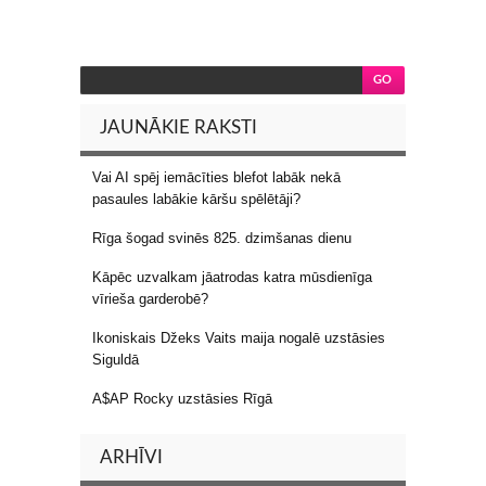
JAUNĀKIE RAKSTI
Vai AI spēj iemācīties blefot labāk nekā
pasaules labākie kāršu spēlētāji?
Rīga šogad svinēs 825. dzimšanas dienu
Kāpēc uzvalkam jāatrodas katra mūsdienīga
vīrieša garderobē?
Ikoniskais Džeks Vaits maija nogalē uzstāsies
Siguldā
A$AP Rocky uzstāsies Rīgā
ARHĪVI