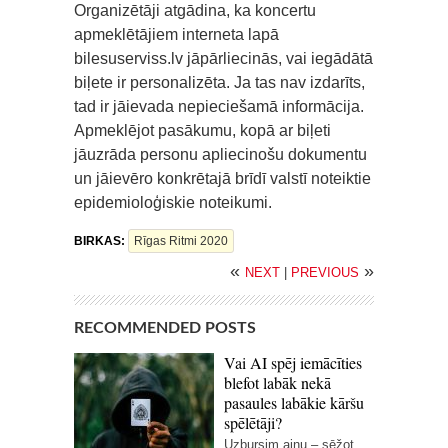
Organizētāji atgādina, ka koncertu
apmeklētājiem interneta lapā
bilesuserviss.lv jāpārliecinās, vai iegādātā
biļete ir personalizēta. Ja tas nav izdarīts,
tad ir jāievada nepieciešamā informācija.
Apmeklējot pasākumu, kopā ar biļeti
jāuzrāda personu apliecinošu dokumentu
un jāievēro konkrētajā brīdī valstī noteiktie
epidemioloģiskie noteikumi.
BIRKAS:
Rīgas Ritmi 2020
«
»
NEXT
|
PREVIOUS
RECOMMENDED POSTS
Vai AI spēj iemācīties
blefot labāk nekā
pasaules labākie kāršu
spēlētāji?
Uzbursim ainu – sēžot