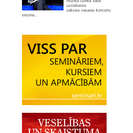
mūziķa Džeka Vaita
uzstāšanos
sāksies vasaras koncertu
sezona...