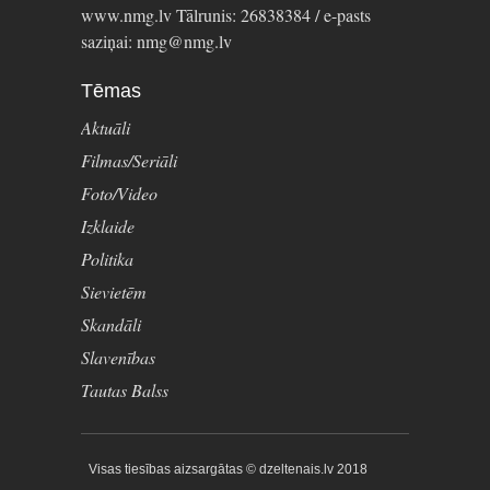
www.nmg.lv Tālrunis: 26838384 / e-pasts
saziņai: nmg@nmg.lv
Tēmas
Aktuāli
Filmas/Seriāli
Foto/Video
Izklaide
Politika
Sievietēm
Skandāli
Slavenības
Tautas Balss
Visas tiesības aizsargātas © dzeltenais.lv 2018