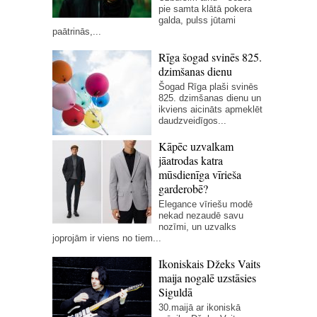
pie samta klātā pokera
galda, pulss jūtami
paātrinās,...
Rīga šogad svinēs 825.
dzimšanas dienu
Šogad Rīga plaši svinēs
825. dzimšanas dienu un
ikviens aicināts apmeklēt
daudzveidīgos...
Kāpēc uzvalkam
jāatrodas katra
mūsdienīga vīrieša
garderobē?
Elegance vīriešu modē
nekad nezaudē savu
nozīmi, un uzvalks
joprojām ir viens no tiem...
Ikoniskais Džeks Vaits
maija nogalē uzstāsies
Siguldā
30.maijā ar ikoniskā