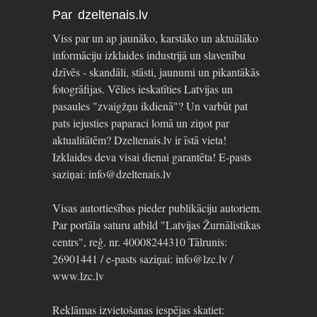
Par dzeltenais.lv
Viss par un ap jaunāko, karstāko un aktuālāko
informāciju izklaides industrijā un slavenību
dzīvēs - skandāli, stāsti, jaunumi un pikantākās
fotogrāfijas. Vēlies ieskatīties Latvijas un
pasaules "zvaigžņu ikdienā"? Un varbūt pat
pats iejusties paparaci lomā un ziņot par
aktualitātēm? Dzeltenais.lv ir īstā vieta!
Izklaides deva visai dienai garantēta! E-pasts
saziņai: info@dzeltenais.lv
Visas autortiesības pieder publikāciju autoriem.
Par portāla saturu atbild "Latvijas Žurnālistikas
centrs", reģ. nr. 40008244310 Tālrunis:
26901441 / e-pasts saziņai: info@lzc.lv /
www.lzc.lv
Reklāmas izvietošanas iespējas skatiet: