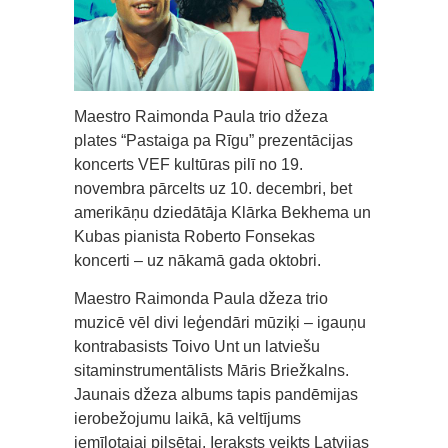
Maestro Raimonda Paula trio džeza
plates “Pastaiga pa Rīgu” prezentācijas
koncerts VEF kultūras pilī no 19.
novembra pārcelts uz 10. decembri, bet
amerikāņu dziedātāja Klārka Bekhema un
Kubas pianista Roberto Fonsekas
koncerti – uz nākamā gada oktobri.
Maestro Raimonda Paula džeza trio
muzicē vēl divi leģendāri mūziķi – igauņu
kontrabasists Toivo Unt un latviešu
sitaminstrumentālists Māris Briežkalns.
Jaunais džeza albums tapis pandēmijas
ierobežojumu laikā, kā veltījums
iemīļotajai pilsētai. Ieraksts veikts Latvijas