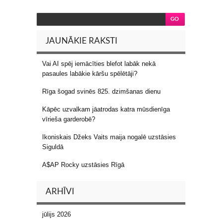
JAUNĀKIE RAKSTI
Vai AI spēj iemācīties blefot labāk nekā
pasaules labākie kāršu spēlētāji?
Rīga šogad svinēs 825. dzimšanas dienu
Kāpēc uzvalkam jāatrodas katra mūsdienīga
vīrieša garderobē?
Ikoniskais Džeks Vaits maija nogalē uzstāsies
Siguldā
A$AP Rocky uzstāsies Rīgā
ARHĪVI
jūlijs 2026