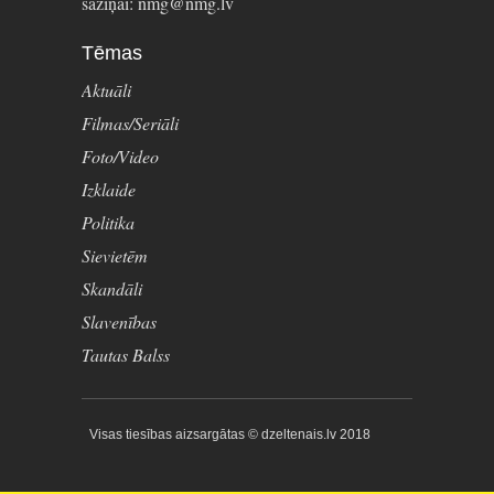
saziņai: nmg@nmg.lv
Tēmas
Aktuāli
Filmas/Seriāli
Foto/Video
Izklaide
Politika
Sievietēm
Skandāli
Slavenības
Tautas Balss
Visas tiesības aizsargātas © dzeltenais.lv 2018