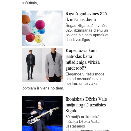
paātrinās,...
Rīga šogad svinēs 825.
dzimšanas dienu
Šogad Rīga plaši svinēs
825. dzimšanas dienu un
ikviens aicināts apmeklēt
daudzveidīgos...
Kāpēc uzvalkam
jāatrodas katra
mūsdienīga vīrieša
garderobē?
Elegance vīriešu modē
nekad nezaudē savu
nozīmi, un uzvalks
joprojām ir viens no tiem...
Ikoniskais Džeks Vaits
maija nogalē uzstāsies
Siguldā
30.maijā ar ikoniskā
mūziķa Džeka Vaita
uzstāšanos
sāksies vasaras koncertu