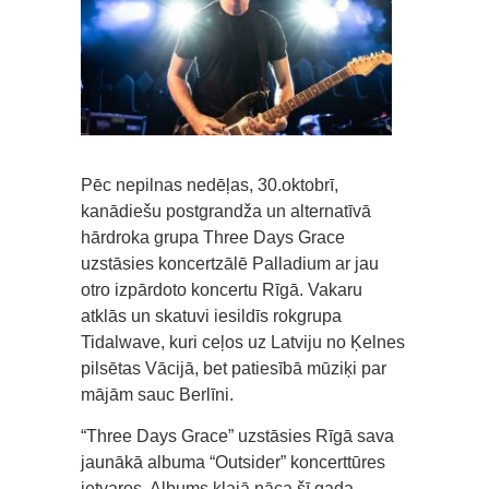
Pēc nepilnas nedēļas, 30.oktobrī,
kanādiešu postgrandža un alternatīvā
hārdroka grupa Three Days Grace
uzstāsies koncertzālē Palladium ar jau
otro izpārdoto koncertu Rīgā. Vakaru
atklās un skatuvi iesildīs rokgrupa
Tidalwave, kuri ceļos uz Latviju no Ķelnes
pilsētas Vācijā, bet patiesībā mūziķi par
mājām sauc Berlīni.
“Three Days Grace” uzstāsies Rīgā sava
jaunākā albuma “Outsider” koncerttūres
ietvaros. Albums klajā nāca šī gada