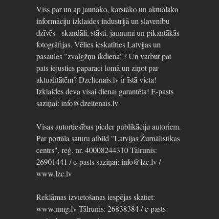
Viss par un ap jaunāko, karstāko un aktuālāko
informāciju izklaides industrijā un slavenību
dzīvēs - skandāli, stāsti, jaunumi un pikantākās
fotogrāfijas. Vēlies ieskatīties Latvijas un
pasaules "zvaigžņu ikdienā"? Un varbūt pat
pats iejusties paparaci lomā un ziņot par
aktualitātēm? Dzeltenais.lv ir īstā vieta!
Izklaides deva visai dienai garantēta! E-pasts
saziņai: info@dzeltenais.lv
Visas autortiesības pieder publikāciju autoriem.
Par portāla saturu atbild "Latvijas Žurnālistikas
centrs", reģ. nr. 40008244310 Tālrunis:
26901441 / e-pasts saziņai: info@lzc.lv /
www.lzc.lv
Reklāmas izvietošanas iespējas skatiet:
www.nmg.lv Tālrunis: 26838384 / e-pasts