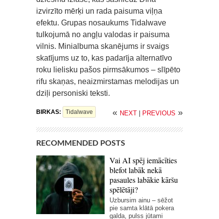
izvirzīto mērķi un rada paisuma viļņa
efektu. Grupas nosaukums Tidalwave
tulkojumā no angļu valodas ir paisuma
vilnis. Minialbuma skanējums ir svaigs
skatījums uz to, kas padarīja alternatīvo
roku lielisku pašos pirmsākumos – slīpēto
rifu skaņas, neaizmirstamas melodijas un
dziļi personiski teksti.
«
»
BIRKAS:
Tidalwave
NEXT
|
PREVIOUS
RECOMMENDED POSTS
Vai AI spēj iemācīties
blefot labāk nekā
pasaules labākie kāršu
spēlētāji?
Uzbursim ainu – sēžot
pie samta klātā pokera
galda, pulss jūtami