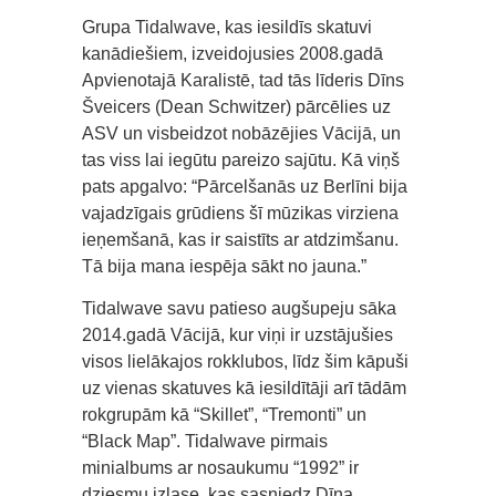
Grupa Tidalwave, kas iesildīs skatuvi
kanādiešiem, izveidojusies 2008.gadā
Apvienotajā Karalistē, tad tās līderis Dīns
Šveicers (Dean Schwitzer) pārcēlies uz
ASV un visbeidzot nobāzējies Vācijā, un
tas viss lai iegūtu pareizo sajūtu. Kā viņš
pats apgalvo: “Pārcelšanās uz Berlīni bija
vajadzīgais grūdiens šī mūzikas virziena
ieņemšanā, kas ir saistīts ar atdzimšanu.
Tā bija mana iespēja sākt no jauna.”
Tidalwave savu patieso augšupeju sāka
2014.gadā Vācijā, kur viņi ir uzstājušies
visos lielākajos rokklubos, līdz šim kāpuši
uz vienas skatuves kā iesildītāji arī tādām
rokgrupām kā “Skillet”, “Tremonti” un
“Black Map”. Tidalwave pirmais
minialbums ar nosaukumu “1992” ir
dziesmu izlase, kas sasniedz Dīna