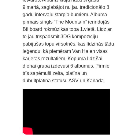
9.martā, saglabājot nu jau tradicionālo 3
gadu intervālu starp albumiem. Albuma
pirmais singls “The Mountain” ierindojās
Billboard rokmūzikas topa 1.vietā. Līdz ar
to jau trīspadsmit 3DG kompozīciju
pabijušas topu virsotnēs, kas līdzinās tādu
leģendu, kā piemēram Van Halen visas
karjeras rezultātiem. Kopumā līdz šai
dienai grupa izdevusi 6 albumus. Pirmie
trīs saņēmuši zelta, platīna un
dubultplatīna statusu ASV un Kanādā.