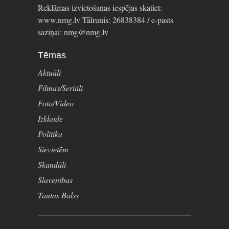
Reklāmas izvietošanas iespējas skatiet:
www.nmg.lv Tālrunis: 26838384 / e-pasts
saziņai: nmg@nmg.lv
Tēmas
Aktuāli
Filmas/Seriāli
Foto/Video
Izklaide
Politika
Sievietēm
Skandāli
Slavenības
Tautas Balss