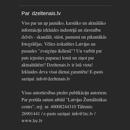
Par dzeltenais.lv
Viss par un ap jaunāko, karstāko un aktuālāko
informāciju izklaides industrijā un slavenību
dzīvēs - skandāli, stāsti, jaunumi un pikantākās
fotogrāfijas. Vēlies ieskatīties Latvijas un
pasaules "zvaigžņu ikdienā"? Un varbūt pat
pats iejusties paparaci lomā un ziņot par
aktualitātēm? Dzeltenais.lv ir īstā vieta!
Izklaides deva visai dienai garantēta! E-pasts
saziņai: info@dzeltenais.lv
Visas autortiesības pieder publikāciju autoriem.
Par portāla saturu atbild "Latvijas Žurnālistikas
centrs", reģ. nr. 40008244310 Tālrunis:
26901441 / e-pasts saziņai: info@lzc.lv /
www.lzc.lv