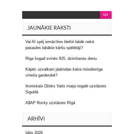
JAUNĀKIE RAKSTI
Vai AI spēj iemācīties blefot labāk nekā
pasaules labākie kāršu spēlētāji?
Rīga šogad svinēs 825. dzimšanas dienu
Kāpēc uzvalkam jāatrodas katra mūsdienīga
vīrieša garderobē?
Ikoniskais Džeks Vaits maija nogalē uzstāsies
Siguldā
A$AP Rocky uzstāsies Rīgā
ARHĪVI
jūlijs 2026