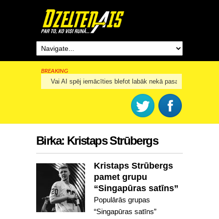
BREAKING
Vai AI spēj iemācīties blefot labāk nekā pasaules labākie k
Birka:
Kristaps Strūbergs
Kristaps Strūbergs
pamet grupu
“Singapūras satīns”
Populārās grupas
“Singapūras satīns”