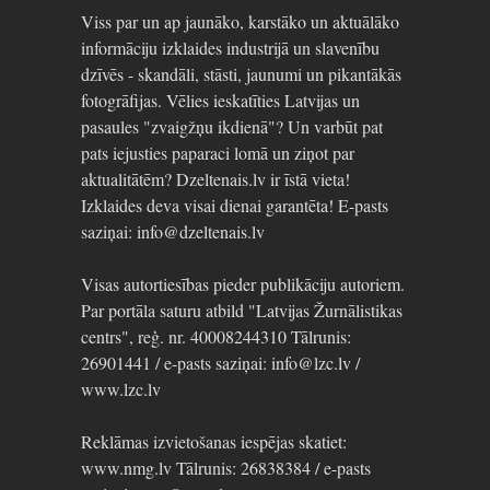
Viss par un ap jaunāko, karstāko un aktuālāko
informāciju izklaides industrijā un slavenību
dzīvēs - skandāli, stāsti, jaunumi un pikantākās
fotogrāfijas. Vēlies ieskatīties Latvijas un
pasaules "zvaigžņu ikdienā"? Un varbūt pat
pats iejusties paparaci lomā un ziņot par
aktualitātēm? Dzeltenais.lv ir īstā vieta!
Izklaides deva visai dienai garantēta! E-pasts
saziņai: info@dzeltenais.lv
Visas autortiesības pieder publikāciju autoriem.
Par portāla saturu atbild "Latvijas Žurnālistikas
centrs", reģ. nr. 40008244310 Tālrunis:
26901441 / e-pasts saziņai: info@lzc.lv /
www.lzc.lv
Reklāmas izvietošanas iespējas skatiet:
www.nmg.lv Tālrunis: 26838384 / e-pasts