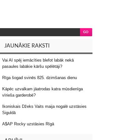
JAUNĀKIE RAKSTI
Vai AI spēj iemācīties blefot labāk nekā
pasaules labākie kāršu spēlētāji?
Rīga šogad svinēs 825. dzimšanas dienu
Kāpēc uzvalkam jāatrodas katra mūsdienīga
vīrieša garderobē?
Ikoniskais Džeks Vaits maija nogalē uzstāsies
Siguldā
A$AP Rocky uzstāsies Rīgā