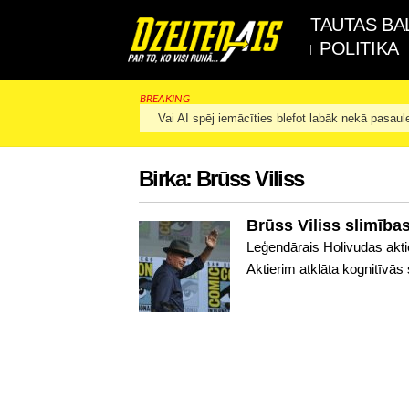
TAUTAS BA
POLITIKA
BREAKING
Vai AI spēj iemācīties blefot labāk nekā pasaul
Birka:
Brūss Viliss
Brūss Viliss slimības
Leģendārais Holivudas aktie
Aktierim atklāta kognitīvās