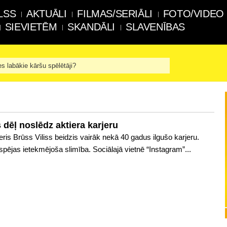
LSS
AKTUĀLI
FILMAS/SERIĀLI
FOTO/VIDEO
SIEVIETĒM
SKANDĀLI
SLAVENĪBAS
es labākie kāršu spēlētāji?
 dēļ noslēdz aktiera karjeru
ris Brūss Viliss beidzis vairāk nekā 40 gadus ilgušo karjeru.
 spējas ietekmējoša slimība. Sociālajā vietnē “Instagram”...