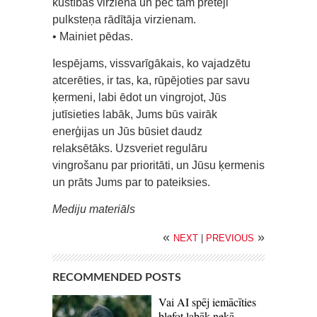
kustības virzienā un pēc tam pretēji
pulksteņa rādītāja virzienam.
• Mainiet pēdas.
Iespējams, vissvarīgākais, ko vajadzētu
atcerēties, ir tas, ka, rūpējoties par savu
ķermeni, labi ēdot un vingrojot, Jūs
jutīsieties labāk, Jums būs vairāk
enerģijas un Jūs būsiet daudz
relaksētāks. Uzsveriet regulāru
vingrošanu par prioritāti, un Jūsu ķermenis
un prāts Jums par to pateiksies.
Mediju materiāls
«
»
NEXT
|
PREVIOUS
RECOMMENDED POSTS
Vai AI spēj iemācīties
blefot labāk nekā