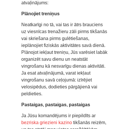
atvaļinājums:
Plānojiet treniņus
Neatkarīgi no tā, vai tas ir ātrs brauciens
uz viesnīcas trenažieru zāli pirms tikšanās
vai skriešana pirms gulētiešanas,
ieplānojiet fiziskās aktivitātes savā dienā.
Plānojot iekļaut treniņu, Jūs varēsiet labāk
organizēt savu dienu un neatstāt
vingrošanu kā nesvarīgu dienas aktivitāti.
Ja esat atvaļinājumā, varat iekļaut
vingrošanu savā ceļojumā: izīrējiet
velosipēdus, dodieties pārgājienā vai
peldieties.
Pastaigas, pastaigas, pastaigas
Ja Jūsu komandējums ir piepildīts ar
bezriska griezieni kazino
tikšanās reizēm,