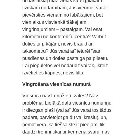
un tas atstāj maz vietas sarežģītākām
fiziskām nodarbībām, Jūs vienmēr varat
pievērsties vienam no labākajiem, bet
vienlaikus visvienkāršākajiem
vingrinājumiem – pastaigām. Vai esat
kilometru no konferenču centra? Varbūt
doties turp kājām, nevis braukt ar
taksometru? Jūs varat arī ieturēt īsas
pusdienas un doties pastaigā pa pilsētu.
Lai piepūlētos vēl nedaudz vairāk, ikreiz
izvēlieties kāpnes, nevis liftu.
Vingrošana viesnīcas numurā
Viesnīcā nav trenažieru zāles? Nav
problēma. Lielākā daļa viesnīcu numuriņu
ir diezgan plaši (vai arī Jūs varat tos tādus
padarīt, pārvietojot galdu vai krēslu), un,
ņemot vērā, ka tiešsaistē ir pieejami tik
daudzi treniņi tikai ar ķermeņa svaru, nav