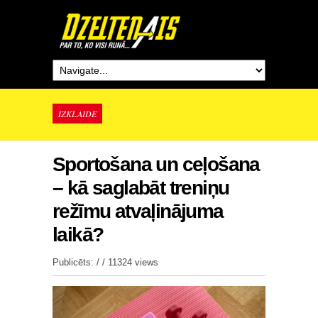
IZKLAIDE
Sportošana un ceļošana
– kā saglabāt treniņu
režīmu atvaļinājuma
laikā?
Publicēts: / /
11324 views