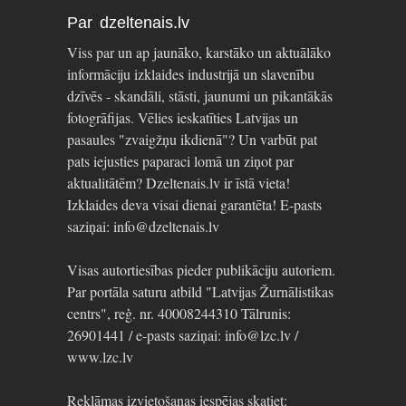
Par dzeltenais.lv
Viss par un ap jaunāko, karstāko un aktuālāko
informāciju izklaides industrijā un slavenību
dzīvēs - skandāli, stāsti, jaunumi un pikantākās
fotogrāfijas. Vēlies ieskatīties Latvijas un
pasaules "zvaigžņu ikdienā"? Un varbūt pat
pats iejusties paparaci lomā un ziņot par
aktualitātēm? Dzeltenais.lv ir īstā vieta!
Izklaides deva visai dienai garantēta! E-pasts
saziņai: info@dzeltenais.lv
Visas autortiesības pieder publikāciju autoriem.
Par portāla saturu atbild "Latvijas Žurnālistikas
centrs", reģ. nr. 40008244310 Tālrunis:
26901441 / e-pasts saziņai: info@lzc.lv /
www.lzc.lv
Reklāmas izvietošanas iespējas skatiet: