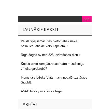
JAUNĀKIE RAKSTI
Vai AI spēj iemācīties blefot labāk nekā
pasaules labākie kāršu spēlētāji?
Rīga šogad svinēs 825. dzimšanas dienu
Kāpēc uzvalkam jāatrodas katra mūsdienīga
vīrieša garderobē?
Ikoniskais Džeks Vaits maija nogalē uzstāsies
Siguldā
A$AP Rocky uzstāsies Rīgā
ARHĪVI