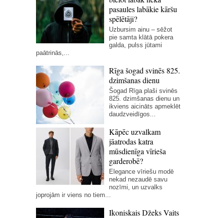
pasaules labākie kāršu
spēlētāji?
Uzbursim ainu – sēžot
pie samta klātā pokera
galda, pulss jūtami
paātrinās,...
Rīga šogad svinēs 825.
dzimšanas dienu
Šogad Rīga plaši svinēs
825. dzimšanas dienu un
ikviens aicināts apmeklēt
daudzveidīgos...
Kāpēc uzvalkam
jāatrodas katra
mūsdienīga vīrieša
garderobē?
Elegance vīriešu modē
nekad nezaudē savu
nozīmi, un uzvalks
joprojām ir viens no tiem...
Ikoniskais Džeks Vaits