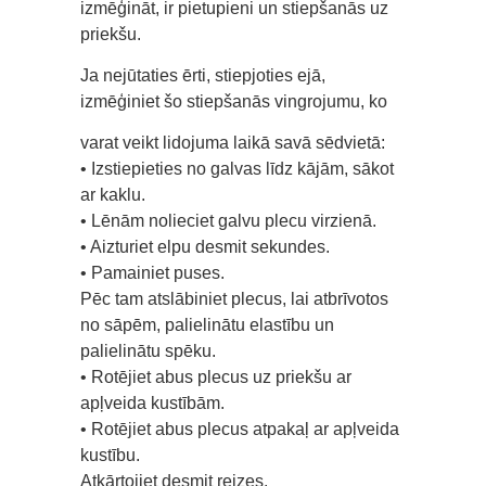
izmēģināt, ir pietupieni un stiepšanās uz
priekšu.
Ja nejūtaties ērti, stiepjoties ejā,
izmēģiniet šo stiepšanās vingrojumu, ko
varat veikt lidojuma laikā savā sēdvietā:
• Izstiepieties no galvas līdz kājām, sākot
ar kaklu.
• Lēnām nolieciet galvu plecu virzienā.
• Aizturiet elpu desmit sekundes.
• Pamainiet puses.
Pēc tam atslābiniet plecus, lai atbrīvotos
no sāpēm, palielinātu elastību un
palielinātu spēku.
• Rotējiet abus plecus uz priekšu ar
apļveida kustībām.
• Rotējiet abus plecus atpakaļ ar apļveida
kustību.
Atkārtojiet desmit reizes.