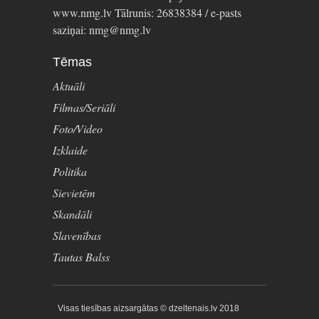
www.nmg.lv Tālrunis: 26838384 / e-pasts
saziņai: nmg@nmg.lv
Tēmas
Aktuāli
Filmas/Seriāli
Foto/Video
Izklaide
Politika
Sievietēm
Skandāli
Slavenības
Tautas Balss
Visas tiesības aizsargātas © dzeltenais.lv 2018