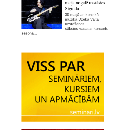
maija nogalē uzstāsies
Siguldā
30.maijā ar ikoniskā
mūziķa Džeka Vaita
uzstāšanos
sāksies vasaras koncertu
sezona...