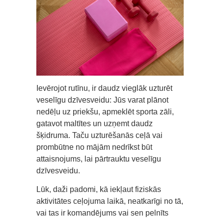
Ievērojot rutīnu, ir daudz vieglāk uzturēt
veselīgu dzīvesveidu: Jūs varat plānot
nedēļu uz priekšu, apmeklēt sporta zāli,
gatavot maltītes un uzņemt daudz
šķidruma. Taču uzturēšanās ceļā vai
prombūtne no mājām nedrīkst būt
attaisnojums, lai pārtrauktu veselīgu
dzīvesveidu.
Lūk, daži padomi, kā iekļaut fiziskās
aktivitātes ceļojuma laikā, neatkarīgi no tā,
vai tas ir komandējums vai sen pelnīts