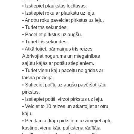
• Izstiepiet plaukstas locītavas.
• Izstiepiet roku ar plaukstu uz leju.
• Ar otru roku pavelciet pirkstus uz leju.
• Turiet trīs sekundes.
• Paceliet pirkstus uz augšu.
• Turiet trīs sekundes.
• Atkārtojiet, pārmaiņus trīs reizes.
Atbrīvojiet noguruma un miegainības
sajūtu kājās ar potīšu stiepieniem.
• Turiet vienu kāju paceltu no grīdas ar
taisnā pozīcijā.
• Salieciet potīti, uz augšu pavēršot kāju
pirkstus.
• Izstiepiet potīti, virzot pirkstus uz leju.
• Veiciet to 10 reizes un atkārtojiet ar otru
kāju.
• Pēc tam ar kāju pirkstiem uzzīmējiet apli,
kustinot vienu kāju pulksteņa rādītāja