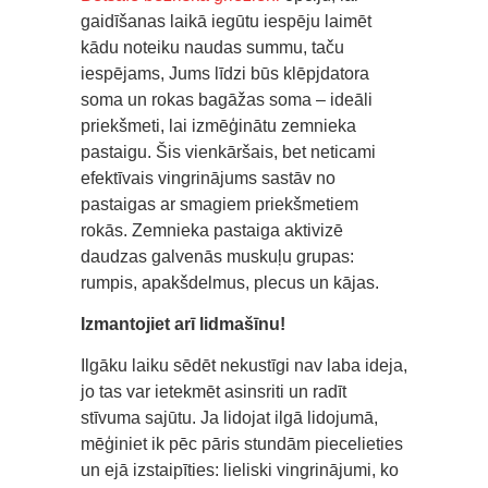
gaidīšanas laikā iegūtu iespēju laimēt
kādu noteiku naudas summu, taču
iespējams, Jums līdzi būs klēpjdatora
soma un rokas bagāžas soma – ideāli
priekšmeti, lai izmēģinātu zemnieka
pastaigu. Šis vienkāršais, bet neticami
efektīvais vingrinājums sastāv no
pastaigas ar smagiem priekšmetiem
rokās. Zemnieka pastaiga aktivizē
daudzas galvenās muskuļu grupas:
rumpis, apakšdelmus, plecus un kājas.
Izmantojiet arī lidmašīnu!
Ilgāku laiku sēdēt nekustīgi nav laba ideja,
jo tas var ietekmēt asinsriti un radīt
stīvuma sajūtu. Ja lidojat ilgā lidojumā,
mēģiniet ik pēc pāris stundām piecelieties
un ejā izstaipīties: lieliski vingrinājumi, ko