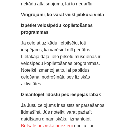
nekādu attaisnojumu, lai to nedarītu.
Vingrojumi, ko varat veikt jebkurā vietā
Izpētiet velosipēdu koplietošanas
programmas
Ja ceļojat uz kādu lielpilsētu, ļoti
iespējams, ka varēsiet mīt pedāļus.
Lielākajā daļā lielo pilsētu mūsdienās ir
velosipēdu koplietošanas programmas.
Noteikti izmantojiet to, lai papildus
ceļošanai nodrošinātu sev fiziskās
aktivitātes.
Izmantojiet lidostu pēc iespējas labāk
Ja Jūsu ceļojums ir saistīts ar pārsēšanos
lidmašīnā, Jūs noteikti varat padarīt
gaidīšanu dinamiskāku, izmantojot
Betsafe bezriska griezieni
opciju, lai