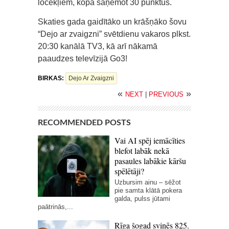
locekļiem, kopā saņemot 30 punktus.
Skaties gada gaidītāko un krāšņāko šovu
“Dejo ar zvaigzni” svētdienu vakaros plkst.
20:30 kanālā TV3, kā arī nākamā
paaudzes televīzijā Go3!
BIRKAS:
Dejo Ar Zvaigzni
«
»
NEXT
|
PREVIOUS
RECOMMENDED POSTS
Vai AI spēj iemācīties
blefot labāk nekā
pasaules labākie kāršu
spēlētāji?
Uzbursim ainu – sēžot
pie samta klātā pokera
galda, pulss jūtami
paātrinās,...
Rīga šogad svinēs 825.