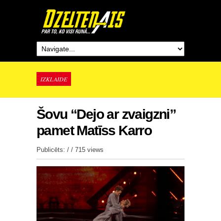
IZKLAIDE
Šovu “Dejo ar zvaigzni”
pamet Matīss Karro
Publicēts: / /
715 views