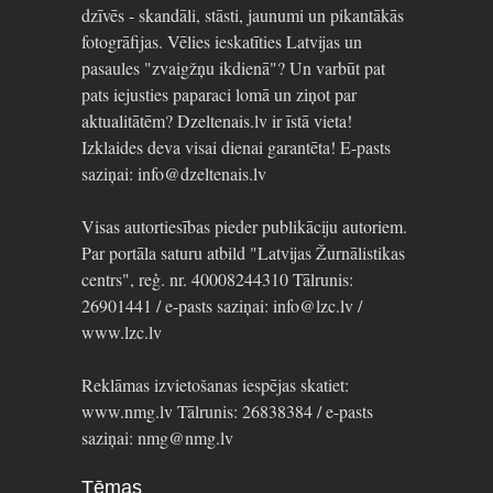
dzīvēs - skandāli, stāsti, jaunumi un pikantākās
fotogrāfijas. Vēlies ieskatīties Latvijas un
pasaules "zvaigžņu ikdienā"? Un varbūt pat
pats iejusties paparaci lomā un ziņot par
aktualitātēm? Dzeltenais.lv ir īstā vieta!
Izklaides deva visai dienai garantēta! E-pasts
saziņai: info@dzeltenais.lv
Visas autortiesības pieder publikāciju autoriem.
Par portāla saturu atbild "Latvijas Žurnālistikas
centrs", reģ. nr. 40008244310 Tālrunis:
26901441 / e-pasts saziņai: info@lzc.lv /
www.lzc.lv
Reklāmas izvietošanas iespējas skatiet:
www.nmg.lv Tālrunis: 26838384 / e-pasts
saziņai: nmg@nmg.lv
Tēmas