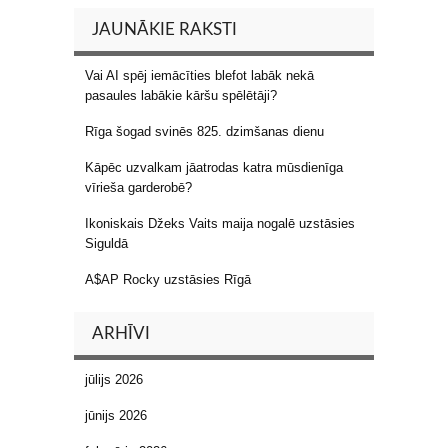
JAUNĀKIE RAKSTI
Vai AI spēj iemācīties blefot labāk nekā
pasaules labākie kāršu spēlētāji?
Rīga šogad svinēs 825. dzimšanas dienu
Kāpēc uzvalkam jāatrodas katra mūsdienīga
vīrieša garderobē?
Ikoniskais Džeks Vaits maija nogalē uzstāsies
Siguldā
A$AP Rocky uzstāsies Rīgā
ARHĪVI
jūlijs 2026
jūnijs 2026