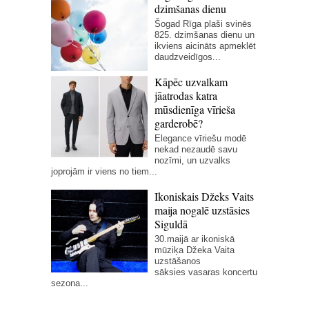
dzimšanas dienu
Šogad Rīga plaši svinēs
825. dzimšanas dienu un
ikviens aicināts apmeklēt
daudzveidīgos...
Kāpēc uzvalkam
jāatrodas katra
mūsdienīga vīrieša
garderobē?
Elegance vīriešu modē
nekad nezaudē savu
nozīmi, un uzvalks
joprojām ir viens no tiem...
Ikoniskais Džeks Vaits
maija nogalē uzstāsies
Siguldā
30.maijā ar ikoniskā
mūziķa Džeka Vaita
uzstāšanos
sāksies vasaras koncertu
sezona...