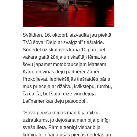
Svētdien, 16. oktobrī, aizvadīta jau piektā
TV3 šova “Dejo ar zvaigzni” tiešraide.
Šonedēļ uz skatuves kāpa 10 pāri, bet
vakara gaitā žūrija un skatītāji lēma, ka
šovu jāpamet motobraucējam Matīsam
Karro un viņas deju partnerei Zanei
Prokofjevai. Iepriekšējās tiešraidēs pāris
mūs priecēja ar džaivu, kvikstepu, rumbu,
ča ča ča, bet šajā reizē viņi dejoja
Latīņamerikas deju pasodobli.
“Šova pirmsākumos man bija milzu
uztraukums, jo dejošana man bija pilnīgi
sveša lieta. Pirmie treniņi vispār bija
krimināli. Ir pagājušas piecas nedēļas un