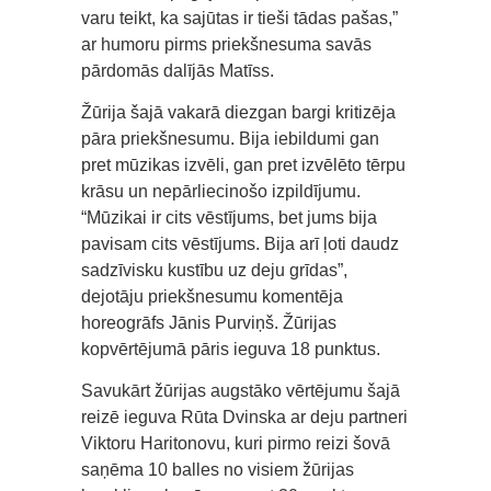
varu teikt, ka sajūtas ir tieši tādas pašas,”
ar humoru pirms priekšnesuma savās
pārdomās dalījās Matīss.
Žūrija šajā vakarā diezgan bargi kritizēja
pāra priekšnesumu. Bija iebildumi gan
pret mūzikas izvēli, gan pret izvēlēto tērpu
krāsu un nepārliecinošo izpildījumu.
“Mūzikai ir cits vēstījums, bet jums bija
pavisam cits vēstījums. Bija arī ļoti daudz
sadzīvisku kustību uz deju grīdas”,
dejotāju priekšnesumu komentēja
horeogrāfs Jānis Purviņš. Žūrijas
kopvērtējumā pāris ieguva 18 punktus.
Savukārt žūrijas augstāko vērtējumu šajā
reizē ieguva Rūta Dvinska ar deju partneri
Viktoru Haritonovu, kuri pirmo reizi šovā
saņēma 10 balles no visiem žūrijas