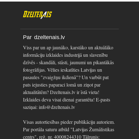
Par dzeltenais.lv
Viss par un ap jaunāko, karstāko un aktuālāko
informāciju izklaides industrijā un slavenību
dzīvēs - skandāli, stāsti, jaunumi un pikantākās
fotogrāfijas. Vēlies ieskatīties Latvijas un
pasaules "zvaigžņu ikdienā"? Un varbūt pat
pats iejusties paparaci lomā un ziņot par
aktualitātēm? Dzeltenais.lv ir īstā vieta!
Izklaides deva visai dienai garantēta! E-pasts
saziņai: info@dzeltenais.lv
Visas autortiesības pieder publikāciju autoriem.
Par portāla saturu atbild "Latvijas Žurnālistikas
centrs", reģ. nr. 40008244310 Tālrunis: