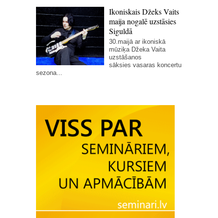
Ikoniskais Džeks Vaits
maija nogalē uzstāsies
Siguldā
30.maijā ar ikoniskā
mūziķa Džeka Vaita
uzstāšanos
sāksies vasaras koncertu
sezona...