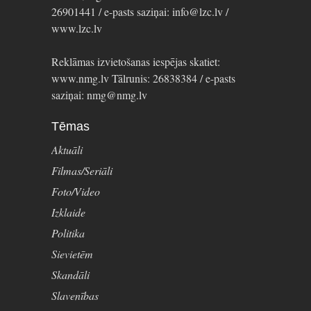
26901441 / e-pasts saziņai: info@lzc.lv /
www.lzc.lv
Reklāmas izvietošanas iespējas skatiet:
www.nmg.lv Tālrunis: 26838384 / e-pasts
saziņai: nmg@nmg.lv
Tēmas
Aktuāli
Filmas/Seriāli
Foto/Video
Izklaide
Politika
Sievietēm
Skandāli
Slavenības