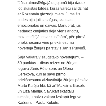
“Jūsu atmosfērīgajā dejojumā bija daudz
ļoti skaistas bildes, kuras varētu salīdzināt
ar Rozentāla gleznojumiem. Jums šīs
bildes bija ļoti sirsnīgas, skaistas,
emocionālas un dzīvas. Manuprāt, jūs
nedaudz cīnījāties dejā viens ar otru,
mazliet cīnījāties ar kustībām”, pēc pirmā
priekšnesuma viņu priekšnesumu
novērtēja žūrijas pārstāvis Jānis Purviņš.
Šajā vakarā visaugstāko novērtējumu –
30 punktus – divas reizes no žūrijas
ieguva Jānis Pētersons un Olena
Čerekova, kuri ar savu pirmo
priekšnesumu aizkustināja žūrijas pārstāvi
Martu Kalēju-Irbi, kā arī Maksims Busels
un Liza Manija. Savukārt skatītāju
simpātiju balvu vakara izskaņā ieguva
Kašers un Paula Kukute.