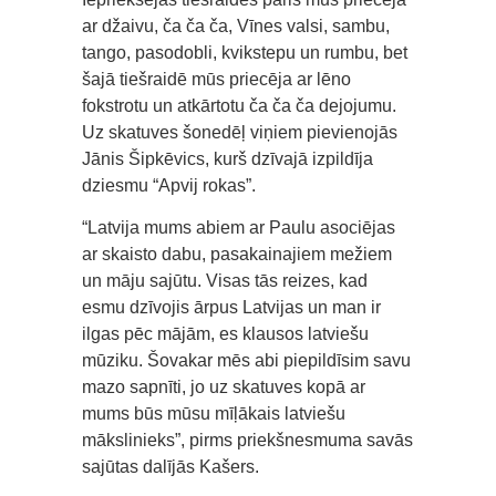
ar džaivu, ča ča ča, Vīnes valsi, sambu,
tango, pasodobli, kvikstepu un rumbu, bet
šajā tiešraidē mūs priecēja ar lēno
fokstrotu un atkārtotu ča ča ča dejojumu.
Uz skatuves šonedēļ viņiem pievienojās
Jānis Šipkēvics, kurš dzīvajā izpildīja
dziesmu “Apvij rokas”.
“Latvija mums abiem ar Paulu asociējas
ar skaisto dabu, pasakainajiem mežiem
un māju sajūtu. Visas tās reizes, kad
esmu dzīvojis ārpus Latvijas un man ir
ilgas pēc mājām, es klausos latviešu
mūziku. Šovakar mēs abi piepildīsim savu
mazo sapnīti, jo uz skatuves kopā ar
mums būs mūsu mīļākais latviešu
mākslinieks”, pirms priekšnesmuma savās
sajūtas dalījās Kašers.