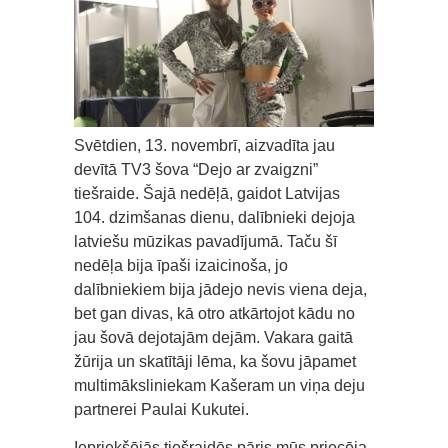
Svētdien, 13. novembrī, aizvadīta jau
devītā TV3 šova “Dejo ar zvaigzni”
tiešraide. Šajā nedēļā, gaidot Latvijas
104. dzimšanas dienu, dalībnieki dejoja
latviešu mūzikas pavadījumā. Taču šī
nedēļa bija īpaši izaicinoša, jo
dalībniekiem bija jādejo nevis viena deja,
bet gan divas, kā otro atkārtojot kādu no
jau šovā dejotajām dejām. Vakara gaitā
žūrija un skatītāji lēma, ka šovu jāpamet
multimāksliniekam Kašeram un viņa deju
partnerei Paulai Kukutei.
Iepriekšējās tiešraidēs pāris mūs priecēja