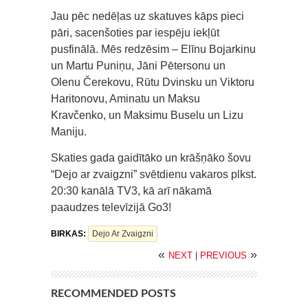
Jau pēc nedēļas uz skatuves kāps pieci
pāri, sacenšoties par iespēju iekļūt
pusfinālā. Mēs redzēsim – Elīnu Bojarkinu
un Martu Puniņu, Jāni Pētersonu un
Olenu Čerekovu, Rūtu Dvinsku un Viktoru
Haritonovu, Aminatu un Maksu
Kravčenko, un Maksimu Buselu un Lizu
Maniju.
Skaties gada gaidītāko un krāšņāko šovu
“Dejo ar zvaigzni” svētdienu vakaros plkst.
20:30 kanālā TV3, kā arī nākamā
paaudzes televīzijā Go3!
BIRKAS:
Dejo Ar Zvaigzni
«
»
NEXT
|
PREVIOUS
RECOMMENDED POSTS