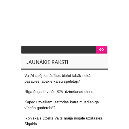
JAUNĀKIE RAKSTI
Vai AI spēj iemācīties blefot labāk nekā
pasaules labākie kāršu spēlētāji?
Rīga šogad svinēs 825. dzimšanas dienu
Kāpēc uzvalkam jāatrodas katra mūsdienīga
vīrieša garderobē?
Ikoniskais Džeks Vaits maija nogalē uzstāsies
Siguldā