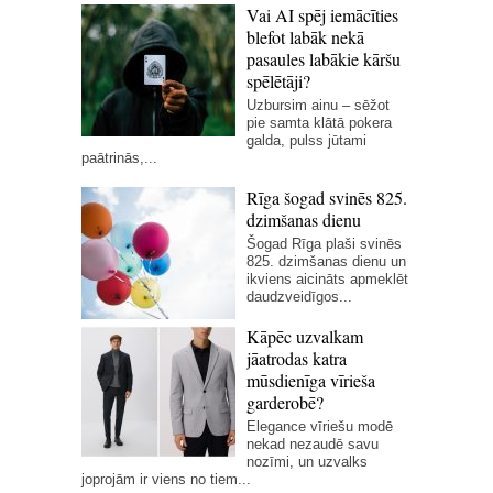
Vai AI spēj iemācīties
blefot labāk nekā
pasaules labākie kāršu
spēlētāji?
Uzbursim ainu – sēžot
pie samta klātā pokera
galda, pulss jūtami
paātrinās,...
Rīga šogad svinēs 825.
dzimšanas dienu
Šogad Rīga plaši svinēs
825. dzimšanas dienu un
ikviens aicināts apmeklēt
daudzveidīgos...
Kāpēc uzvalkam
jāatrodas katra
mūsdienīga vīrieša
garderobē?
Elegance vīriešu modē
nekad nezaudē savu
nozīmi, un uzvalks
joprojām ir viens no tiem...