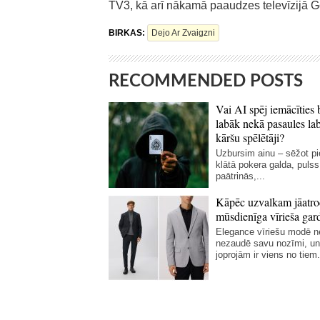
TV3, kā arī nākamā paaudzes televīzijā G
BIRKAS:
Dejo Ar Zvaigzni
RECOMMENDED POSTS
Vai AI spēj iemācīties 
labāk nekā pasaules la
kāršu spēlētāji?
Uzbursim ainu – sēžot p
klātā pokera galda, pulss
paātrinās,...
Kāpēc uzvalkam jāatro
mūsdienīga vīrieša gar
Elegance vīriešu modē 
nezaudē savu nozīmi, un
joprojām ir viens no tiem.