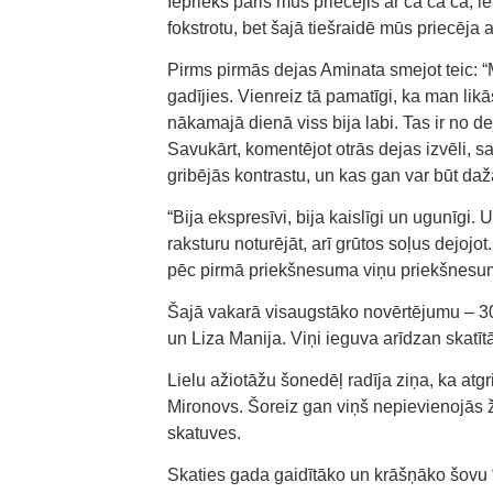
Iepriekš pāris mūs priecējis ar ča ča ča, l
fokstrotu, bet šajā tiešraidē mūs priecēja 
Pirms pirmās dejas Aminata smejot teic: “Mē
gadījies. Vienreiz tā pamatīgi, ka man likā
nākamajā dienā viss bija labi. Tas ir no de
Savukārt, komentējot otrās dejas izvēli, s
gribējās kontrastu, un kas gan var būt da
“Bija ekspresīvi, bija kaislīgi un ugunīgi. 
raksturu noturējāt, arī grūtos soļus dejojo
pēc pirmā priekšnesuma viņu priekšnesumu
Šajā vakarā visaugstāko novērtējumu – 30
un Liza Manija. Viņi ieguva arīdzan skatīt
Lielu ažiotāžu šonedēļ radīja ziņa, ka atgr
Mironovs. Šoreiz gan viņš nepievienojās 
skatuves.
Skaties gada gaidītāko un krāšņāko šovu “