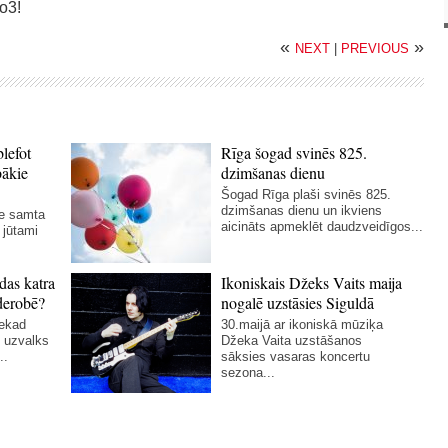
o3!
«
»
NEXT
|
PREVIOUS
blefot
Rīga šogad svinēs 825.
bākie
dzimšanas dienu
Šogad Rīga plaši svinēs 825.
dzimšanas dienu un ikviens
ie samta
aicināts apmeklēt daudzveidīgos...
 jūtami
das katra
Ikoniskais Džeks Vaits maija
derobē?
nogalē uzstāsies Siguldā
nekad
30.maijā ar ikoniskā mūziķa
 uzvalks
Džeka Vaita uzstāšanos
..
sāksies vasaras koncertu
sezona...