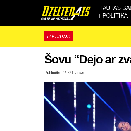
TAUTAS BA
POLITIKA
IZKLAIDE
Šovu “Dejo ar zv
Publicēts: / /
721 views