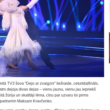
itā TV3 šova “Dejo ar zvaigzni” tiešraide, ceturtdaļfināls.
atrs dejoja divas dejas – vienu jaunu, vienu jau iepriekš
ā žūrija un skatītāji lēma, cīņu par uzvaru īsi pirms
u partnerim Maksam Kravčenko.