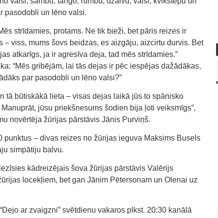
ēno valsi, sambu, tango, rumbu, džaivu, valsi, kvikstepu un
ar pasodobli un lēno valsi.
s strīdamies, protams. Ne tik bieži, bet pāris reizes ir
s – viss, mums šovs beidzas, es aizgāju, aizcirtu durvis. Bet
jas atkarīgs, ja ir agresīva deja, tad mēs strīdamies.”
aka: “Mēs gribējām, lai tās dejas ir pēc iespējas dažādākas,
žādāks par pasodobli un lēno valsi?”
Un tā būtiskākā lieta – visas dejas laikā jūs to spānisko
t. Manuprāt, jūsu priekšnesums šodien bija ļoti veiksmīgs”,
 novērtēja žūrijas pārstāvis Jānis Purviņš.
 punktus – divas reizes no žūrijas ieguva Maksims Busels
āju simpātiju balvu.
iezīsies kādreizējais šova žūrijas pārstāvis Valērijs
žūrijas locekļiem, bet gan Jānim Pētersonam un Olenai uz
Dejo ar zvaigzni” svētdienu vakaros plkst. 20:30 kanālā