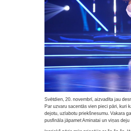
Svētdien, 20. novembrī, aizvadīta jau desm
Par uzvaru sacentās vien pieci pāri, kuri k
dejotu, uzlabotu priekšnesumu. Vakara gait
pusfināla jāpamet Aminatai un viņas dej