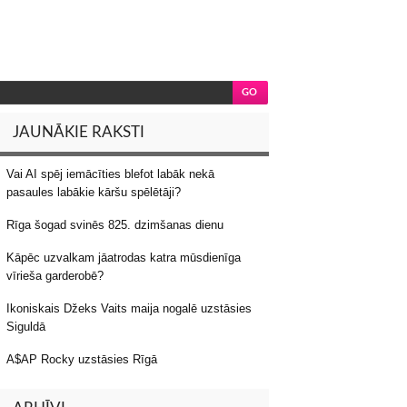
JAUNĀKIE RAKSTI
Vai AI spēj iemācīties blefot labāk nekā
pasaules labākie kāršu spēlētāji?
Rīga šogad svinēs 825. dzimšanas dienu
Kāpēc uzvalkam jāatrodas katra mūsdienīga
vīrieša garderobē?
Ikoniskais Džeks Vaits maija nogalē uzstāsies
Siguldā
A$AP Rocky uzstāsies Rīgā