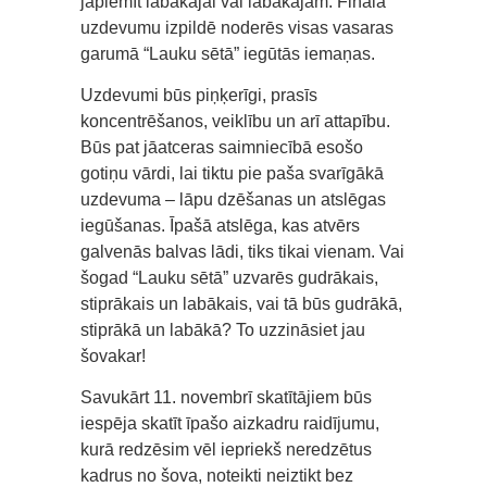
jāpiemīt labākajai vai labākajam. Fināla
uzdevumu izpildē noderēs visas vasaras
garumā “Lauku sētā” iegūtās iemaņas.
Uzdevumi būs piņķerīgi, prasīs
koncentrēšanos, veiklību un arī attapību.
Būs pat jāatceras saimniecībā esošo
gotiņu vārdi, lai tiktu pie paša svarīgākā
uzdevuma – lāpu dzēšanas un atslēgas
iegūšanas. Īpašā atslēga, kas atvērs
galvenās balvas lādi, tiks tikai vienam. Vai
šogad “Lauku sētā” uzvarēs gudrākais,
stiprākais un labākais, vai tā būs gudrākā,
stiprākā un labākā? To uzzināsiet jau
šovakar!
Savukārt 11. novembrī skatītājiem būs
iespēja skatīt īpašo aizkadru raidījumu,
kurā redzēsim vēl iepriekš neredzētus
kadrus no šova, noteikti neiztikt bez