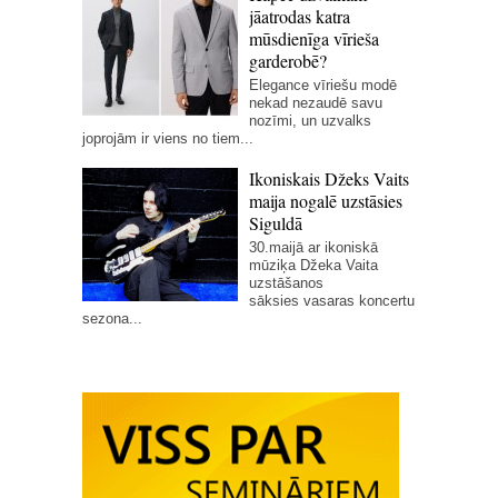
jāatrodas katra
mūsdienīga vīrieša
garderobē?
Elegance vīriešu modē
nekad nezaudē savu
nozīmi, un uzvalks
joprojām ir viens no tiem...
Ikoniskais Džeks Vaits
maija nogalē uzstāsies
Siguldā
30.maijā ar ikoniskā
mūziķa Džeka Vaita
uzstāšanos
sāksies vasaras koncertu
sezona...