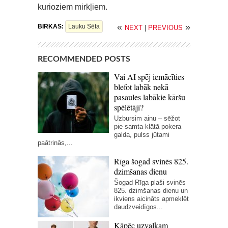
kurioziem mirkļiem.
«
»
BIRKAS:
Lauku Sēta
NEXT
|
PREVIOUS
RECOMMENDED POSTS
Vai AI spēj iemācīties
blefot labāk nekā
pasaules labākie kāršu
spēlētāji?
Uzbursim ainu – sēžot
pie samta klātā pokera
galda, pulss jūtami
paātrinās,...
Rīga šogad svinēs 825.
dzimšanas dienu
Šogad Rīga plaši svinēs
825. dzimšanas dienu un
ikviens aicināts apmeklēt
daudzveidīgos...
Kāpēc uzvalkam