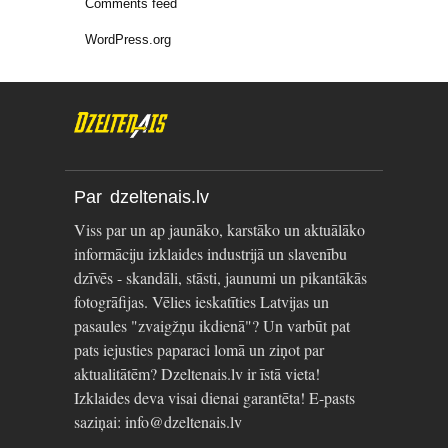
Comments feed
WordPress.org
Par dzeltenais.lv
Viss par un ap jaunāko, karstāko un aktuālāko
informāciju izklaides industrijā un slavenību
dzīvēs - skandāli, stāsti, jaunumi un pikantākās
fotogrāfijas. Vēlies ieskatīties Latvijas un
pasaules "zvaigžņu ikdienā"? Un varbūt pat
pats iejusties paparaci lomā un ziņot par
aktualitātēm? Dzeltenais.lv ir īstā vieta!
Izklaides deva visai dienai garantēta! E-pasts
saziņai: info@dzeltenais.lv