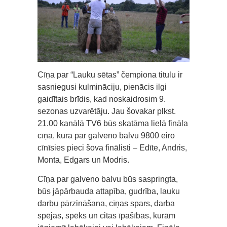
Cīņa par “Lauku sētas” čempiona titulu ir
sasniegusi kulmināciju, pienācis ilgi
gaidītais brīdis, kad noskaidrosim 9.
sezonas uzvarētāju. Jau šovakar plkst.
21.00 kanālā TV6 būs skatāma lielā fināla
cīņa, kurā par galveno balvu 9800 eiro
cīnīsies pieci šova finālisti – Edīte, Andris,
Monta, Edgars un Modris.
Cīņa par galveno balvu būs saspringta,
būs jāpārbauda attapība, gudrība, lauku
darbu pārzināšana, cīņas spars, darba
spējas, spēks un citas īpašības, kurām