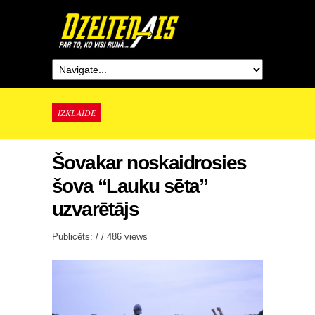
IZKLAIDE
Šovakar noskaidrosies
šova “Lauku sēta”
uzvarētājs
Publicēts: / /
486 views