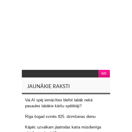
JAUNĀKIE RAKSTI
Vai AI spēj iemācīties blefot labāk nekā
pasaules labākie kāršu spēlētāji?
Rīga šogad svinēs 825. dzimšanas dienu
Kāpēc uzvalkam jāatrodas katra mūsdienīga