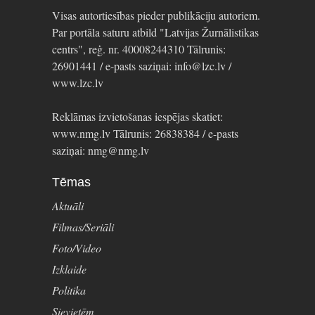
Visas autortiesības pieder publikāciju autoriem.
Par portāla saturu atbild "Latvijas Žurnālistikas
centrs", reģ. nr. 40008244310 Tālrunis:
26901441 / e-pasts saziņai: info@lzc.lv /
www.lzc.lv
Reklāmas izvietošanas iespējas skatiet:
www.nmg.lv Tālrunis: 26838384 / e-pasts
saziņai: nmg@nmg.lv
Tēmas
Aktuāli
Filmas/Seriāli
Foto/Video
Izklaide
Politika
Sievietēm