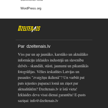
WordPress.org
Par dzeltenais.lv
Viss par un ap jaunāko, karstāko un aktuālāko
informāciju izklaides industrijā un slavenību
dzīvēs - skandāli, stāsti, jaunumi un pikantākās
fotogrāfijas. Vēlies ieskatīties Latvijas un
pasaules "zvaigžņu ikdienā"? Un varbūt pat
pats iejusties paparaci lomā un ziņot par
aktualitātēm? Dzeltenais.lv ir īstā vieta!
Izklaides deva visai dienai garantēta! E-pasts
saziņai: info@dzeltenais.lv