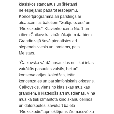
klasiskos standartus un šķietami
neiespējamo padarot iespējamu.
Koncertprogramma arī pārsteigs ar
atsaucēm uz baletiem “Gulbju ezers” un
“Riekstkodis”, Klavierkoncertu No. 1 un
citiem Čaikovska zināmākajiem darbiem.
Grandiozajā šovā piedalīsies arī
slepenais viesis un, protams, pats
Meistars.
“Čaikovska vārdā nosauktas ne tikai ielas
vairākās pasaules valstīs, bet arī
konservatorijas, koledžas, teātri,
koncertzāles un pat simfoniskais orķestris.
Čaikovskis, viens no klasiskās mūzikas
grandiem, ir klātesošs arī mūsdienās. Viņa
mūzika tiek izmantota kino skaņu celiņos
un datorspēlēs, savukārt baleta
“Riekstkodis” apmeklējums Ziemassvētku