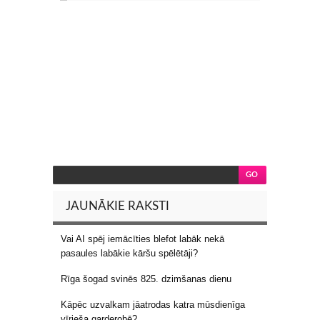
JAUNĀKIE RAKSTI
Vai AI spēj iemācīties blefot labāk nekā
pasaules labākie kāršu spēlētāji?
Rīga šogad svinēs 825. dzimšanas dienu
Kāpēc uzvalkam jāatrodas katra mūsdienīga
vīrieša garderobē?