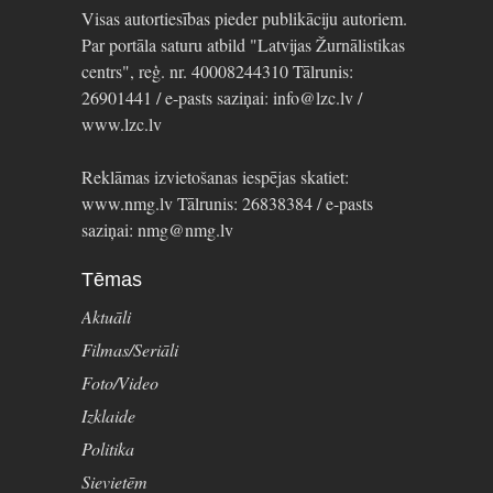
Visas autortiesības pieder publikāciju autoriem.
Par portāla saturu atbild "Latvijas Žurnālistikas
centrs", reģ. nr. 40008244310 Tālrunis:
26901441 / e-pasts saziņai: info@lzc.lv /
www.lzc.lv
Reklāmas izvietošanas iespējas skatiet:
www.nmg.lv Tālrunis: 26838384 / e-pasts
saziņai: nmg@nmg.lv
Tēmas
Aktuāli
Filmas/Seriāli
Foto/Video
Izklaide
Politika
Sievietēm