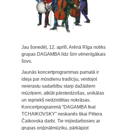
Jau šonedēļ, 12. aprīlī, Arēnā Rīga notiks
grupas DAGAMBA līdz šim vērienīgākais
šovs.
Jaunās koncertprogrammas pamatā ir
ideja par mūsdienu tradīciju, veidojot
neierastu sadarbību starp dažādiem
mūziķiem, atklāt pārsteidzošas, unikālas
un iepriekš nedzirdētas nokrāsas.
Koncertprogrammā “DAGAMBA feat
TCHAIKOVSKY” neskanēs tikai Pētera
Čaikovska darbi. Tie mijiedarbosies ar
grupas oriģinālmūziku, pārkāpjot