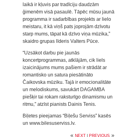
laikā ir kļuvis par tradīciju daudzām
ģimenēm visā pasaulē. Tāpēc mūsu jaunā
programma ir sadarbības projekts ar lielo
meistaru, it kā viņš pats joprojām dzīvotu
starp mums, tāpat kā dzīvo viņa mūzika,”
skaidro grupas līderis Valters Pūce.
“Uzsākot darbu pie jaunās
koncertprogrammas, atklājām, cik liels
izaicinājums mums pašiem ir strādāt ar
romantisko un satura piesātināto
Čaikovska mūziku. Tajā ir emocionalitāte
un melodiskums, savukārt DAGAMBA
piešķir tai rokam raksturīgo dinamismu un
ritmu,” atzīst pianists Dainis Tenis.
Biļetes pieejamas “Biļešu Serviss” kasēs
un www.bilesuserviss.lv.
«
»
NEXT
|
PREVIOUS