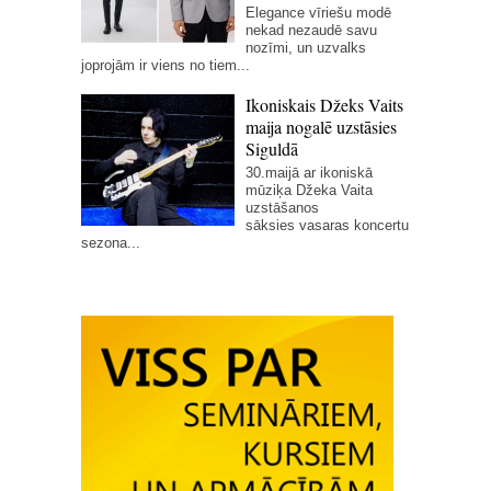
Elegance vīriešu modē
nekad nezaudē savu
nozīmi, un uzvalks
joprojām ir viens no tiem...
Ikoniskais Džeks Vaits
maija nogalē uzstāsies
Siguldā
30.maijā ar ikoniskā
mūziķa Džeka Vaita
uzstāšanos
sāksies vasaras koncertu
sezona...