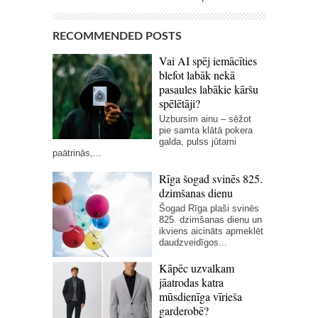
RECOMMENDED POSTS
Vai AI spēj iemācīties
blefot labāk nekā
pasaules labākie kāršu
spēlētāji?
Uzbursim ainu – sēžot
pie samta klātā pokera
galda, pulss jūtami
paātrinās,...
Rīga šogad svinēs 825.
dzimšanas dienu
Šogad Rīga plaši svinēs
825. dzimšanas dienu un
ikviens aicināts apmeklēt
daudzveidīgos...
Kāpēc uzvalkam
jāatrodas katra
mūsdienīga vīrieša
garderobē?