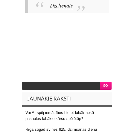
Dzeltenais
JAUNĀKIE RAKSTI
Vai AI spēj iemācīties blefot labāk nekā
pasaules labākie kāršu spēlētāji?
Rīga šogad svinēs 825. dzimšanas dienu