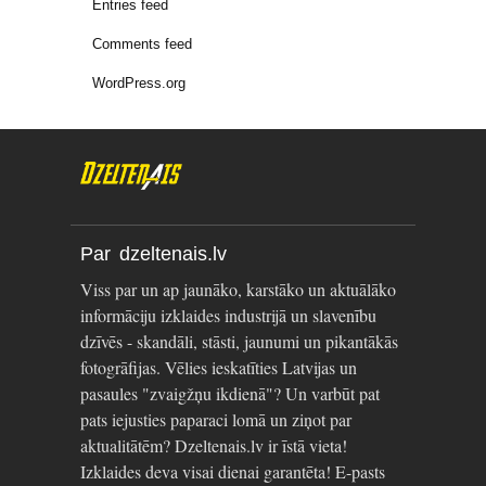
Entries feed
Comments feed
WordPress.org
Par dzeltenais.lv
Viss par un ap jaunāko, karstāko un aktuālāko
informāciju izklaides industrijā un slavenību
dzīvēs - skandāli, stāsti, jaunumi un pikantākās
fotogrāfijas. Vēlies ieskatīties Latvijas un
pasaules "zvaigžņu ikdienā"? Un varbūt pat
pats iejusties paparaci lomā un ziņot par
aktualitātēm? Dzeltenais.lv ir īstā vieta!
Izklaides deva visai dienai garantēta! E-pasts