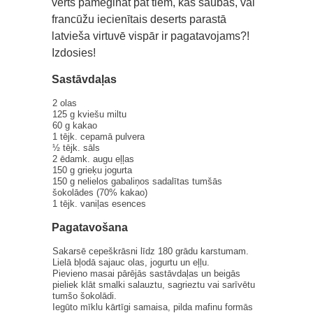
vērts pamēģināt pat tiem, kas šaubās, vai
francūžu iecienītais deserts parastā
latvieša virtuvē vispār ir pagatavojams?!
Izdosies!
Sastāvdaļas
2 olas
125 g kviešu miltu
60 g kakao
1 tējk. cepamā pulvera
½ tējk. sāls
2 ēdamk. augu eļļas
150 g grieķu jogurta
150 g nelielos gabaliņos sadalītas tumšās
šokolādes (70% kakao)
1 tējk. vaniļas esences
Pagatavošana
Sakarsē cepeškrāsni līdz 180 grādu karstumam.
Lielā bļodā sajauc olas, jogurtu un eļļu.
Pievieno masai pārējās sastāvdaļas un beigās
pieliek klāt smalki salauztu, sagrieztu vai sarīvētu
tumšo šokolādi.
Iegūto mīklu kārtīgi samaisa, pilda mafinu formās