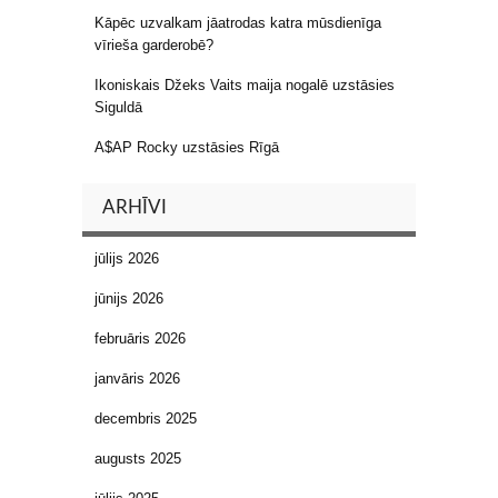
Kāpēc uzvalkam jāatrodas katra mūsdienīga
vīrieša garderobē?
Ikoniskais Džeks Vaits maija nogalē uzstāsies
Siguldā
A$AP Rocky uzstāsies Rīgā
ARHĪVI
jūlijs 2026
jūnijs 2026
februāris 2026
janvāris 2026
decembris 2025
augusts 2025