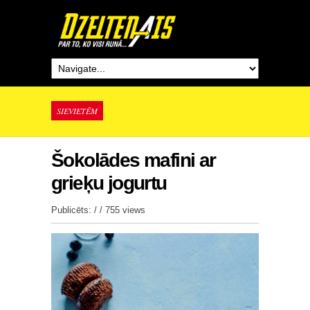
SIEVIETĒM
Šokolādes mafini ar
grieķu jogurtu
Publicēts: / /
755 views