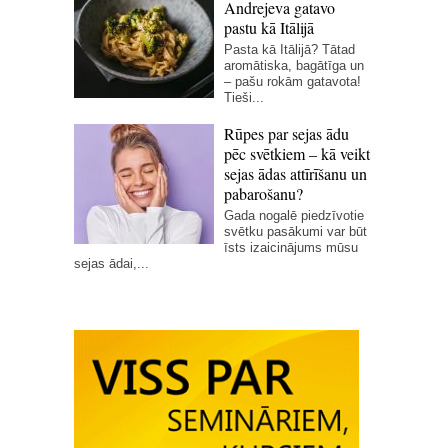
Andrejeva gatavo
pastu kā Itālijā
Pasta kā Itālijā? Tātad
aromātiska, bagātīga un
– pašu rokām gatavota!
Tieši...
Rūpes par sejas ādu
pēc svētkiem – kā veikt
sejas ādas attīrīšanu un
pabarošanu?
Gada nogalē piedzīvotie
svētku pasākumi var būt
īsts izaicinājums mūsu
sejas ādai,...