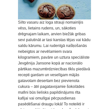
Silto vasaru aiz loga strauji nomainījis
vēss, lietains rudens, un, sākoties
drēgnajam laikam, arvien biežāk gribas
sevi palutināt ar tasi karstas tējas vai kādu
saldu kārumu. Lai rudenīgā našķošanās
nebeigtos ar nevēlamiem svara
kilogramiem, pavāre un uztura speciāliste
Jevgēnija Jansone kopā ar nacionālo
pārtikas mazumtirdzniecības tīklu piedāvā
recepti gardam un veselīgam mājās
gatavotam desertam bez pievienota
cukura – ātri pagatavojamie šokolādes
mafini būs lielisks papildinājums rīta
kafijai vai omulīgai pēcpusdienas
pasēdēšanai draugu lokā! To noteikti ir