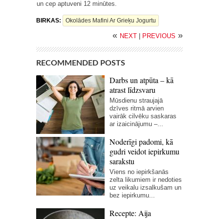
un cep aptuveni 12 minūtes.
BIRKAS:
Okolādes Mafini Ar Grieķu Jogurtu
«
»
NEXT
|
PREVIOUS
RECOMMENDED POSTS
Darbs un atpūta – kā
atrast līdzsvaru
Mūsdienu straujajā
dzīves ritmā arvien
vairāk cilvēku saskaras
ar izaicinājumu –...
Noderīgi padomi, kā
gudri veidot iepirkumu
sarakstu
Viens no iepirkšanās
zelta likumiem ir nedoties
uz veikalu izsalkušam un
bez iepirkumu...
Recepte: Aija