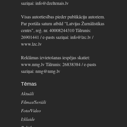
saziņai: info@dzeltenais.lv
Visas autortiesības pieder publikāciju autoriem.
Par portāla saturu atbild "Latvijas Žurnālistikas
centrs", reģ. nr. 40008244310 Tālrunis:
26901441 / e-pasts saziņai: info@lzc.lv /
www.lzc.lv
Reklāmas izvietošanas iespējas skatiet:
www.nmg.lv Tālrunis: 26838384 / e-pasts
saziņai: nmg@nmg.lv
Tēmas
Aktuāli
Filmas/Seriāli
Foto/Video
Izklaide