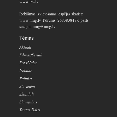
www.lzc.lv
Reklāmas izvietošanas iespējas skatiet:
www.nmg.lv Tālrunis: 26838384 / e-pasts
saziņai: nmg@nmg.lv
Tēmas
Aktuāli
Filmas/Seriāli
Foto/Video
Izklaide
Politika
Sievietēm
Skandāli
Slavenības
Tautas Balss