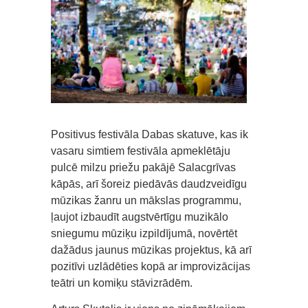
Positivus festivāla Dabas skatuve, kas ik
vasaru simtiem festivāla apmeklētāju
pulcē milzu priežu pakājē Salacgrīvas
kāpās, arī šoreiz piedāvās daudzveidīgu
mūzikas žanru un mākslas programmu,
ļaujot izbaudīt augstvērtīgu muzikālo
sniegumu mūziķu izpildījumā, novērtēt
dažādus jaunus mūzikas projektus, kā arī
pozitīvi uzlādēties kopā ar improvizācijas
teātri un komiķu stāvizrādēm.