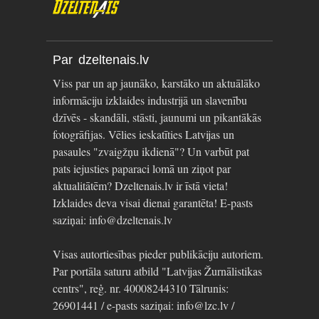
Par dzeltenais.lv
Viss par un ap jaunāko, karstāko un aktuālāko
informāciju izklaides industrijā un slavenību
dzīvēs - skandāli, stāsti, jaunumi un pikantākās
fotogrāfijas. Vēlies ieskatīties Latvijas un
pasaules "zvaigžņu ikdienā"? Un varbūt pat
pats iejusties paparaci lomā un ziņot par
aktualitātēm? Dzeltenais.lv ir īstā vieta!
Izklaides deva visai dienai garantēta! E-pasts
saziņai: info@dzeltenais.lv
Visas autortiesības pieder publikāciju autoriem.
Par portāla saturu atbild "Latvijas Žurnālistikas
centrs", reģ. nr. 40008244310 Tālrunis:
26901441 / e-pasts saziņai: info@lzc.lv /