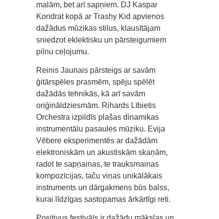
malām, bet arī sapņiem. DJ Kaspar
Kondrat kopā ar Trashy Kid apvienos
dažādus mūzikas stilus, klausītājam
sniedzot eklektisku un pārsteigumiem
pilnu ceļojumu.
Reinis Jaunais pārsteigs ar savām
ģitārspēles prasmēm, spēju spēlēt
dažādās tehnikās, kā arī savām
oriģināldziesmām. Rihards Lībietis
Orchestra izpildīs plašas dinamikas
instrumentālu pasaules mūziku. Evija
Vēbere eksperimentēs ar dažādām
elektroniskām un akustiskām skaņām,
radot te sapņainas, te trauksmainas
kompozīcijas, taču viņas unikālākais
instruments un dārgakmens būs balss,
kurai līdzīgas sastopamas ārkārtīgi reti.
Positivus festivāls ir dažādu mākslas un