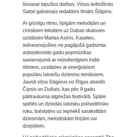
šovasar tapušos darbus. Viņus iedrošinās
Satori galvenais redaktors Ilmārs Šlāpins.
Ar grūvīgu ritmu, lipīgām melodijām un
ciniskiem tekstiem uz Dabas skatuves
uzstāsies Martas Asinis. Kasetes,
iedvesmojušies no pagājušā gadsimta
astoņdesmito gadu popmūzikas
savienojumā ar mūsdienīgiem indie
ritmiem, uzstāsies ar enerģiskiem
populāru latviešu dziesmu remiksiem.
Jaunā viļņa šlāgerus no Rīgas atvedīs
Čipsis un Dullais, kas pēc 9 gadu
pārtraukuma atgriežas festivālā. Spāre
spēlēs un dziedās latvisku psihedēlisko
roku, balstoties uz iepriekš sarakstītām
dziesmām, melodiskām līnijām vai
dzejoļiem.