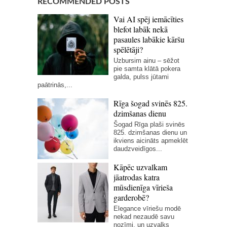
RECOMMENDED POSTS
Vai AI spēj iemācīties
blefot labāk nekā
pasaules labākie kāršu
spēlētāji?
Uzbursim ainu – sēžot
pie samta klātā pokera
galda, pulss jūtami
paātrinās,...
Rīga šogad svinēs 825.
dzimšanas dienu
Šogad Rīga plaši svinēs
825. dzimšanas dienu un
ikviens aicināts apmeklēt
daudzveidīgos...
Kāpēc uzvalkam
jāatrodas katra
mūsdienīga vīrieša
garderobē?
Elegance vīriešu modē
nekad nezaudē savu
nozīmi, un uzvalks