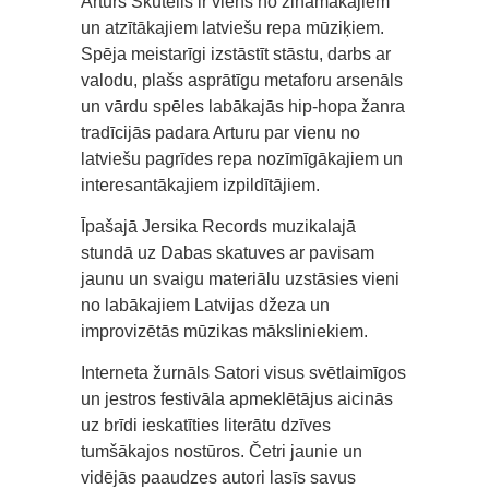
Arturs Skutelis ir viens no zināmākajiem
un atzītākajiem latviešu repa mūziķiem.
Spēja meistarīgi izstāstīt stāstu, darbs ar
valodu, plašs asprātīgu metaforu arsenāls
un vārdu spēles labākajās hip-hopa žanra
tradīcijās padara Arturu par vienu no
latviešu pagrīdes repa nozīmīgākajiem un
interesantākajiem izpildītājiem.
Īpašajā Jersika Records muzikalajā
stundā uz Dabas skatuves ar pavisam
jaunu un svaigu materiālu uzstāsies vieni
no labākajiem Latvijas džeza un
improvizētās mūzikas māksliniekiem.
Interneta žurnāls Satori visus svētlaimīgos
un jestros festivāla apmeklētājus aicinās
uz brīdi ieskatīties literātu dzīves
tumšākajos nostūros. Četri jaunie un
vidējās paaudzes autori lasīs savus