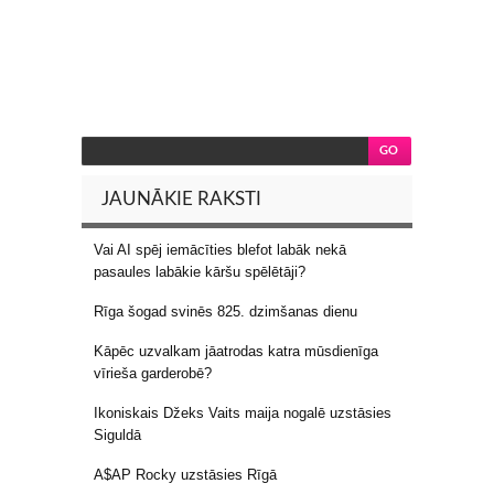
JAUNĀKIE RAKSTI
Vai AI spēj iemācīties blefot labāk nekā
pasaules labākie kāršu spēlētāji?
Rīga šogad svinēs 825. dzimšanas dienu
Kāpēc uzvalkam jāatrodas katra mūsdienīga
vīrieša garderobē?
Ikoniskais Džeks Vaits maija nogalē uzstāsies
Siguldā
A$AP Rocky uzstāsies Rīgā