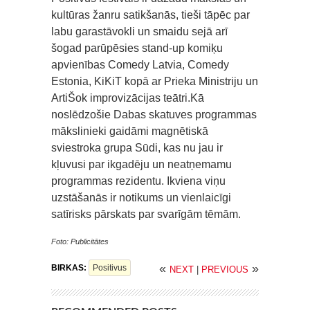
kultūras žanru satikšanās, tieši tāpēc par
labu garastāvokli un smaidu sejā arī
šogad parūpēsies stand-up komiķu
apvienības Comedy Latvia, Comedy
Estonia, KiKiT kopā ar Prieka Ministriju un
ArtiŠok improvizācijas teātri.Kā
noslēdzošie Dabas skatuves programmas
mākslinieki gaidāmi magnētiskā
sviestroka grupa Sūdi, kas nu jau ir
kļuvusi par ikgadēju un neatņemamu
programmas rezidentu. Ikviena viņu
uzstāšanās ir notikums un vienlaicīgi
satīrisks pārskats par svarīgām tēmām.
Foto: Publicitātes
«
»
BIRKAS:
Positivus
NEXT
|
PREVIOUS