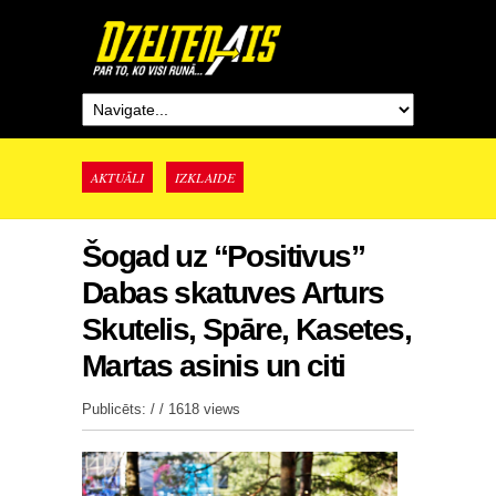
AKTUĀLI
IZKLAIDE
Šogad uz “Positivus”
Dabas skatuves Arturs
Skutelis, Spāre, Kasetes,
Martas asinis un citi
Publicēts: / /
1618 views