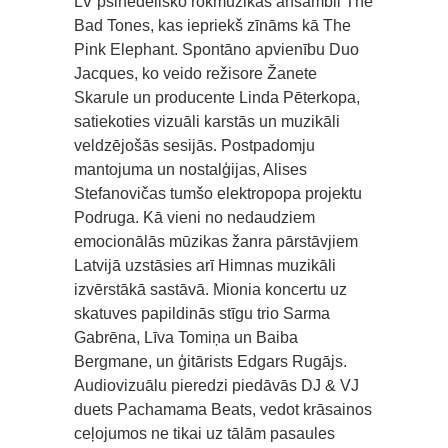
LV psihedēlisko rokmūzikas ansambli The
Bad Tones, kas iepriekš zīnāms kā The
Pink Elephant. Spontāno apvienību Duo
Jacques, ko veido režisore Žanete
Skarule un producente Linda Pēterkopa,
satiekoties vizuāli karstās un muzikāli
veldzējošās sesijās. Postpadomju
mantojuma un nostalģijas, Alises
Stefanovičas tumšo elektropopa projektu
Podruga. Kā vieni no nedaudziem
emocionālās mūzikas žanra pārstāvjiem
Latvijā uzstāsies arī Himnas muzikāli
izvērstākā sastāvā. Mionia koncertu uz
skatuves papildinās stīgu trio Sarma
Gabrēna, Līva Tomiņa un Baiba
Bergmane, un ģitārists Edgars Rugājs.
Audiovizuālu pieredzi piedāvās DJ & VJ
duets Pachamama Beats, vedot krāsainos
ceļojumos ne tikai uz tālām pasaules