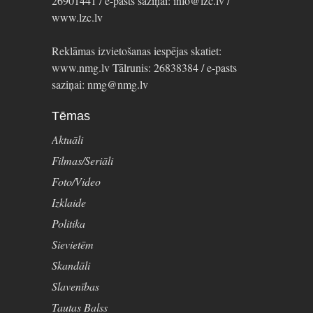
26901441 / e-pasts saziņai: info@lzc.lv /
www.lzc.lv
Reklāmas izvietošanas iespējas skatiet:
www.nmg.lv Tālrunis: 26838384 / e-pasts
saziņai: nmg@nmg.lv
Tēmas
Aktuāli
Filmas/Seriāli
Foto/Video
Izklaide
Politika
Sievietēm
Skandāli
Slavenības
Tautas Balss