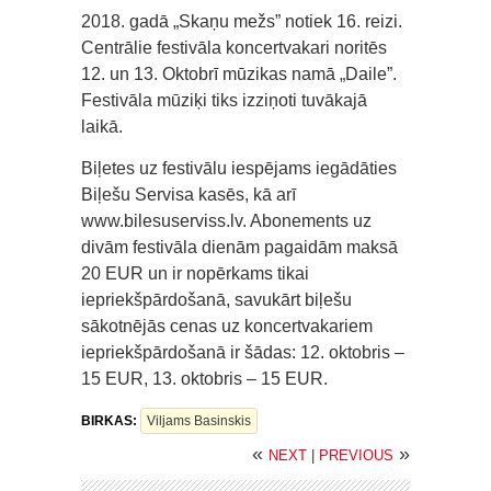
2018. gadā „Skaņu mežs” notiek 16. reizi.
Centrālie festivāla koncertvakari noritēs
12. un 13. Oktobrī mūzikas namā „Daile”.
Festivāla mūziķi tiks izziņoti tuvākajā
laikā.
Biļetes uz festivālu iespējams iegādāties
Biļešu Servisa kasēs, kā arī
www.bilesuserviss.lv. Abonements uz
divām festivāla dienām pagaidām maksā
20 EUR un ir nopērkams tikai
iepriekšpārdošanā, savukārt biļešu
sākotnējās cenas uz koncertvakariem
iepriekšpārdošanā ir šādas: 12. oktobris –
15 EUR, 13. oktobris – 15 EUR.
BIRKAS:
Viljams Basinskis
«
»
NEXT
|
PREVIOUS