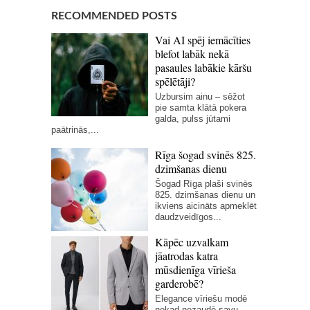
RECOMMENDED POSTS
Vai AI spēj iemācīties
blefot labāk nekā
pasaules labākie kāršu
spēlētāji?
Uzbursim ainu – sēžot
pie samta klātā pokera
galda, pulss jūtami
paātrinās,...
Rīga šogad svinēs 825.
dzimšanas dienu
Šogad Rīga plaši svinēs
825. dzimšanas dienu un
ikviens aicināts apmeklēt
daudzveidīgos...
Kāpēc uzvalkam
jāatrodas katra
mūsdienīga vīrieša
garderobē?
Elegance vīriešu modē
nekad nezaudē savu