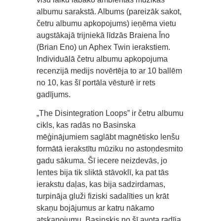
albumu sarakstā. Albums (pareizāk sakot,
četru albumu apkopojums) ieņēma vietu
augstākajā trijniekā līdzās Braiena Īno
(Brian Eno) un Aphex Twin ierakstiem.
Individuālā četru albumu apkopojuma
recenzijā medijs novērtēja to ar 10 ballēm
no 10, kas šī portāla vēsturē ir rets
gadījums.
„The Disintegration Loops” ir četru albumu
cikls, kas radās no Basinska
mēģinājumiem saglābt magnētisko lenšu
formātā ierakstītu mūziku no astoņdesmito
gadu sākuma. Šī iecere neizdevās, jo
lentes bija tik sliktā stāvoklī, ka pat tās
ierakstu daļas, kas bija sadzirdamas,
turpināja gluži fiziski sadalīties un krāt
skaņu bojājumus ar katru nākamo
atskaņojumu. Basinskis no šī avota radīja