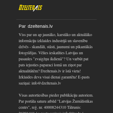
Par dzeltenais.lv
Viss par un ap jaunāko, karstāko un aktuālāko
informāciju izklaides industrijā un slavenību
dzīvēs - skandāli, stāsti, jaunumi un pikantākās
fotogrāfijas. Vēlies ieskatīties Latvijas un
pasaules "zvaigžņu ikdienā"? Un varbūt pat
pats iejusties paparaci lomā un ziņot par
aktualitātēm? Dzeltenais.lv ir īstā vieta!
Izklaides deva visai dienai garantēta! E-pasts
saziņai: info@dzeltenais.lv
Visas autortiesības pieder publikāciju autoriem.
Par portāla saturu atbild "Latvijas Žurnālistikas
centrs", reģ. nr. 40008244310 Tālrunis: