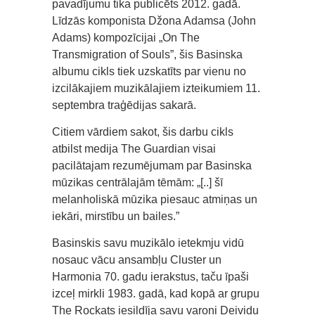
pavadījumu tika publicēts 2012. gadā.
Līdzās komponista Džona Adamsa (John
Adams) kompozīcijai „On The
Transmigration of Souls”, šis Basinska
albumu cikls tiek uzskatīts par vienu no
izcilākajiem muzikālajiem izteikumiem 11.
septembra traģēdijas sakarā.
Citiem vārdiem sakot, šis darbu cikls
atbilst medija The Guardian visai
pacilātajam rezumējumam par Basinska
mūzikas centrālajām tēmām: „[..] šī
melanholiskā mūzika piesauc atmiņas un
iekāri, mirstību un bailes.”
Basinskis savu muzikālo ietekmju vidū
nosauc vācu ansambļu Cluster un
Harmonia 70. gadu ierakstus, taču īpaši
izceļ mirkli 1983. gadā, kad kopā ar grupu
The Rockats iesildīja savu varoni Deividu