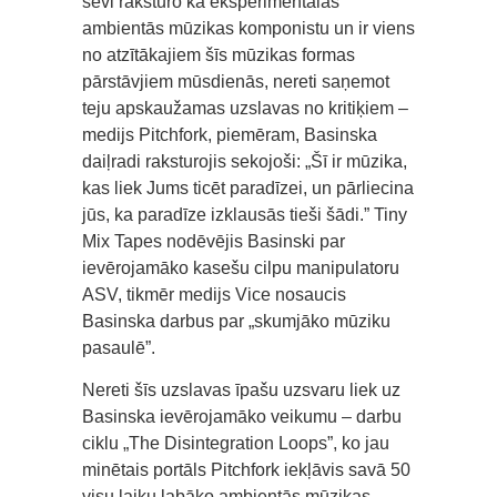
sevi raksturo kā eksperimentālās
ambientās mūzikas komponistu un ir viens
no atzītākajiem šīs mūzikas formas
pārstāvjiem mūsdienās, nereti saņemot
teju apskaužamas uzslavas no kritiķiem –
medijs Pitchfork, piemēram, Basinska
daiļradi raksturojis sekojoši: „Šī ir mūzika,
kas liek Jums ticēt paradīzei, un pārliecina
jūs, ka paradīze izklausās tieši šādi.” Tiny
Mix Tapes nodēvējis Basinski par
ievērojamāko kasešu cilpu manipulatoru
ASV, tikmēr medijs Vice nosaucis
Basinska darbus par „skumjāko mūziku
pasaulē”.
Nereti šīs uzslavas īpašu uzsvaru liek uz
Basinska ievērojamāko veikumu – darbu
ciklu „The Disintegration Loops”, ko jau
minētais portāls Pitchfork iekļāvis savā 50
visu laiku labāko ambientās mūzikas