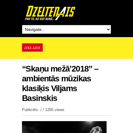
IZKLAIDE
“Skaņu mežā’2018” –
ambientās mūzikas
klasiķis Viljams
Basinskis
Publicēts: / /
1265 views