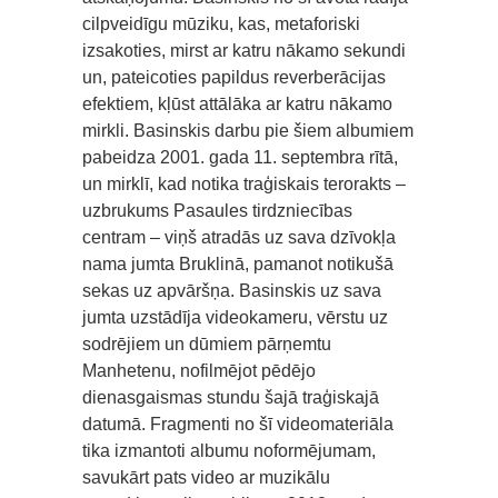
cilpveidīgu mūziku, kas, metaforiski
izsakoties, mirst ar katru nākamo sekundi
un, pateicoties papildus reverberācijas
efektiem, kļūst attālāka ar katru nākamo
mirkli. Basinskis darbu pie šiem albumiem
pabeidza 2001. gada 11. septembra rītā,
un mirklī, kad notika traģiskais terorakts –
uzbrukums Pasaules tirdzniecības
centram – viņš atradās uz sava dzīvokļa
nama jumta Bruklinā, pamanot notikušā
sekas uz apvāršņa. Basinskis uz sava
jumta uzstādīja videokameru, vērstu uz
sodrējiem un dūmiem pārņemtu
Manhetenu, nofilmējot pēdējo
dienasgaismas stundu šajā traģiskajā
datumā. Fragmenti no šī videomateriāla
tika izmantoti albumu noformējumam,
savukārt pats video ar muzikālu