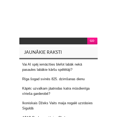
JAUNĀKIE RAKSTI
Vai AI spēj iemācīties blefot labāk nekā
pasaules labākie kāršu spēlētāji?
Rīga šogad svinēs 825. dzimšanas dienu
Kāpēc uzvalkam jāatrodas katra mūsdienīga
vīrieša garderobē?
Ikoniskais Džeks Vaits maija nogalē uzstāsies
Siguldā