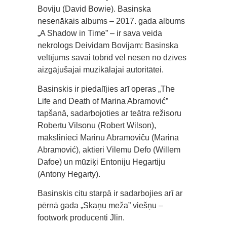
Boviju (David Bowie). Basinska
nesenākais albums – 2017. gada albums
„A Shadow in Time” – ir sava veida
nekrologs Deividam Bovijam: Basinska
veltījums savai tobrīd vēl nesen no dzīves
aizgājušajai muzikālajai autoritātei.
Basinskis ir piedalījies arī operas „The
Life and Death of Marina Abramović”
tapšanā, sadarbojoties ar teātra režisoru
Robertu Vilsonu (Robert Wilson),
mākslinieci Marinu Abramoviču (Marina
Abramović), aktieri Vilemu Defo (Willem
Dafoe) un mūziķi Entoniju Hegartiju
(Antony Hegarty).
Basinskis citu starpā ir sadarbojies arī ar
pērnā gada „Skaņu meža” viešņu –
footwork producenti Jlin.