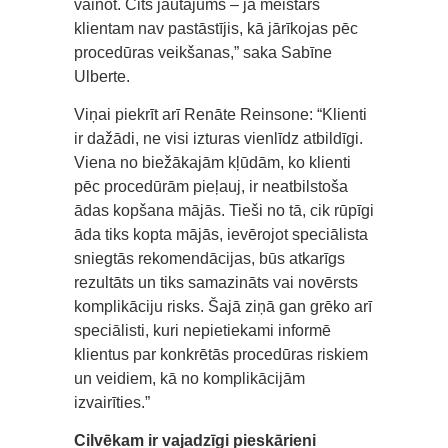
vainot. Cits jautājums – ja meistars
klientam nav pastāstījis, kā jārīkojas pēc
procedūras veikšanas,” saka Sabīne
Ulberte.
Viņai piekrīt arī Renāte Reinsone: “Klienti
ir dažādi, ne visi izturas vienlīdz atbildīgi.
Viena no biežākajām kļūdām, ko klienti
pēc procedūrām pieļauj, ir neatbilstoša
ādas kopšana mājās. Tieši no tā, cik rūpīgi
āda tiks kopta mājās, ievērojot speciālista
sniegtās rekomendācijas, būs atkarīgs
rezultāts un tiks samazināts vai novērsts
komplikāciju risks. Šajā ziņā gan grēko arī
speciālisti, kuri nepietiekami informē
klientus par konkrētās procedūras riskiem
un veidiem, kā no komplikācijām
izvairīties.”
Cilvēkam ir vajadzīgi pieskārieni