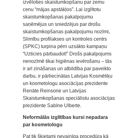
izvēloties skaistumkopšanu par zemu
cenu “mājas apstākļos”. Lai izglītotu
skaistumkopšanas pakalpojumu
saņēmējus un sniedzējus par drošu
skaistumkopšanas pakalpojumu nozīmi,
Slimību profilakses un kontroles centrs
(SPKC) turpina pērn uzsākto kampaņu
“Uzticies pārbaudot!” Drošs pakalpojums
nenozīmē tikai higiēnas ievērošanu – tās
ir arī zināšanas un atbildība par paveikto
darbu, ir pārliecinātas Latvijas Kosmētiķu
un kosmetologu asociācijas prezidente
Renāte Reinsone un Latvijas
Skaistumkopšanas speciālistu asociācijas
prezidente Sabīne Ulberte.
Neformālās izglītības kursi nepadara
par kosmetologu
Pat tik šķietami nevainīga procedūra kā