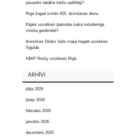
pasaules labākie kāršu spēlētāji?
Rīga šogad svinēs 825. dzimšanas dienu
Kāpēc uzvalkam jāatrodas katra mūsdienīga
vīrieša garderobē?
Ikoniskais Džeks Vaits maija nogalē uzstāsies
Siguldā
A$AP Rocky uzstāsies Rīgā
ARHĪVI
jūlijs 2026
jūnijs 2026
februāris 2026
janvāris 2026
decembris 2025