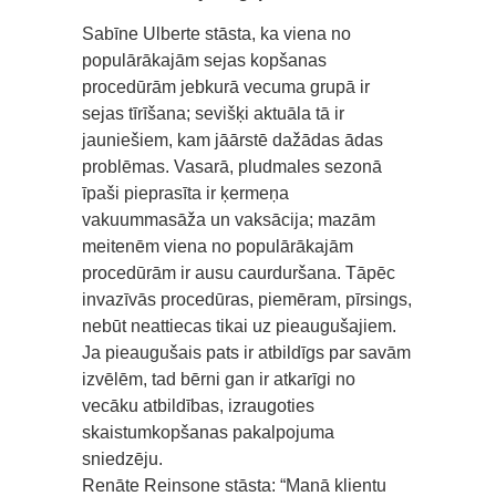
Sabīne Ulberte stāsta, ka viena no
populārākajām sejas kopšanas
procedūrām jebkurā vecuma grupā ir
sejas tīrīšana; sevišķi aktuāla tā ir
jauniešiem, kam jāārstē dažādas ādas
problēmas. Vasarā, pludmales sezonā
īpaši pieprasīta ir ķermeņa
vakuummasāža un vaksācija; mazām
meitenēm viena no populārākajām
procedūrām ir ausu caurduršana. Tāpēc
invazīvās procedūras, piemēram, pīrsings,
nebūt neattiecas tikai uz pieaugušajiem.
Ja pieaugušais pats ir atbildīgs par savām
izvēlēm, tad bērni gan ir atkarīgi no
vecāku atbildības, izraugoties
skaistumkopšanas pakalpojuma
sniedzēju.
Renāte Reinsone stāsta: “Manā klientu