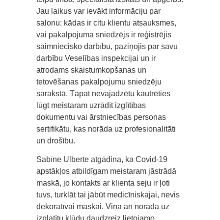
Jau laikus var ievākt informāciju par
salonu: kādas ir citu klientu atsauksmes,
vai pakalpojuma sniedzējs ir reģistrējis
saimniecisko darbību, paziņojis par savu
darbību Veselības inspekcijai un ir
atrodams skaistumkopšanas un
tetovēšanas pakalpojumu sniedzēju
sarakstā. Tāpat nevajadzētu kautrēties
lūgt meistaram uzrādīt izglītības
dokumentu vai ārstniecības personas
sertifikātu, kas norāda uz profesionalitāti
un drošību.
Sabīne Ulberte atgādina, ka Covid-19
apstākļos atbildīgam meistaram jāstrādā
maskā, jo kontakts ar klienta seju ir ļoti
tuvs, turklāt tai jābūt medicīniskajai, nevis
dekoratīvai maskai. Viņa arī norāda uz
izplatītu kļūdu daudzreiz lietojamo