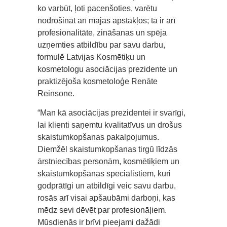
ko varbūt, ļoti pacenšoties, varētu
nodrošināt arī mājas apstākļos; tā ir arī
profesionalitāte, zināšanas un spēja
uzņemties atbildību par savu darbu,
formulē Latvijas Kosmētiķu un
kosmetologu asociācijas prezidente un
praktizējoša kosmetoloģe Renāte
Reinsone.
“Man kā asociācijas prezidentei ir svarīgi,
lai klienti saņemtu kvalitatīvus un drošus
skaistumkopšanas pakalpojumus.
Diemžēl skaistumkopšanas tirgū līdzās
ārstniecības personām, kosmētiķiem un
skaistumkopšanas speciālistiem, kuri
godprātīgi un atbildīgi veic savu darbu,
rosās arī visai apšaubāmi darboņi, kas
mēdz sevi dēvēt par profesionāļiem.
Mūsdienās ir brīvi pieejami dažādi