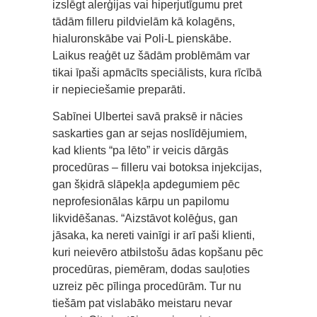
izslēgt alerģijas vai hiperjutīgumu pret
tādām filleru pildvielām kā kolagēns,
hialuronskābe vai Poli-L pienskābe.
Laikus reaģēt uz šādām problēmām var
tikai īpaši apmācīts speciālists, kura rīcībā
ir nepieciešamie preparāti.
Sabīnei Ulbertei savā praksē ir nācies
saskarties gan ar sejas noslīdējumiem,
kad klients “pa lēto” ir veicis dārgās
procedūras – filleru vai botoksa injekcijas,
gan šķidrā slāpekļa apdegumiem pēc
neprofesionālas kārpu un papilomu
likvidēšanas. “Aizstāvot kolēģus, gan
jāsaka, ka nereti vainīgi ir arī paši klienti,
kuri neievēro atbilstošu ādas kopšanu pēc
procedūras, piemēram, dodas sauļoties
uzreiz pēc pīlinga procedūrām. Tur nu
tiešām pat vislabāko meistaru nevar