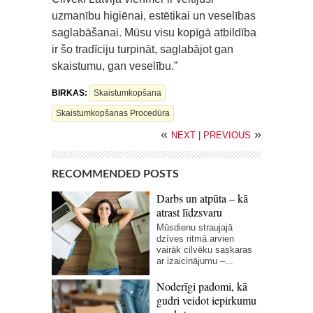
uzmanību higiēnai, estētikai un veselības
saglabāšanai. Mūsu visu kopīgā atbildība
ir šo tradīciju turpināt, saglabājot gan
skaistumu, gan veselību.”
BIRKAS:
Skaistumkopšana
Skaistumkopšanas Procedūra
«
»
NEXT
|
PREVIOUS
RECOMMENDED POSTS
Darbs un atpūta – kā
atrast līdzsvaru
Mūsdienu straujajā
dzīves ritmā arvien
vairāk cilvēku saskaras
ar izaicinājumu –...
Noderīgi padomi, kā
gudri veidot iepirkumu