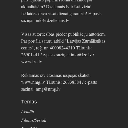
aktualitātēm? Dzeltenais.lv ir īstā vieta!
Izklaides deva visai dienai garantēta! E-pasts
saziņai: info@dzeltenais.lv
Visas autortiesības pieder publikāciju autoriem.
Par portāla saturu atbild "Latvijas Žurnālistikas
centrs", reģ. nr. 40008244310 Tālrunis:
26901441 / e-pasts saziņai: info@lzc.lv /
www.lzc.lv
Reklāmas izvietošanas iespējas skatiet:
www.nmg.lv Tālrunis: 26838384 / e-pasts
saziņai: nmg@nmg.lv
Tēmas
Aktuāli
Filmas/Seriāli