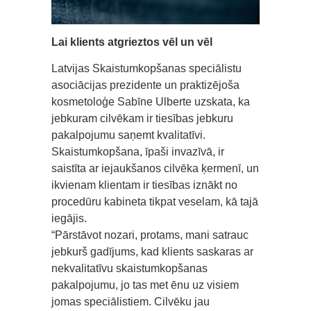
Lai klients atgrieztos vēl un vēl
Latvijas Skaistumkopšanas speciālistu
asociācijas prezidente un praktizējoša
kosmetoloģe Sabīne Ulberte uzskata, ka
jebkuram cilvēkam ir tiesības jebkuru
pakalpojumu saņemt kvalitatīvi.
Skaistumkopšana, īpaši invazīvā, ir
saistīta ar iejaukšanos cilvēka ķermenī, un
ikvienam klientam ir tiesības iznākt no
procedūru kabineta tikpat veselam, kā tajā
iegājis.
“Pārstāvot nozari, protams, mani satrauc
jebkurš gadījums, kad klients saskaras ar
nekvalitatīvu skaistumkopšanas
pakalpojumu, jo tas met ēnu uz visiem
jomas speciālistiem. Cilvēku jau