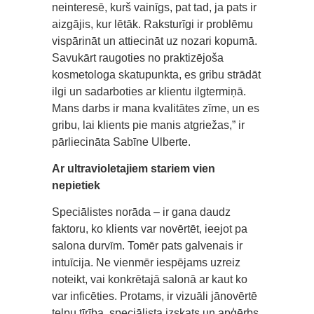
neinteresē, kurš vainīgs, pat tad, ja pats ir
aizgājis, kur lētāk. Raksturīgi ir problēmu
vispārināt un attiecināt uz nozari kopumā.
Savukārt raugoties no praktizējoša
kosmetologa skatupunkta, es gribu strādāt
ilgi un sadarboties ar klientu ilgtermiņā.
Mans darbs ir mana kvalitātes zīme, un es
gribu, lai klients pie manis atgriežas,” ir
pārliecināta Sabīne Ulberte.
Ar ultravioletajiem stariem vien
nepietiek
Speciālistes norāda – ir gana daudz
faktoru, ko klients var novērtēt, ieejot pa
salona durvīm. Tomēr pats galvenais ir
intuīcija. Ne vienmēr iespējams uzreiz
noteikt, vai konkrētajā salonā ar kaut ko
var inficēties. Protams, ir vizuāli jānovērtē
telpu tīrība, speciālista izskats un apģērbs.