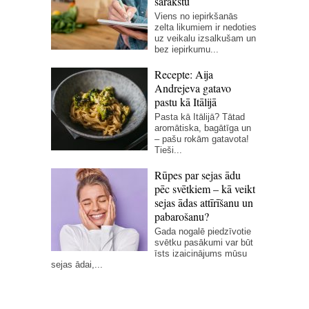
sarakstu
Viens no iepirkšanās
zelta likumiem ir nedoties
uz veikalu izsalkušam un
bez iepirkumu...
Recepte: Aija
Andrejeva gatavo
pastu kā Itālijā
Pasta kā Itālijā? Tātad
aromātiska, bagātīga un
– pašu rokām gatavota!
Tieši...
Rūpes par sejas ādu
pēc svētkiem – kā veikt
sejas ādas attīrīšanu un
pabarošanu?
Gada nogalē piedzīvotie
svētku pasākumi var būt
īsts izaicinājums mūsu
sejas ādai,...