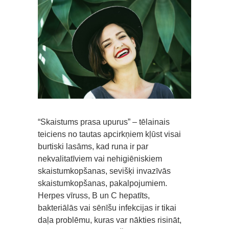
“Skaistums prasa upurus” – tēlainais
teiciens no tautas apcirkņiem kļūst visai
burtiski lasāms, kad runa ir par
nekvalitatīviem vai nehigiēniskiem
skaistumkopšanas, sevišķi invazīvās
skaistumkopšanas, pakalpojumiem.
Herpes vīruss, B un C hepatīts,
bakteriālās vai sēnīšu infekcijas ir tikai
daļa problēmu, kuras var nākties risināt,