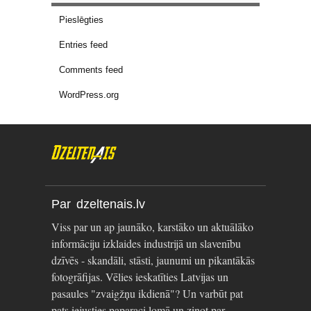
Pieslēgties
Entries feed
Comments feed
WordPress.org
Par dzeltenais.lv
Viss par un ap jaunāko, karstāko un aktuālāko
informāciju izklaides industrijā un slavenību
dzīvēs - skandāli, stāsti, jaunumi un pikantākās
fotogrāfijas. Vēlies ieskatīties Latvijas un
pasaules "zvaigžņu ikdienā"? Un varbūt pat
pats iejusties paparaci lomā un ziņot par