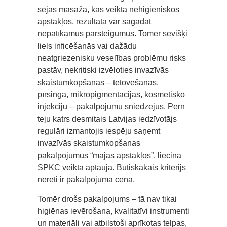
sejas masāža, kas veikta nehigiēniskos
apstākļos, rezultātā var sagādāt
nepatīkamus pārsteigumus. Tomēr sevišķi
liels inficēšanās vai dažādu
neatgriezenisku veselības problēmu risks
pastāv, nekritiski izvēloties invazīvās
skaistumkopšanas – tetovēšanas,
pīrsinga, mikropigmentācijas, kosmētisko
injekciju – pakalpojumu sniedzējus. Pērn
teju katrs desmitais Latvijas iedzīvotājs
regulāri izmantojis iespēju saņemt
invazīvās skaistumkopšanas
pakalpojumus “mājas apstākļos”, liecina
SPKC veiktā aptauja. Būtiskākais kritērijs
nereti ir pakalpojuma cena.
Tomēr drošs pakalpojums – tā nav tikai
higiēnas ievērošana, kvalitatīvi instrumenti
un materiāli vai atbilstoši aprīkotas telpas,