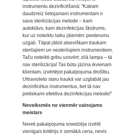
instrumentu dezinficēšanā: “Katram
daudzreiz lietojamam instrumentam ir
sava sterilizācijas metode – kam
autoklāvs, kam dezinfekcijas šķidrums,
kur uz noteiktu laiku jāiemērc piederumu
uzgaļi. Tāpat jābūt atsevišķam traukam
sterilajiem un nesterilajiem instrumentiem.
Taču noteikti gribu uzsvērt: zilā lampa – tā
nav sterilizācija! Tas būtu jāzina ikvienam
klientam, izvērtējot pakalpojuma drošību.
Ultravioleto staru traukā var uzglabāt jau
dezinficētus instrumentus, bet tā nav
pietiekami efektīva dezinfekcijas metode!”
Neveiksmēs ne vienmēr vainojams
meistars
Nereti pakalpojuma sniedzēja izvēlē
vienīgais kritērijs ir zemākā cena, nevis