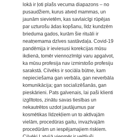
lokā ir ļoti plašs vecuma diapazons – no
pusaudžiem, kurus atved mammas, un
jaunām sievietēm, kas savlaicīgi rūpējas
par uzturošu ādas kopšanu, līdz kundzēm
brieduma gados, kurām šie rituāli ir
neatņemama dzīves sastāvdaļa. Covid-19
pandēmija ir ieviesusi korekcijas mūsu
ikdienā, tomēr viennozīmīgi varu apgalvot,
ka mūsu profesija nav izmirstošo profesiju
sarakstā. Cilvēks ir sociāla būtne, kam
nepieciešama gan verbāla, gan neverbāla
komunikācija; gan socializēšanās, gan
pieskārieni. Pats galvenais, lai paši klienti
izglītotos, zinātu savas tiesības un
nekautrētos uzdot jautājumus par
kosmētikas līdzekļiem un to aktīvajām
vielām, procedūras gaitu, invazīvajām
procedūrām un iespējamajiem riskiem.
Cilvēki Latvijā vienmēr ir veltījuši