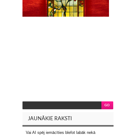
JAUNĀKIE RAKSTI
Vai AI spēj iemācīties blefot labāk nekā