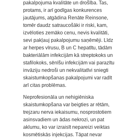
pakalpojuma kvalitāte un drošība. Tas,
protams, ir arī godīgas konkurences
jautājums, atgādina Renāte Reinsone,
tomēr daudz satraucošāki ir riski, kam,
izvēloties zemāko cenu, nevis kvalitāti,
sevi pakļauj pakalpojumu saņēmēji. Līdz
ar herpes vīrusu, B un C hepatītu, tādām
bakteriālām infekcijām kā streptokoks un
stafilokoks, sēnīšu infekcijām vai parazītu
invāziju nedroši un nekvalitatīvi sniegti
skaistumkopšanas pakalpojumi var radīt
arī citas problēmas.
Neprofesionāla un nehigiēniska
skaistumkopšana var beigties ar rētām,
trejzaru nerva iekaisumu, nosprostotiem
asinsvadiem un ādas nekrozi, un pat
aklumu, ko var izraisīt nepareizi veiktas
kosmētiskās injekcijas. Tāpat nevar